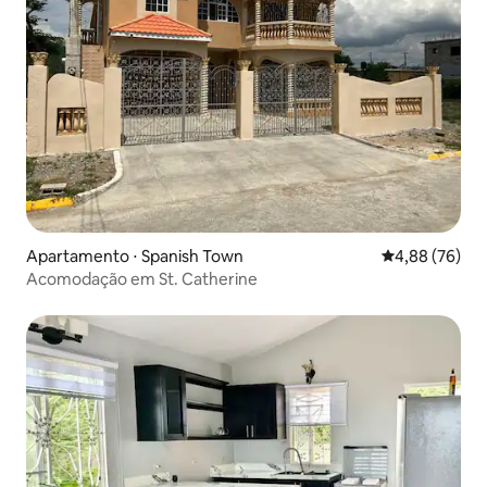
Apartamento ⋅ Spanish Town
4,88 de uma a
4,88 (76)
Acomodação em St. Catherine