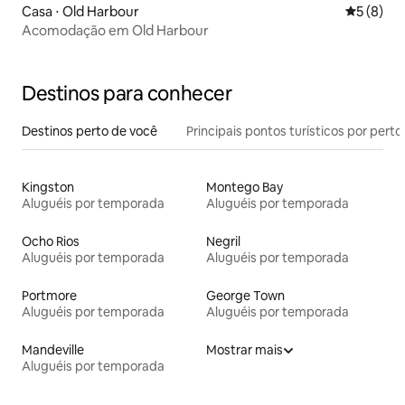
Casa ⋅ Old Harbour
5 de uma 
5 (8)
Acomodação em Old Harbour
Destinos para conhecer
Destinos perto de você
Principais pontos turísticos por perto
Kingston
Montego Bay
Aluguéis por temporada
Aluguéis por temporada
Ocho Rios
Negril
Aluguéis por temporada
Aluguéis por temporada
Portmore
George Town
Aluguéis por temporada
Aluguéis por temporada
Mandeville
Mostrar mais
Aluguéis por temporada