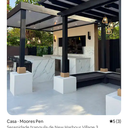
Casa ⋅ Moores Pen
5 de uma 
5 (3)
Serenidade tranquila de New Harbour Village 3