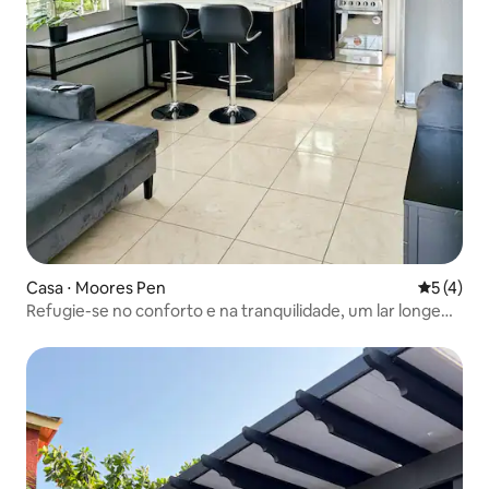
Casa ⋅ Moores Pen
5 de uma 
5 (4)
Refugie-se no conforto e na tranquilidade, um lar longe
de casa