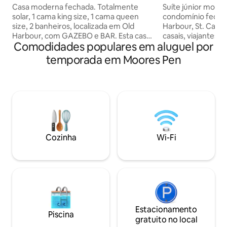
NHV3 Old Harbour 1
a praticidade
Casa moderna fechada. Totalmente
Suíte júnior mode
solar, 1 cama king size, 1 cama queen
condomínio fechad
size, 2 banheiros, localizada em Old
Harbour, St. Cathe
Harbour, com GAZEBO e BAR. Esta casa
casais, viajantes 
Comodidades populares em aluguel por
incrível também é decorada com
longas. Desfrute 
iluminação LED, 1 cozinha chique e
água quente, Wi-Fi
temporada em Moores Pen
lavanderia. É totalmente climatizado e
cozinha totalmen
grelhado com segurança 24/7,
de lavar, caixa d'
fechadura inteligente, NetFlix grátis,
privativa, garagem
também câmeras de CFTV para sua
estacionamento s
segurança, uma lareira. Todos os móveis
minutos da rodovia
são novos para atender às suas
Kingston. Relaxe 
necessidades. Está situado perto da
aproveite as atraç
cidade, restaurante, Jerk Centre, KFC,
um verdadeiro lar
Cozinha
Wi-Fi
Juici Beef, High 2000, 30 minutos de
toques elegantes
Portmore Spanish Town 1 hora para
L'Dexsan Get Awa
Ocho Rios.
Estacionamento
Piscina
gratuito no local