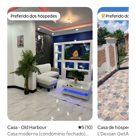
Preferido dos hóspedes
Preferido dos 
Preferido dos hóspedes
Entre os melhore
Casa ⋅ Old Harbour
5 de uma avaliação média de
5 (10)
Casa de hóspedes 
Casa moderna (condomínio fechado)
L'Dexsan GetAway o conforto encont