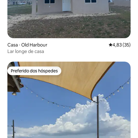
Casa ⋅ Old Harbour
4,83 de uma a
4,83 (35)
Lar longe de casa
Preferido dos hóspedes
Preferido dos hóspedes