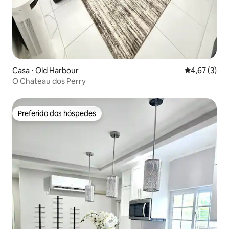
Casa ⋅ Old Harbour
4,67 de uma 
4,67 (3)
O Chateau dos Perry
Preferido dos hóspedes
Preferido dos hóspedes