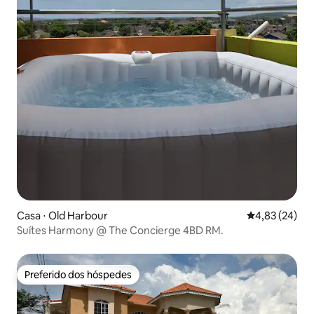
Casa ⋅ Old Harbour
4,83 de uma a
4,83 (24)
Suítes Harmony @ The Concierge 4BD RM.
Preferido dos hóspedes
Preferido dos hóspedes