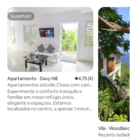
Superhost
Superhost
Apartamento ⋅ Davy Hill
4,75 de uma avaliação média d
4,75 (4)
Apartamentos estúdio Chess com cama
king
Experimente o conforto tranquilo e
familiar em nosso refúgio único,
elegante e espaçoso. Estamos
localizados no centro, a apenas 1 minuto
a pé de bancos, restaurantes,
supermercados e muito mais, além de
uma curta caminhada até a praia!
Vila ⋅ Woodlands
Estacionamento gratuito, vistas
Recanto isolado 