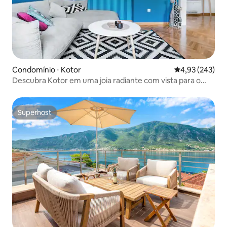
Condomínio ⋅ Kotor
4,93 de uma av
4,93 (243)
Descubra Kotor em uma joia radiante com vista para o
mar
Superhost
Superhost