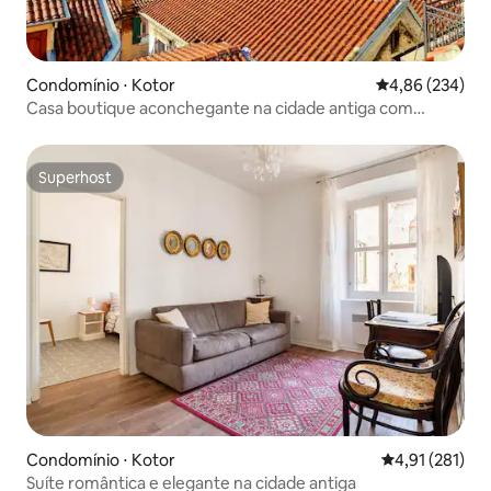
Condomínio ⋅ Kotor
4,86 de uma ava
4,86 (234)
Casa boutique aconchegante na cidade antiga com
terraços com vista para o mar
Superhost
Superhost
Condomínio ⋅ Kotor
4,91 de uma av
4,91 (281)
Suíte romântica e elegante na cidade antiga