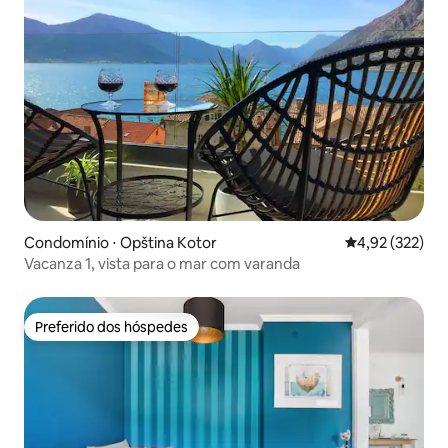
Condomínio ⋅ Opština Kotor
4,92 de uma av
4,92 (322)
Vacanza 1, vista para o mar com varanda
Preferido dos hóspedes
Preferido dos hóspedes