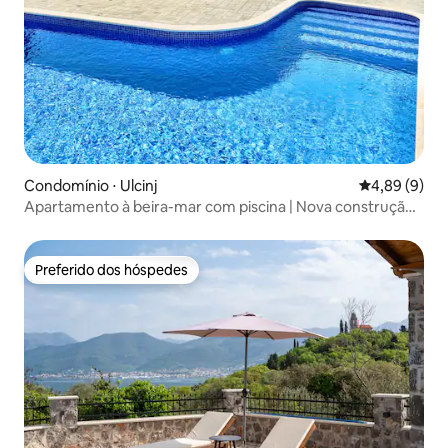
Condomínio ⋅ Ulcinj
4,89 de uma 
4,89 (9)
Apartamento à beira-mar com piscina | Nova construção
2025
Preferido dos hóspedes
Preferido dos hóspedes