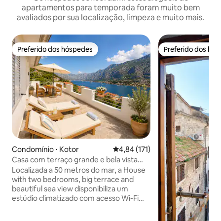
apartamentos para temporada foram muito bem
avaliados por sua localização, limpeza e muito mais.
Preferido dos hóspedes
Preferido dos hó
Preferido dos hóspedes
Preferido dos hó
Condomínio ⋅ Kotor
4,84 de uma avaliação média de 
4,84 (171)
Casa com terraço grande e bela vista
para o mar
Localizada a 50 metros do mar, a House
with two bedrooms, big terrace and
beautiful sea view disponibiliza um
estúdio climatizado com acesso Wi-Fi
gratuito, televisão por satélite e
estacionamento gratuito. O mercado