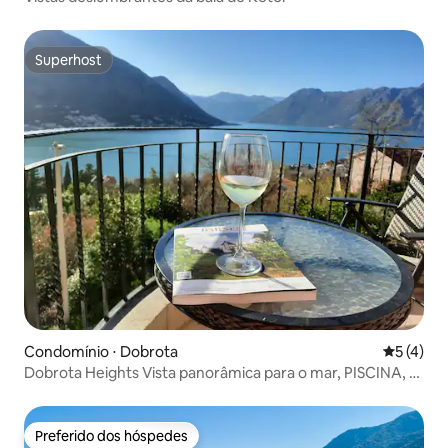
Superhost
Superhost
Condomínio ⋅ Dobrota
5 de uma 
5 (4)
Dobrota Heights Vista panorâmica para o mar, PISCINA, 2
banheiros.
Preferido dos hóspedes
Preferido dos hóspedes