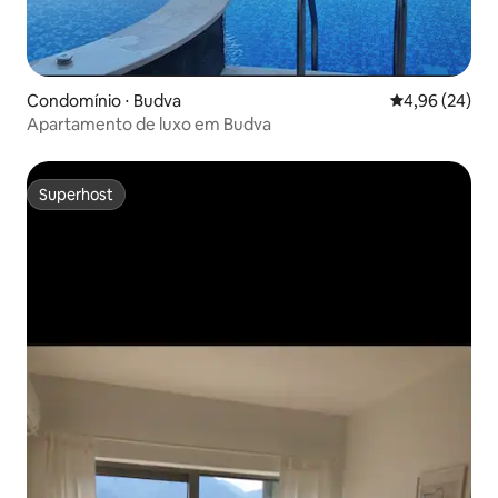
Condomínio ⋅ Budva
4,96 de uma a
4,96 (24)
Apartamento de luxo em Budva
Superhost
Superhost