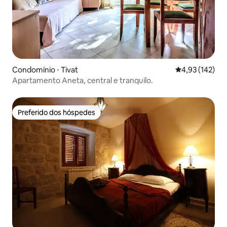
Condomínio ⋅ Tivat
4,93 de uma av
4,93 (142)
Apartamento Aneta, central e tranquilo.
Preferido dos hóspedes
Preferido dos hóspedes