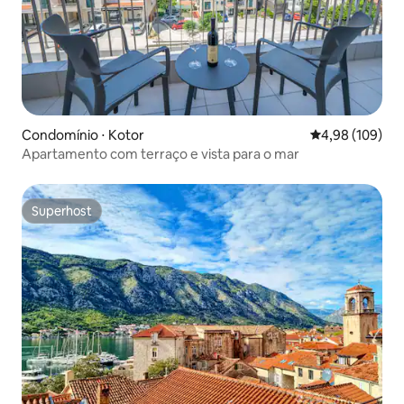
Condomínio ⋅ Kotor
4,98 de uma av
4,98 (109)
Apartamento com terraço e vista para o mar
Superhost
Superhost