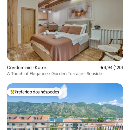
Condomínio ⋅ Kotor
4,94 de uma av
4,94 (120)
A Touch of Elegance • Garden Terrace • Seaside
Preferido dos hóspedes
Entre os melhores preferidos dos hóspedes