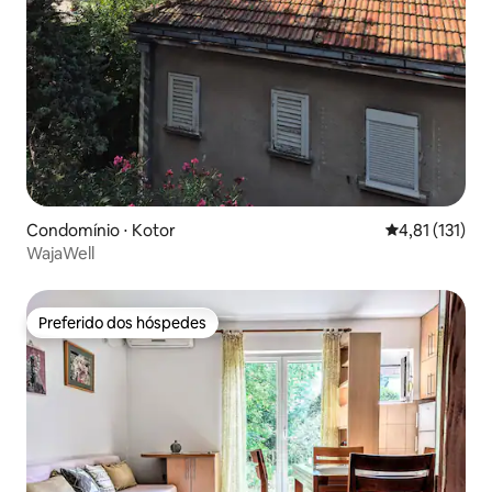
Condomínio ⋅ Kotor
4,81 de uma av
4,81 (131)
WajaWell
Preferido dos hóspedes
Preferido dos hóspedes