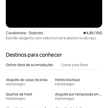
Condomínio ⋅ Dobrota
4,88 de uma av
4,88 (105)
Estúdio elegante com vista incrível e piscina no terraço
Destinos para conhecer
Outros tipos de acomodações
Coisas para fazer
Aluguéis de casas de praia
Hotéis boutique
Montenegro
Montenegro
Quartos de hotel
Aluguéis por temporada em albergue
Montenegro
Montenegro