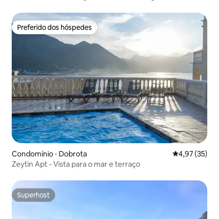
Preferido dos hóspedes
Preferido dos hóspedes
Condomínio ⋅ Dobrota
4,97 de uma a
4,97 (35)
Zeytin Apt - Vista para o mar e terraço
Superhost
Superhost