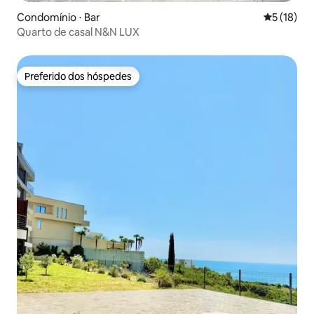
Condomínio ⋅ Bar
5 de uma a
5 (18)
Quarto de casal N&N LUX
Preferido dos hóspedes
Preferido dos hóspedes