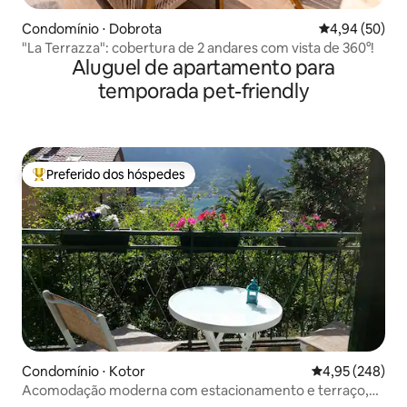
Condomínio ⋅ Dobrota
4,94 de uma a
4,94 (50)
"La Terrazza": cobertura de 2 andares com vista de 360°!
Aluguel de apartamento para
temporada pet-friendly
Preferido dos hóspedes
Entre os melhores preferidos dos hóspedes
Condomínio ⋅ Kotor
4,95 de uma ava
4,95 (248)
Acomodação moderna com estacionamento e terraço,