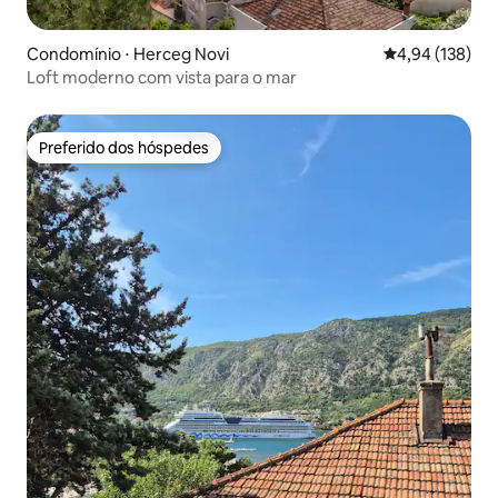
Condomínio ⋅ Herceg Novi
4,94 de uma av
4,94 (138)
Loft moderno com vista para o mar
Preferido dos hóspedes
Preferido dos hóspedes