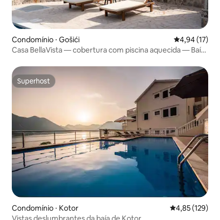
Condomínio ⋅ Gošići
4,94 de uma a
4,94 (17)
Casa BellaVista — cobertura com piscina aquecida — Baía
de Luštica
Superhost
Superhost
Condomínio ⋅ Kotor
4,85 de uma av
4,85 (129)
Vistas deslumbrantes da baía de Kotor