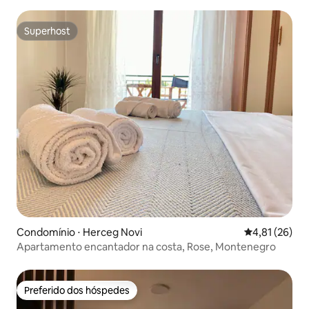
localização tranquila
Superhost
Superhost
Condomínio ⋅ Herceg Novi
4,81 de uma a
4,81 (26)
Apartamento encantador na costa, Rose, Montenegro
Preferido dos hóspedes
Preferido dos hóspedes