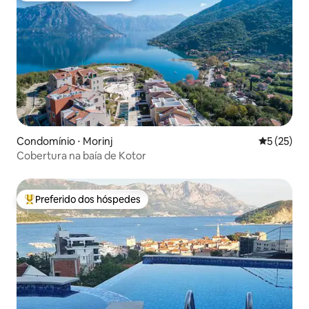
Condomínio ⋅ Morinj
5 de uma a
5 (25)
Cobertura na baía de Kotor
Preferido dos hóspedes
Entre os melhores preferidos dos hóspedes