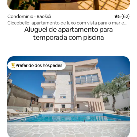
Condomínio ⋅ Baošići
5 de uma a
5 (62)
Ciccobello: apartamento de luxo com vista para o mar e
Aluguel de apartamento para
garagem privativa
temporada com piscina
Preferido dos hóspedes
Entre os melhores preferidos dos hóspedes