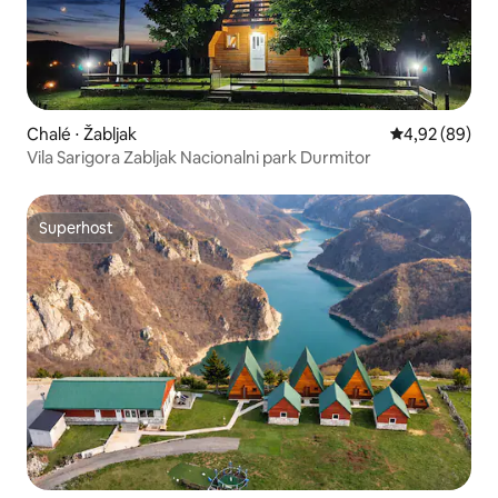
Chalé ⋅ Žabljak
4,92 de uma a
4,92 (89)
Vila Sarigora Zabljak Nacionalni park Durmitor
Superhost
Superhost