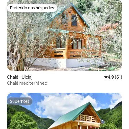
Preferido dos hóspedes
Preferido dos hóspedes
Chalé ⋅ Ulcinj
4,9 de uma a
4,9 (61)
Chalé mediterrâneo
Superhost
Superhost