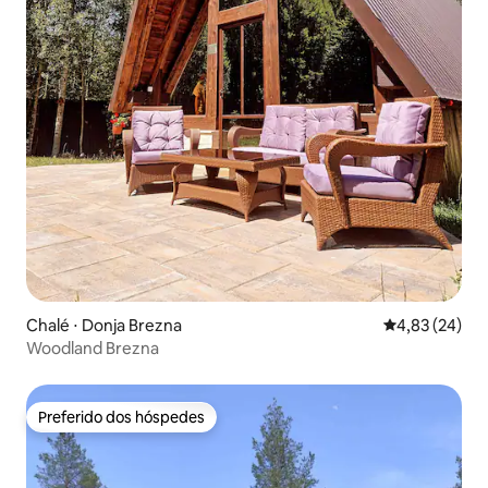
Chalé ⋅ Donja Brezna
4,83 de uma a
4,83 (24)
Woodland Brezna
Preferido dos hóspedes
Preferido dos hóspedes