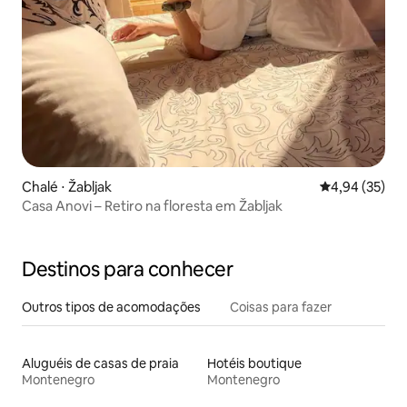
Chalé ⋅ Žabljak
4,94 de uma a
4,94 (35)
Casa Anovi – Retiro na floresta em Žabljak
Destinos para conhecer
Outros tipos de acomodações
Coisas para fazer
Aluguéis de casas de praia
Hotéis boutique
Montenegro
Montenegro