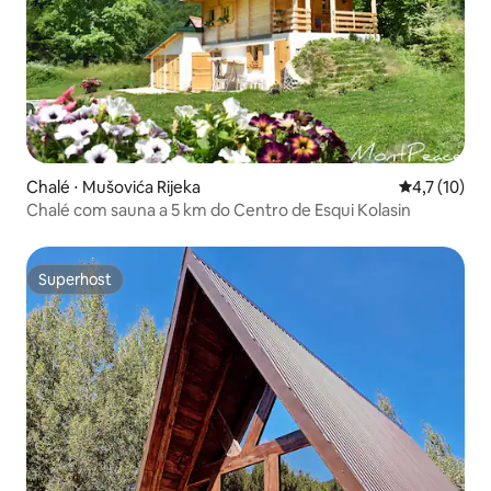
Chalé ⋅ Mušovića Rijeka
4,7 de uma a
4,7 (10)
Chalé com sauna a 5 km do Centro de Esqui Kolasin
Superhost
Superhost