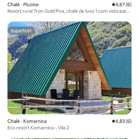
Chalé ⋅ Pluzine
4,67 de uma 
4,67 (6)
Resort rural Tron Gold Piva, chalé de luxo 1 com vista para
o lago
Superhost
Superhost
Chalé ⋅ Komarnica
4,83 de uma 
4,83 (6)
Eco resort Komarnica – Vila 2