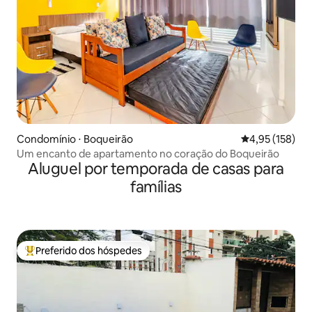
Condomínio ⋅ Boqueirão
4,95 de uma av
4,95 (158)
Um encanto de apartamento no coração do Boqueirão
Aluguel por temporada de casas para
famílias
Preferido dos hóspedes
Entre os melhores preferidos dos hóspedes