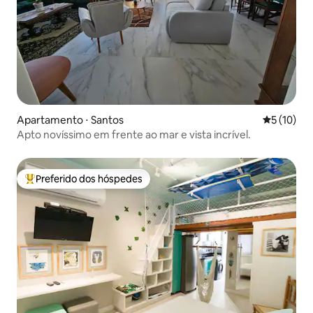
Apartamento ⋅ Santos
5 de uma a
5 (10)
Apto novíssimo em frente ao mar e vista incrível.
Preferido dos hóspedes
Entre os melhores preferidos dos hóspedes