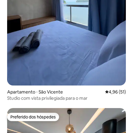
Apartamento ⋅ São Vicente
4,96 de uma a
4,96 (51)
Studio com vista privilegiada para o mar
Preferido dos hóspedes
Preferido dos hóspedes