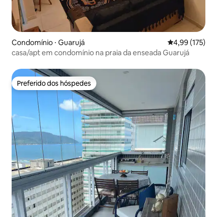
Condomínio ⋅ Guarujá
4,99 de uma av
4,99 (175)
casa/apt em condomínio na praia da enseada Guarujá
Preferido dos hóspedes
Preferido dos hóspedes