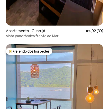
Apartamento ⋅ Guarujá
4,92 de uma a
4,92 (39)
Vista panorâmica frente ao Mar
Preferido dos hóspedes
Entre os melhores preferidos dos hóspedes