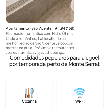
água com 10.000 l
conta com serviç
shopping, pizzaria
shop, cabeleireiro
Apartamento ⋅ São Vicente
4,94 de uma avaliação média de 
4,94 (168)
Flat master romântico com Hidro Ótima
Localização
Lindo e romântico, flat localizado na
melhor região de São Vicente , a poucos
metros da praia . Próximo a restaurantes
, bares , farmácia , lojas , shopping
Comodidades populares para aluguel
Brisamar a 2 min a pé . Região fácil
acesso à Santos , teleférico Coca Cola ,
por temporada perto de Monte Serrat
descida de Paraglider . Flat dispõe de Ar
Condicionado , Netflix , enxoval de cama
, toalhas , além de pratos , talheres ,
copos , microondas e frigobar . Com
Estacionamento , 2 Piscinas e Salão de
jogos exclusivo para hóspedes Checkin
Fácil Resposta Rápida
Cozinha
Wi-Fi