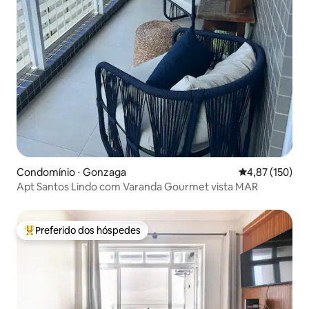
Condomínio ⋅ Gonzaga
4,87 de uma av
4,87 (150)
Apt Santos Lindo com Varanda Gourmet vista MAR
Preferido dos hóspedes
Entre os melhores preferidos dos hóspedes