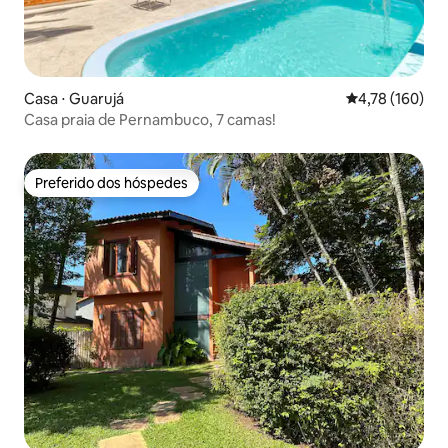
Casa ⋅ Guarujá
4,78 de uma av
4,78 (160)
Casa praia de Pernambuco, 7 camas!
Preferido dos hóspedes
Preferido dos hóspedes