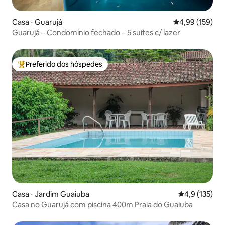
Casa ⋅ Guarujá
4,99 de uma av
4,99 (159)
Guarujá – Condomínio fechado – 5 suítes c/ lazer
Preferido dos hóspedes
Entre os melhores preferidos dos hóspedes
Casa ⋅ Jardim Guaiuba
4,9 de uma av
4,9 (135)
Casa no Guarujá com piscina 400m Praia do Guaiuba