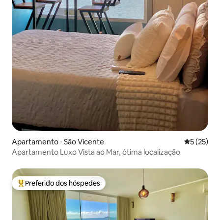
Apartamento ⋅ São Vicente
5 de uma a
5 (25)
Apartamento Luxo Vista ao Mar, ótima localização
Preferido dos hóspedes
Entre os melhores preferidos dos hóspedes