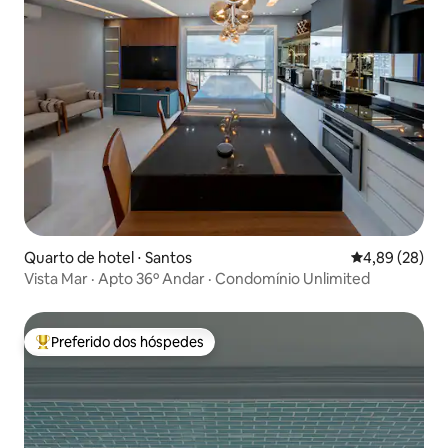
Quarto de hotel ⋅ Santos
4,89 de uma a
4,89 (28)
Vista Mar · Apto 36º Andar · Condomínio Unlimited
Preferido dos hóspedes
Entre os melhores preferidos dos hóspedes