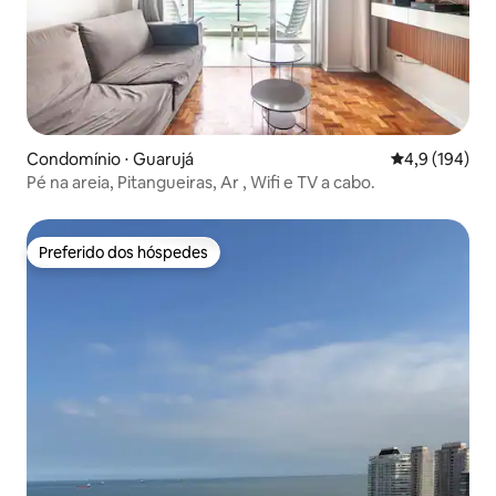
Condomínio ⋅ Guarujá
4,9 de uma av
4,9 (194)
Pé na areia, Pitangueiras, Ar , Wifi e TV a cabo.
Preferido dos hóspedes
Preferido dos hóspedes