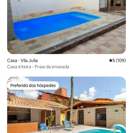
Casa ⋅ Vila Julia
5 de uma av
5 (109)
Casa inteira - Praia da enseada
Preferido dos hóspedes
Preferido dos hóspedes