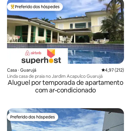
Preferido dos hóspedes
Entre os melhores preferidos dos hóspedes
Casa ⋅ Guarujá
4,97 de uma av
4,97 (212)
Linda casa de praia no Jardim Acapulco Guarujá
Aluguel por temporada de apartamento
com ar-condicionado
Preferido dos hóspedes
Preferido dos hóspedes