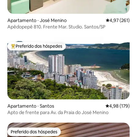
Apartamento ⋅ José Menino
4,97 de uma av
4,97 (261)
Apêdopepê 810. Frente Mar. Studio. Santos/SP
Preferido dos hóspedes
Entre os melhores preferidos dos hóspedes
Apartamento ⋅ Santos
4,98 de uma av
4,98 (179)
Apto de frente para Av. da Praia do José Menino
Preferido dos hóspedes
Preferido dos hóspedes