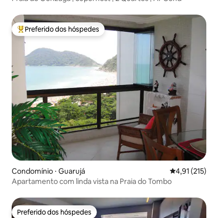
Preferido dos hóspedes
Entre os melhores preferidos dos hóspedes
Condomínio ⋅ Guarujá
4,91 de uma av
4,91 (215)
Apartamento com linda vista na Praia do Tombo
Preferido dos hóspedes
Preferido dos hóspedes