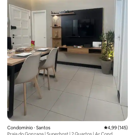
Condomínio ⋅ Santos
4,99 de uma av
4,99 (145)
Praia do Gonzaga | Superhost | 2 Quartos | Ar Cond