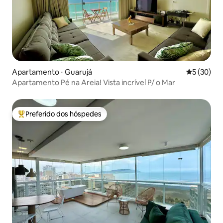
Apartamento ⋅ Guarujá
5 de uma a
5 (30)
Apartamento Pé na Areia! Vista incrível P/ o Mar
Preferido dos hóspedes
Entre os melhores preferidos dos hóspedes