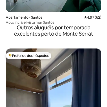
Apartamento ⋅ Santos
4,97 de uma a
4,97 (62)
Apto incrível vista mar Santos
Outros aluguéis por temporada
excelentes perto de Monte Serrat
Preferido dos hóspedes
Entre os melhores preferidos dos hóspedes