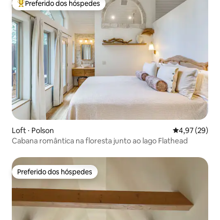
Preferido dos hóspedes
Entre os melhores preferidos dos hóspedes
Loft ⋅ Polson
4,97 de uma a
4,97 (29)
Cabana romântica na floresta junto ao lago Flathead
Preferido dos hóspedes
Preferido dos hóspedes