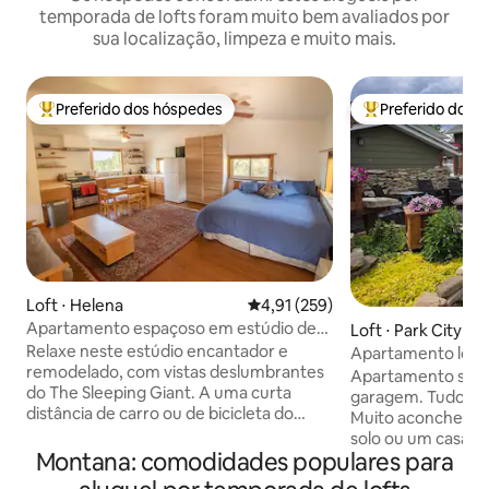
temporada de lofts foram muito bem avaliados por
sua localização, limpeza e muito mais.
Preferido dos hóspedes
Preferido dos 
Entre os melhores preferidos dos hóspedes
Entre os melhore
Loft ⋅ Helena
4,91 de uma avaliação média de 
4,91 (259)
Apartamento espaçoso em estúdio de
Loft ⋅ Park City
artista com vista
Relaxe neste estúdio encantador e
Apartamento loft 
remodelado, com vistas deslumbrantes
Park City
Apartamento supe
do The Sleeping Giant. A uma curta
garagem. Tudo nov
distância de carro ou de bicicleta do
Muito aconchegan
centro de Helena, da Fundação Archie
solo ou um casal. Bela cozinha grande
Bray e de parques/trilhas nas
Montana: comodidades populares para
com tudo o que vo
proximidades. 10-Mile Creek & Spring
cozinhar. TV de 4