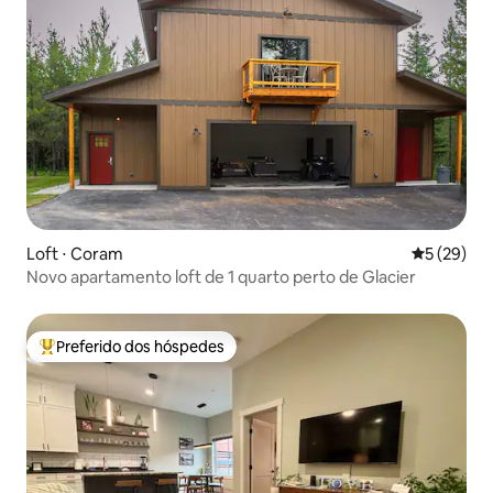
Loft ⋅ Coram
5 de uma a
5 (29)
Novo apartamento loft de 1 quarto perto de Glacier
Preferido dos hóspedes
Entre os melhores preferidos dos hóspedes