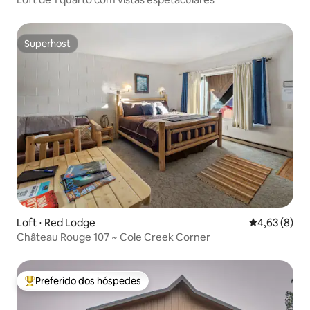
Superhost
Superhost
Loft ⋅ Red Lodge
4,63 de uma 
4,63 (8)
Château Rouge 107 ~ Cole Creek Corner
Preferido dos hóspedes
Entre os melhores preferidos dos hóspedes