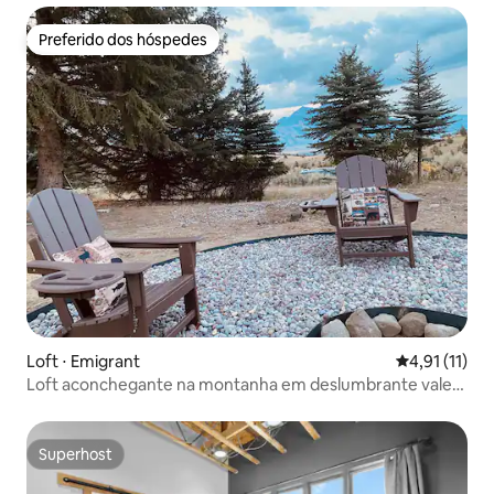
Preferido dos hóspedes
Preferido dos hóspedes
Loft ⋅ Emigrant
4,91 de uma a
4,91 (11)
Loft aconchegante na montanha em deslumbrante vale
paradisíaco
Superhost
Superhost