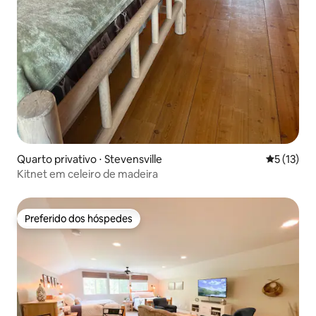
Quarto privativo ⋅ Stevensville
5 de uma a
5 (13)
Kitnet em celeiro de madeira
Preferido dos hóspedes
Preferido dos hóspedes