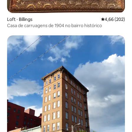
Loft ⋅ Billings
4,66 de uma ava
4,66 (202)
Casa de carruagens de 1904 no bairro histórico