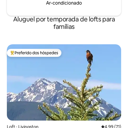
Ar-condicionado
Aluguel por temporada de lofts para
famílias
Preferido dos hóspedes
Entre os melhores preferidos dos hóspedes
Loft ⋅ Livingston
4,99 de uma a
4,99 (71)