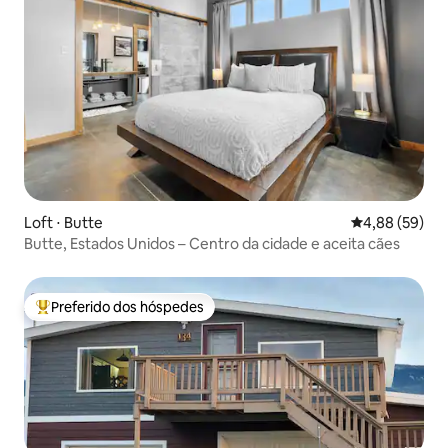
Loft ⋅ Butte
4,88 de uma a
4,88 (59)
Butte, Estados Unidos – Centro da cidade e aceita cães
Preferido dos hóspedes
Entre os melhores preferidos dos hóspedes