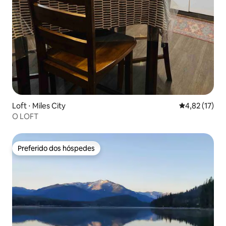
Loft ⋅ Miles City
4,82 de uma a
4,82 (17)
O LOFT
Preferido dos hóspedes
Preferido dos hóspedes