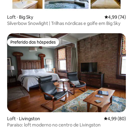
Loft ⋅ Big Sky
4,99 de uma a
4,99 (74)
Silverbow Snowlight | Trilhas nórdicas e golfe em Big Sky
Preferido dos hóspedes
Preferido dos hóspedes
Loft ⋅ Livingston
4,99 de uma av
4,99 (80)
Paraíso: loft moderno no centro de Livingston