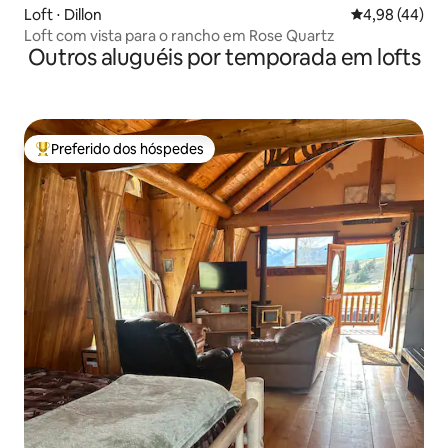
Loft ⋅ Dillon
4,98 de uma a
4,98 (44)
Loft com vista para o rancho em Rose Quartz
Outros aluguéis por temporada em lofts
Preferido dos hóspedes
Entre os melhores preferidos dos hóspedes