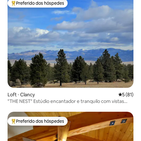
Preferido dos hóspedes
Entre os melhores preferidos dos hóspedes
Loft ⋅ Clancy
5 de uma a
5 (81)
"THE NEST" Estúdio encantador e tranquilo com vistas
incríveis!
Preferido dos hóspedes
Entre os melhores preferidos dos hóspedes