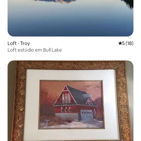
Loft ⋅ Troy
5 de uma a
5 (18)
Loft estúdio em Bull Lake