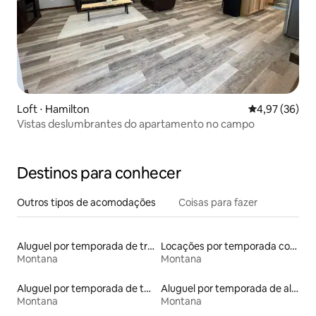
Loft ⋅ Hamilton
4,97 de uma a
4,97 (36)
Vistas deslumbrantes do apartamento no campo
Destinos para conhecer
Outros tipos de acomodações
Coisas para fazer
Aluguel por temporada de trailers
Locações por temporada com piscina
Montana
Montana
Aluguel por temporada de tendas tipi
Aluguel por temporada de alojamentos ecológicos
Montana
Montana