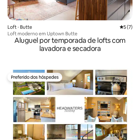
Loft ⋅ Butte
5 de uma 
5 (7)
Loft moderno em Uptown Butte
Aluguel por temporada de lofts com
lavadora e secadora
Preferido dos hóspedes
Preferido dos hóspedes