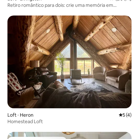
Retiro romântico para dois: crie uma memória em
Montana!
Loft ⋅ Heron
5 de uma 
5 (4)
Homestead Loft