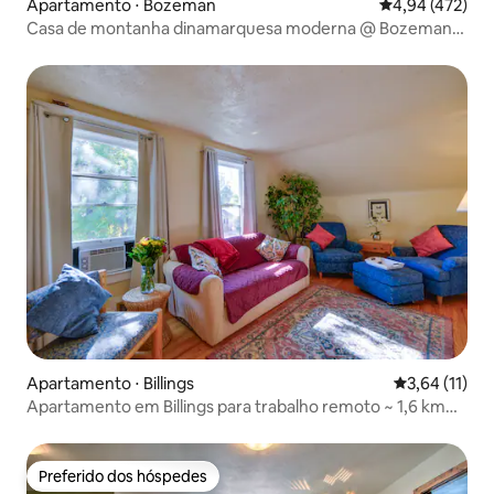
Apartamento ⋅ Bozeman
4,94 de uma av
4,94 (472)
Casa de montanha dinamarquesa moderna @ Bozeman
Native Studio
Apartamento ⋅ Billings
3,64 de uma a
3,64 (11)
Apartamento em Billings para trabalho remoto ~ 1,6 km
do centro da cidade!
Preferido dos hóspedes
Preferido dos hóspedes