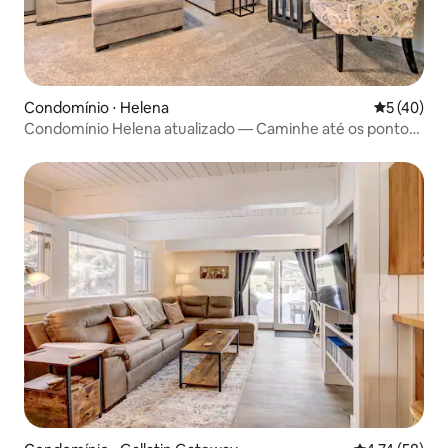
Condomínio ⋅ Helena
5 de uma a
5 (40)
Condomínio Helena atualizado — Caminhe até os pontos
do centro da cidade