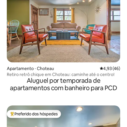
Apartamento ⋅ Choteau
4,93 de uma a
4,93 (46)
Retiro retrô chique em Choteau: caminhe até o centro!
Aluguel por temporada de
apartamentos com banheiro para PCD
Preferido dos hóspedes
Entre os melhores preferidos dos hóspedes