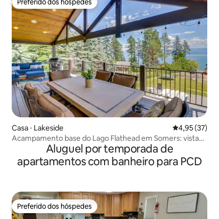
Preferido dos hóspedes
Preferido dos hóspedes
Casa ⋅ Lakeside
4,95 de uma a
4,95 (37)
Acampamento base do Lago Flathead em Somers: vista
Aluguel por temporada de
para o lago!
apartamentos com banheiro para PCD
Preferido dos hóspedes
Preferido dos hóspedes