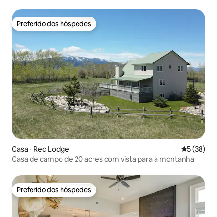
Preferido dos hóspedes
Preferido dos hóspedes
Casa ⋅ Red Lodge
5 de uma a
5 (38)
Casa de campo de 20 acres com vista para a montanha
Preferido dos hóspedes
Preferido dos hóspedes