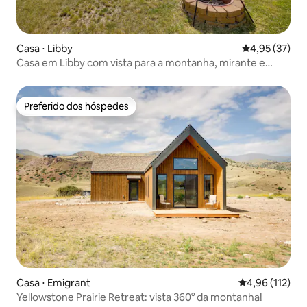
Casa ⋅ Libby
4,95 de uma a
4,95 (37)
Casa em Libby com vista para a montanha, mirante e
fogueira!
Preferido dos hóspedes
Preferido dos hóspedes
Casa ⋅ Emigrant
4,96 de uma av
4,96 (112)
Yellowstone Prairie Retreat: vista 360° da montanha!