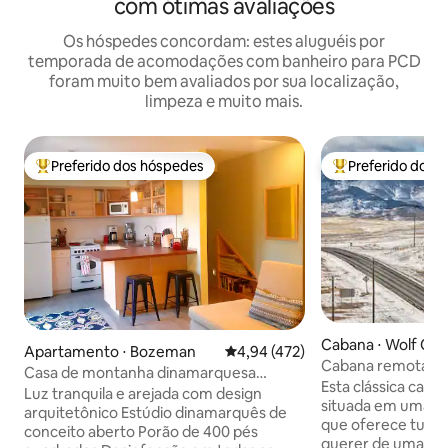
com ótimas avaliações
Os hóspedes concordam: estes aluguéis por
temporada de acomodações com banheiro para PCD
foram muito bem avaliados por sua localização,
limpeza e muito mais.
Preferido dos hóspedes
Preferido dos 
Entre os melhores preferidos dos hóspedes
Entre os melhore
Cabana ⋅ Wolf Cr
Apartamento ⋅ Bozeman
4,94 de uma avaliação média de 
4,94 (472)
Cabana remota em
Casa de montanha dinamarquesa
espaços abertos!
Esta clássica caba
moderna @ Bozeman Native Studio
Luz tranquila e arejada com design
situada em uma p
arquitetônico Estúdio dinamarquês de
que oferece tudo 
conceito aberto Porão de 400 pés
querer de uma vi