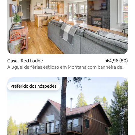
Casa ⋅ Red Lodge
4,96 de uma av
4,96 (80)
Aluguel de férias estiloso em Montana com banheira de
hidromassagem privativa
Preferido dos hóspedes
Preferido dos hóspedes