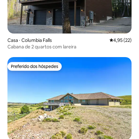
Casa ⋅ Columbia Falls
4,95 de uma a
4,95 (22)
Cabana de 2 quartos com lareira
Preferido dos hóspedes
Preferido dos hóspedes