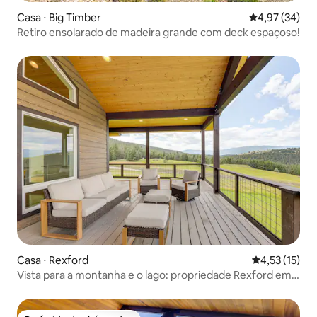
Casa ⋅ Big Timber
4,97 de uma a
4,97 (34)
Retiro ensolarado de madeira grande com deck espaçoso!
Casa ⋅ Rexford
4,53 de uma a
4,53 (15)
Vista para a montanha e o lago: propriedade Rexford em
11 hectares!