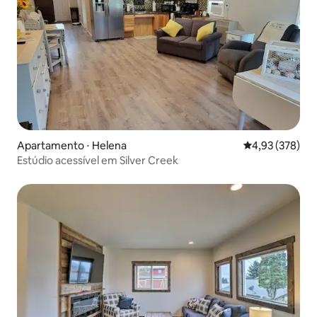
Apartamento ⋅ Helena
4,93 de uma av
4,93 (378)
Estúdio acessível em Silver Creek