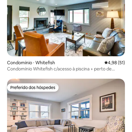
Condomínio ⋅ Whitefish
4,98 de uma a
4,98 (51)
Condomínio Whitefish c/acesso à piscina + perto de
trilhas!
Preferido dos hóspedes
Preferido dos hóspedes