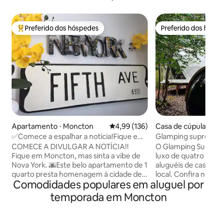
Preferido dos hóspedes
Preferido dos hó
Entre os melhores preferidos dos hóspedes
Preferido dos hó
Apartamento ⋅ Moncton
4,99 de uma avaliação média de 
4,99 (136)
Casa de cúpula ⋅ 
✅Comece a espalhar a notícia!Fique em
Glamping supremo
Moncton e sinta Nova York
COMECE A DIVULGAR A NOTÍCIA!!
O Glamping Supre
Fique em Moncton, mas sinta a vibe de
luxo de quatro es
Nova York. 🌆Este belo apartamento de 1
aluguéis de casas
quarto presta homenagem à cidade de
local. Confira noss
Comodidades populares em aluguel por
Nova York. Este apto. privado é um dos
Os hóspedes pode
dois que está localizado no 2º andar em
SAUNA PRIVADA,
temporada em Moncton
uma casa tranquila. Idealmente situado
PRIVADO, mesa de
entre os dois hospitais, a poucos
Domes. Nosso alug