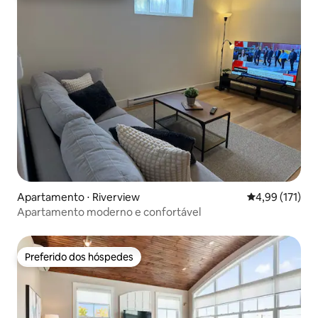
Apartamento ⋅ Riverview
4,99 de uma av
4,99 (171)
Apartamento moderno e confortável
Preferido dos hóspedes
Preferido dos hóspedes