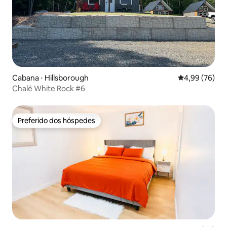
Cabana ⋅ Hillsborough
4,99 de uma a
4,99 (76)
Chalé White Rock #6
Preferido dos hóspedes
Preferido dos hóspedes