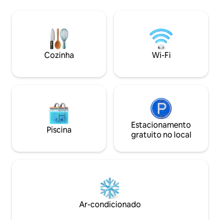
minutos do centro da cidade, da
oferece uma exper
Universidade e perto das principais
única inesquecível
atrações turísticas. Este apto. para não
interiores únicos 
fumantes vem com tudo o que você
grandes com vist
precisa, desde produtos de higiene
criam uma mistura
pessoal, toalhas, roupas de cama,
natureza. Estas 
Cozinha
Wi-Fi
utensílios de cozinha, pratos, cafeteira
domos são uma esc
Keurig e muito mais. Você ainda tem seu
férias em família
próprio pequeno deck.
romântica. Nós pe
Estacionamento
Piscina
gratuito no local
Ar-condicionado