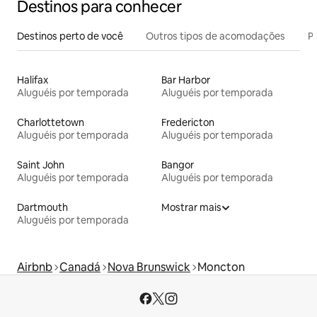
Destinos para conhecer
Destinos perto de você
Outros tipos de acomodações
Pr
Halifax
Bar Harbor
Aluguéis por temporada
Aluguéis por temporada
Charlottetown
Fredericton
Aluguéis por temporada
Aluguéis por temporada
Saint John
Bangor
Aluguéis por temporada
Aluguéis por temporada
Dartmouth
Mostrar mais
Aluguéis por temporada
Airbnb
Canadá
Nova Brunswick
Moncton