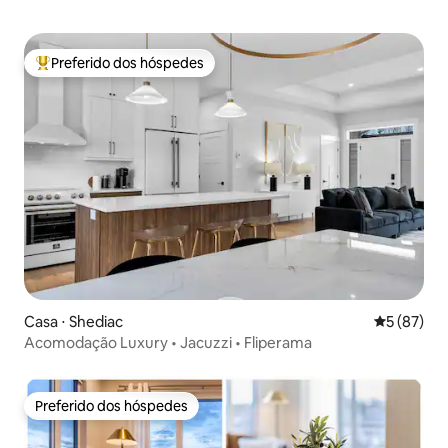
Preferido dos hóspedes
Entre os melhores preferidos dos hóspedes
Casa ⋅ Shediac
5 de uma a
5 (87)
Acomodação Luxury • Jacuzzi • Fliperama
Preferido dos hóspedes
Preferido dos hóspedes