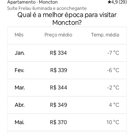
Apartamento ⋅ Moncton
4,9 de uma a
4,9 (29)
Suíte Frelau iluminada e aconchegante
Qual é a melhor época para visitar
Moncton?
Mês
Preço médio
Temp. média
Jan.
R$ 334
-7 °C
Fev.
R$ 339
-6 °C
Mar.
R$ 344
-2 °C
Abr.
R$ 349
4 °C
Mai.
R$ 370
10 °C