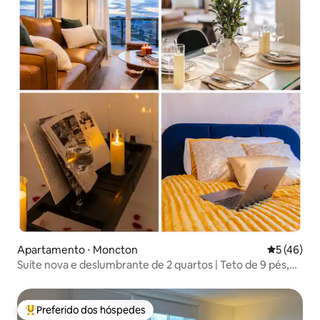
Apartamento ⋅ Moncton
5 de uma a
5 (46)
Suíte nova e deslumbrante de 2 quartos | Teto de 9 pés,
Wi-Fi rápido
Preferido dos hóspedes
Entre os melhores preferidos dos hóspedes