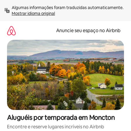
Pular
Algumas informações foram traduzidas automaticamente. 
para
Mostrar idioma original
o
conteúdo
Anuncie seu espaço no Airbnb
Aluguéis por temporada em Moncton
Encontre e reserve lugares incríveis no Airbnb