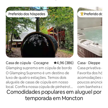
Preferido dos hóspedes
Preferido dos 
Preferido dos hóspedes
Entre os melhore
Casa de cúpula ⋅ Cocagne
4,96 de uma avaliação média de 5
4,96 (386)
Casa ⋅ Dieppe
Glamping supremo em cúpula de bordo
Casa privativa · B
hidromassagem · S
O Glamping Supremo é um destino de
Favorita dos hósp
5%
luxo de quatro estações. Temos dois
acomodações no Airbn
aluguéis de casas de cúpula em nosso
poucos anúncios 
local. Confira nossa cúpula de pinheiro!
com banheira de
Comodidades populares em aluguel por
Os hóspedes poderão desfrutar de
privativa, sauna 
SAUNA PRIVADA, JACUZZI GRANDE
interior que real
temporada em Moncton
PRIVADO, mesa de fogo em cada
fotos. Mais de 200
Domes. Nosso aluguel de cúpula
estrelas. Ofurô coberto o ano todo.