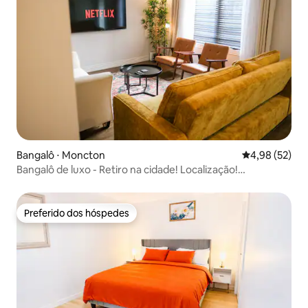
Bangalô ⋅ Moncton
4,98 de uma a
4,98 (52)
Bangalô de luxo - Retiro na cidade! Localização!
Localização!
Preferido dos hóspedes
Preferido dos hóspedes