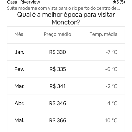
Casa ⋅ Riverview
5 de uma 
5 (5)
Suíte moderna com vista para o rio perto do centro de
Qual é a melhor época para visitar
Moncton
Moncton?
Mês
Preço médio
Temp. média
Jan.
R$ 330
-7 °C
Fev.
R$ 335
-6 °C
Mar.
R$ 341
-2 °C
Abr.
R$ 346
4 °C
Mai.
R$ 366
10 °C