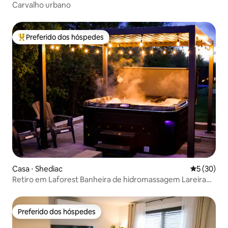
Carvalho urbano
Preferido dos hóspedes
Entre os melhores preferidos dos hóspedes
Casa ⋅ Shediac
5 de uma a
5 (30)
Retiro em Laforest Banheira de hidromassagem Lareira
Mesa de bilhar Fliperama
Preferido dos hóspedes
Preferido dos hóspedes