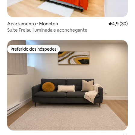
Apartamento ⋅ Moncton
4,9 de uma a
4,9 (30)
Suíte Frelau iluminada e aconchegante
Preferido dos hóspedes
Preferido dos hóspedes