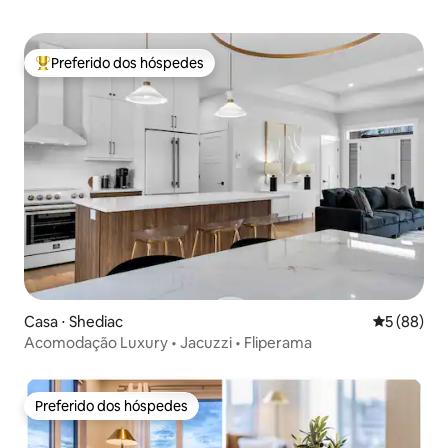
Preferido dos hóspedes
Entre os melhores preferidos dos hóspedes
Casa ⋅ Shediac
5 de uma a
5 (88)
Acomodação Luxury • Jacuzzi • Fliperama
Preferido dos hóspedes
Preferido dos hóspedes