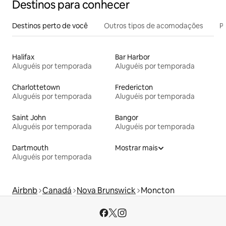
Destinos para conhecer
Destinos perto de você
Outros tipos de acomodações
Pr
Halifax
Bar Harbor
Aluguéis por temporada
Aluguéis por temporada
Charlottetown
Fredericton
Aluguéis por temporada
Aluguéis por temporada
Saint John
Bangor
Aluguéis por temporada
Aluguéis por temporada
Dartmouth
Mostrar mais
Aluguéis por temporada
Airbnb
Canadá
Nova Brunswick
Moncton