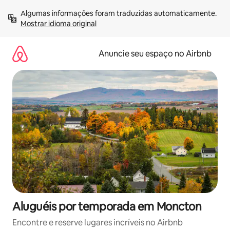
Pular
Algumas informações foram traduzidas automaticamente. 
para
Mostrar idioma original
o
conteúdo
Anuncie seu espaço no Airbnb
Aluguéis por temporada em Moncton
Encontre e reserve lugares incríveis no Airbnb