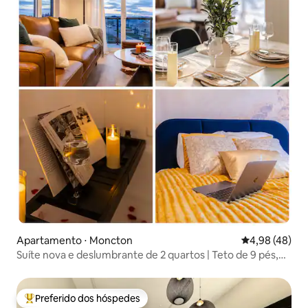
Apartamento ⋅ Moncton
4,98 de uma a
4,98 (48)
Suíte nova e deslumbrante de 2 quartos | Teto de 9 pés,
Wi-Fi rápido
Preferido dos hóspedes
Entre os melhores preferidos dos hóspedes