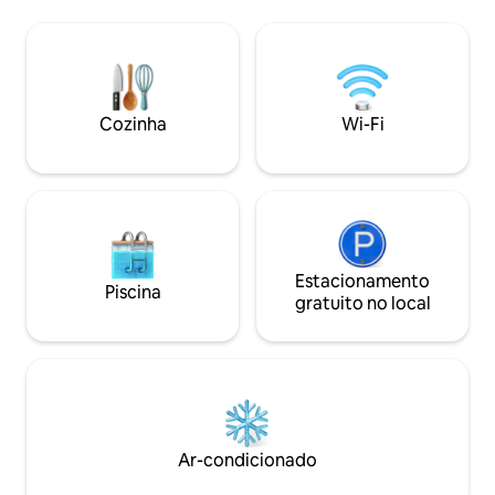
oferece uma experiência divertida e
Sauna de infrave
única inesquecível! As cúpulas têm
cromoterapia e áu
interiores únicos e elegantes e janelas
Projetor cinemato
grandes com vista panorâmica que
polegadas. Três qu
criam uma mistura perfeita com a
entrada privativa
natureza. Estas acomodações em
sem espaços compartil
Cozinha
Wi-Fi
domos são uma escolha ideal para umas
de hotel boutique
férias em família ou uma escapadinha
Seja para relaxar,
romântica. Nós permitimos crianças😊
ele atende.
Estacionamento
Piscina
gratuito no local
Ar-condicionado