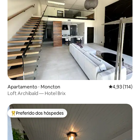
Apartamento ⋅ Moncton
4,93 de uma av
4,93 (114)
Loft Archibald — Hotel Brix
Preferido dos hóspedes
Entre os melhores preferidos dos hóspedes