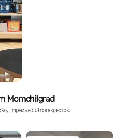
em Momchilgrad
o, limpeza e outros aspectos.
Casa ⋅ V.