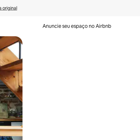
 original
Anuncie seu espaço no Airbnb
 deslizando o dedo na tela.