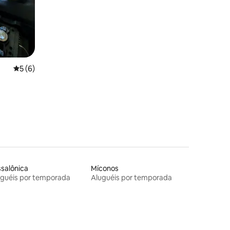
5 de uma avaliação média de 5, 6 avaliações
5 (6)
salônica
Míconos
uguéis por temporada
Aluguéis por temporada