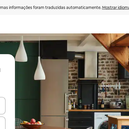
mas informações foram traduzidas automaticamente. 
Mostrar idioma
ore-os usando as seta para cima e para baixo do teclado ou tocando e