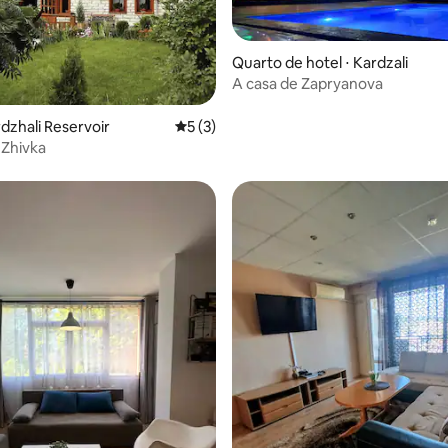
Quarto de hotel ⋅ Kardzali
A casa de Zapryanova
ar
rdzhali Reservoir
5 de uma avaliação média de 5, 3 avalia
5 (3)
 Zhivka
média de 5, 21 avaliações