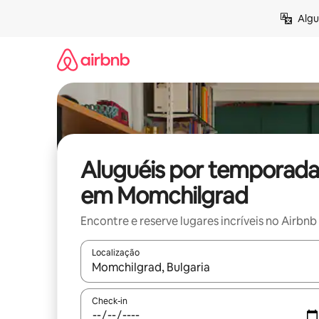
Pular
Algu
para
o
conteúdo
Aluguéis por temporada
em Momchilgrad
Encontre e reserve lugares incríveis no Airbnb
Localização
Quando os resultados estiverem disponíveis, expl
Check-in