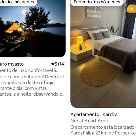
rido dos hóspedes
Preferido dos hóspedes
 melhores preferidos dos hóspedes
Preferido dos hóspedes
 média de 5, 3 avaliações
taro myasto
5 de uma avaliação média de 5, 14 avalia
5 (14)
nto de luxo confortável à
lago com uma vista
-se com a natureza! Desfrute
ante!
tranquilidade deste refúgio
rante o dia, com vistas
ntes, e à noite, observando o
 céu estrelado. Nossas
 tendas de safári estão muito
mente equipadas. Temos 2
Apartamento ⋅ Kardzali
total com interiores idênticos.
Guest Apart Arda
a tem um pátio adicional, 2
O apartamento está localizado
adeiras e mais acesso direto à
Kardzhali, a 22 km de Perperiko
um. A outra tenda também fica