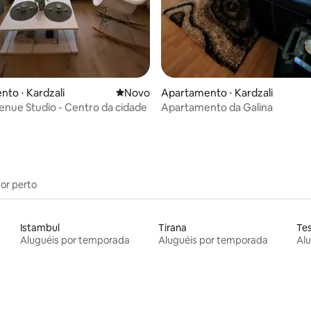
to ⋅ Kardzali
Novo lugar para ficar
Novo
Apartamento ⋅ Kardzali
nue Studio - Centro da cidade
Apartamento da Galina
por perto
Istambul
Tirana
Tes
Aluguéis por temporada
Aluguéis por temporada
Al