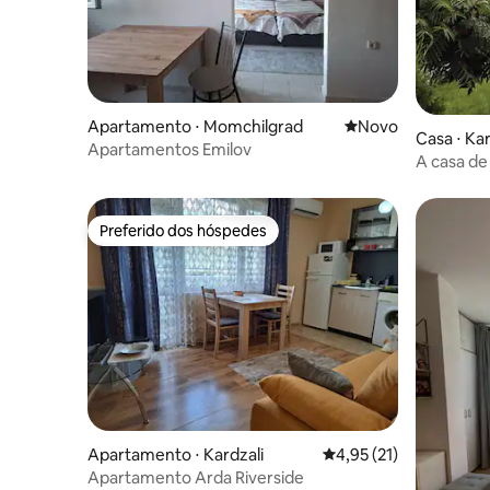
Apartamento ⋅ Momchilgrad
Novo lugar para fic
Novo
Casa ⋅ Ka
Apartamentos Emilov
A casa de
Preferido dos hóspedes
Preferido dos hóspedes
Apartamento ⋅ Kardzali
4,95 de uma avaliação 
4,95 (21)
Apartamento Arda Riverside