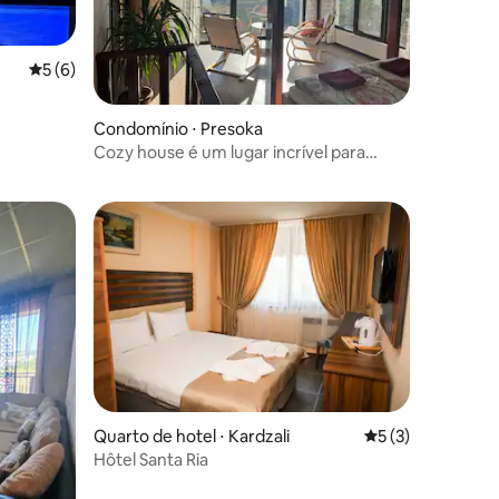
5 de uma avaliação média de 5, 6 avaliações
5 (6)
Condomínio ⋅ Presoka
ções
Cozy house é um lugar incrível para
relaxar!
Quarto de hotel ⋅ Kardzali
5 de uma avaliaçã
5 (3)
Hôtel Santa Ria