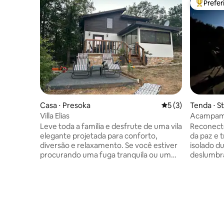
Prefe
Entre os
Casa ⋅ Presoka
5 de uma avaliação
5 (3)
Tenda ⋅ S
Villa Elias
Acampame
beira do 
Leve toda a família e desfrute de uma vila
Reconecte
deslumbr
elegante projetada para conforto,
da paz e 
diversão e relaxamento. Se você estiver
isolado du
procurando uma fuga tranquila ou um
deslumbra
lugar para comemorar com os amigos, a
magnífico
Villa Elias oferece o ambiente ideal.
espaçosas
Desfrute da privacidade, do conforto e
generosa
do espaço para relaxar no seu próprio
tendas no 
ritmo. Se você prefere noites tranquilas
Esta tend
sob as estrelas ou tocar sua música
espreguiç
favorita enquanto comemora, a Villa Elias
área com