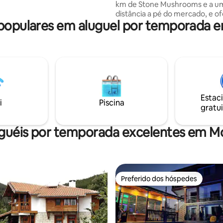
km de Stone Mushrooms e a um
o lago, mas custa menos e está
distância a pé do mercado, e o
mais escondida, resultando
opulares em aluguel por temporada 
acomodações confortáveis e
experiência de acampamento"
unidade climatizada com terraç
gratuito e estacionamento grat
espaçoso apartamento inclui do
quartos, uma sala de estar e u
totalmente equipada com todo
eletrodomésticos necessários.
banheiro tem um chuveiro com
Estac
lençóis e toalhas são fornecidos
i
Piscina
gratui
conveniência dos hóspedes.
uguéis por temporada excelentes em M
Preferido dos hóspedes
Preferido dos hóspedes