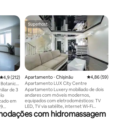
Apartame
Superhost
Preferi
Superhost
Preferi
Um lar lo
Convenie
complexo
Mall), a
da cidade
Junto co
aconcheg
ao clien
sua casa 
Apartamento ⋅ Chișinău
4,86 de uma avaliação
4,86 (59)
ções
4,9 de uma avaliação média de 5, 212 avaliações
4,9 (212)
ótima vis
Apartamento LUX City Centre
 Botanica,
você é u
Apartamento Luxery mobiliado de dois
liar de 3
nascer do
andares com móveis modernos,
lo
você. Uma
equipados com eletrodomésticos: TV
acolhedo
LED, TV via satélite, internet Wi-Fi
19
apartame
comodações com hidromassagem
gratuita. Iluminação-Super e local.A
a com
inesquec
cozinha está cheia de: utensílios de
cozinha, micro-ondas, geladeira, fogão.
3km de
Banheiro com chuveiro e jacuzzi .
fica muito