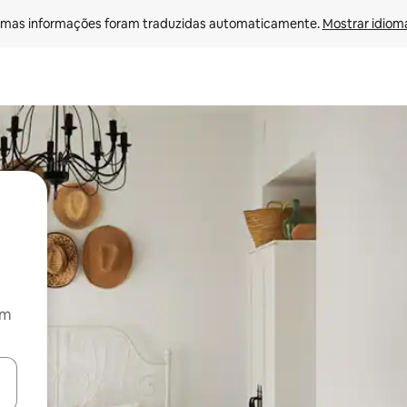
mas informações foram traduzidas automaticamente. 
Mostrar idioma
om
ore-os usando as seta para cima e para baixo do teclado ou tocando e