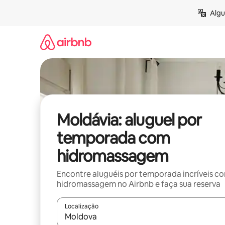
Pular
Algu
para
o
conteúdo
Moldávia: aluguel por
temporada com
hidromassagem
Encontre aluguéis por temporada incríveis c
hidromassagem no Airbnb e faça sua reserva
Localização
Quando os resultados estiverem disponíveis, expl