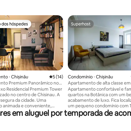
o dos hóspedes
Superhost
o dos hóspedes
Superhost
to ⋅ Chișinău
5 de uma avaliação média de 5, 14 avalia
5 (14)
Condomínio ⋅ Chișinău
 média de 5, 4 avaliações
nto Premium Panorâmico no
Apartamento de alta classe em
a Cidade
Chisinau
xo Residencial Premium Tower
Apartamento confortável e fami
lizado no centro de Chisinau. A
quartos na Botânica com um be
 segura da cidade. Uma
acabamento de luxo. Fica localizado em
ão animada e conveniente,
um pequeno condomínio com 
ares em aluguel por temporada de a
centro histórico e de outros
unidades em uma rua tranquil
 interesse social. 5-15 minutos
amplas possibilidades de
árias atrações: parques,
estacionamento. Com apenas 
 bancos, restaurantes, etc. Se
distância do centro da cidade, 