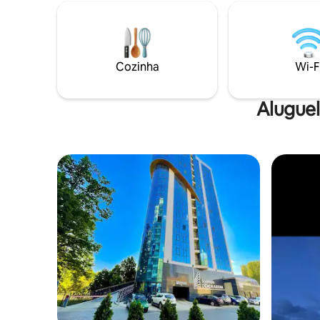
for uma c
transporte público, você desfrutará de
fácil aces
Wi-Fi de alta velocidade, 2 Smart TVs,
divertida
cozinha totalmente equipada, máquina
que forne
de lavar louça, máquina de lavar roupa,
explorar a cidade. Os
banheira, varanda privativa e
Cozinha
Wi-F
fotos não es
estacionamento gratuito ou pago, tudo
NO INSTA
cuidadosamente preparado para uma
estadia inesquecível.
Alugue