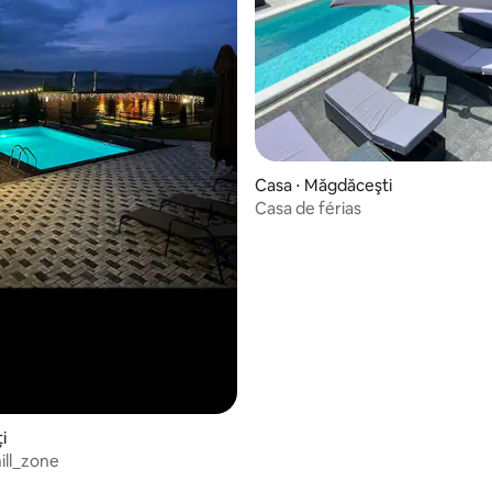
 média de 5, 5 avaliações
Casa ⋅ Măgdăceşti
Casa de férias
i
ill_zone