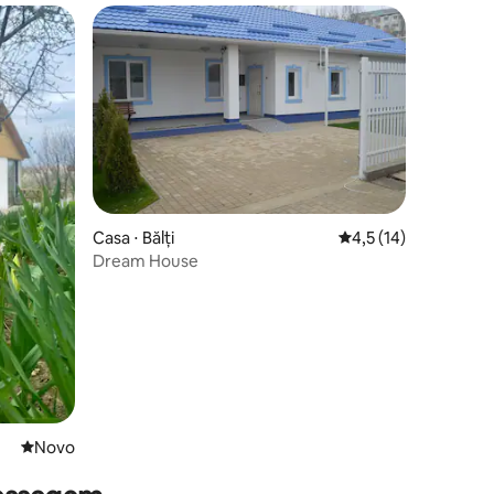
Casa ⋅ Bălți
4,5 de uma avaliação
4,5 (14)
Dream House
Novo lugar para ficar
Novo