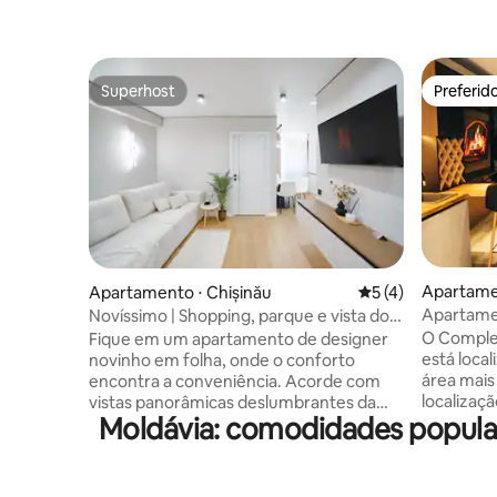
Superhost
Preferid
Superhost
Preferid
Apartamen
Apartamento ⋅ Chișinău
5 de uma avaliação
5 (4)
Apartame
Novíssimo | Shopping, parque e vista do
Centro d
horizonte
O Comple
Fique em um apartamento de designer
está loca
novinho em folha, onde o conforto
área mais
encontra a conveniência. Acorde com
localizaç
vistas panorâmicas deslumbrantes da
Moldávia: comodidades popul
perto do 
cidade, caminhe até o maior shopping da
pontos de
Moldávia e relaxe no belo Rose Valley
a pé de v
Park. Rodeado por cafés, restaurantes,
mercados,
salões de beleza, hospitais e excelente