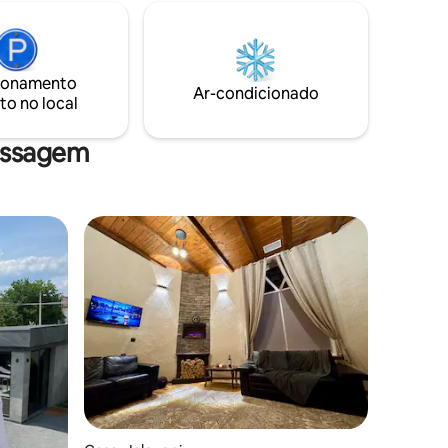
Produtos de higiene pessoal
 mais
descartáveis, secador de cabelo... A uma
curta distância-restaurantes, bares,
 bulding e
centros de entretenimento, cassinos,
alcançada
ionamento
boutiques e lojas. Se você vier em seu
mos
Ar-condicionado
to no local
próprio carro - os serviços de
dade e
estacionamento gratuito seguro.
flix.
assagem