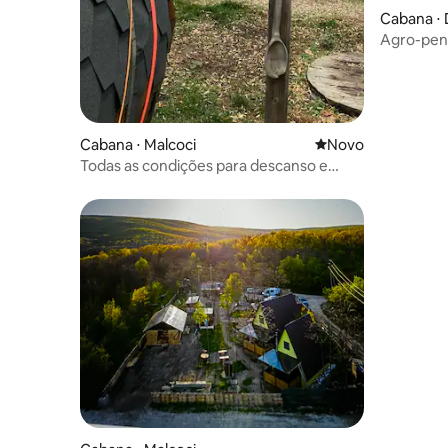
Cabana ⋅ 
Agro-pen
Cabana ⋅ Malcoci
Novo lugar para fic
Novo
Todas as condições para descanso e
acomodação nos arredores da floresta