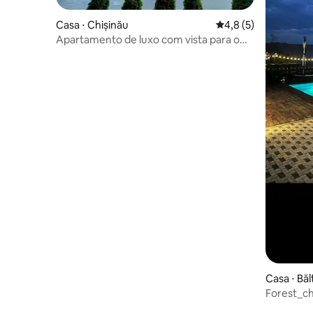
Casa ⋅ Chișinău
4,8 de uma avaliação
4,8 (5)
Apartamento de luxo com vista para o
parque
Casa ⋅ Bălț
Forest_ch