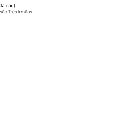
Dărcăuți
são Três Irmãos
ar