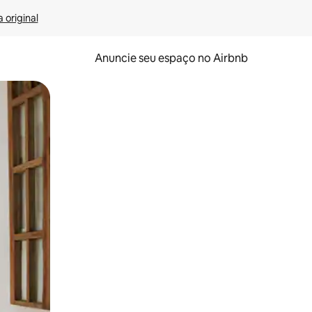
 original
Anuncie seu espaço no Airbnb
 deslizando o dedo na tela.