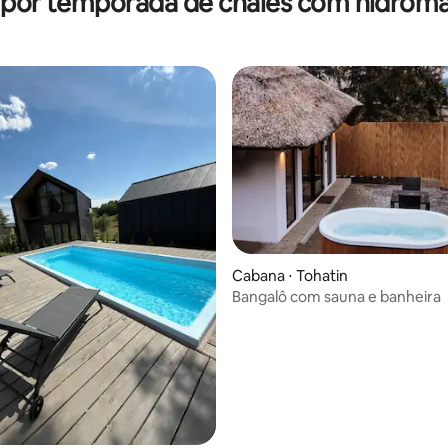
 por temporada de chalés com hidro
Cabana ⋅ Tohatin
Bangalô com sauna e banheira