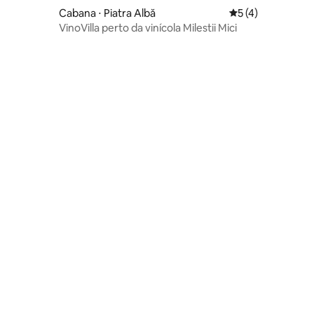
Cabana ⋅ Piatra Albă
5 de uma avaliaçã
5 (4)
VinoVilla perto da vinícola Milestii Mici