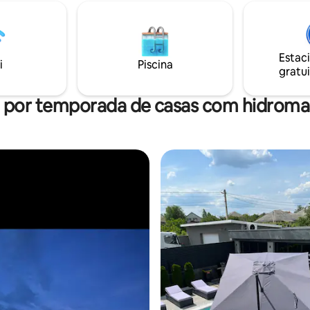
aminhada mais longa, você tem
perto dos bares e restaurantes
so a outras atividades
populares de Chisinau. Uma parada de
s: museus e pontos turísticos
táxi maxi fica bem em frente ao
cem uma base ideal para
a próxima estação de ônibus é 
Estac
 livros vistos nas
a 5 minutos a pé. Nós fornece
i
Piscina
gratui
tão presentes. SIGA-NOS
internet sem fio de alta veloci
GRAM: rentinmoldova
também acesso a uma conta Net
l por temporada de casas com hidrom