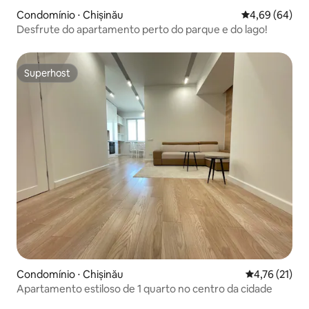
Condomínio ⋅ Chișinău
4,69 de uma av
4,69 (64)
Desfrute do apartamento perto do parque e do lago!
Superhost
Superhost
Condomínio ⋅ Chișinău
4,76 de uma a
4,76 (21)
Apartamento estiloso de 1 quarto no centro da cidade