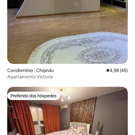
Condomínio ⋅ Chișinău
4,98 de uma a
4,98 (45)
Apartamento Victoria
Preferido dos hóspedes
Preferido dos hóspedes