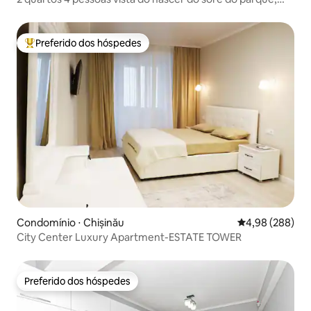
mercearia a 50 metros
Preferido dos hóspedes
Entre os melhores preferidos dos hóspedes
Condomínio ⋅ Chișinău
4,98 de uma ava
4,98 (288)
City Center Luxury Apartment-ESTATE TOWER
Preferido dos hóspedes
Preferido dos hóspedes