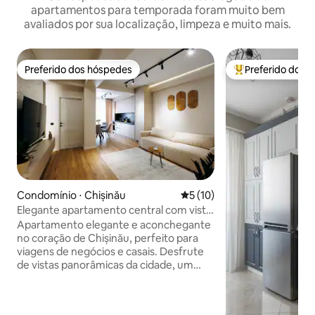
apartamentos para temporada foram muito bem
avaliados por sua localização, limpeza e muito mais.
Preferido dos hóspedes
Preferido dos 
Preferido dos hóspedes
Entre os melhore
Condomínio ⋅ Chișinău
5 de uma avaliação média de
5 (10)
Elegante apartamento central com vista
– Wi-Fi rápido/ar-condicionado
Apartamento elegante e aconchegante
no coração de Chișinău, perfeito para
viagens de negócios e casais. Desfrute
de vistas panorâmicas da cidade, um
ambiente tranquilo e fácil acesso a tudo.
🛋️ O que você vai adorar • Cama king
size confortável 🛏️ • Área de estar