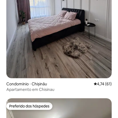
Condomínio ⋅ Chișinău
4,74 de uma a
4,74 (61)
Apartamento em Chisinau
Preferido dos hóspedes
Preferido dos hóspedes