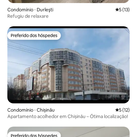
Condomínio ⋅ Durleşti
5 de uma a
5 (13)
Refugiu de relaxare
Preferido dos hóspedes
Preferido dos hóspedes
Condomínio ⋅ Chișinău
5 de uma a
5 (12)
Apartamento acolhedor em Chișinău – Ótima localização!
Preferido dos hóspedes