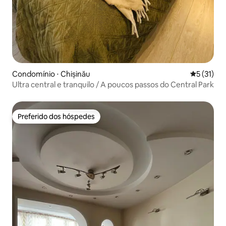
Condomínio ⋅ Chișinău
5 de uma a
5 (31)
Ultra central e tranquilo / A poucos passos do Central Park
Preferido dos hóspedes
Preferido dos hóspedes