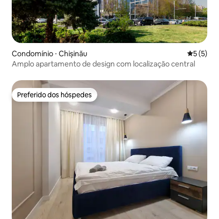
Condomínio ⋅ Chișinău
5 de uma 
5 (5)
Amplo apartamento de design com localização central
Preferido dos hóspedes
Preferido dos hóspedes