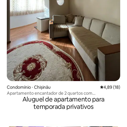
Condomínio ⋅ Chișinău
4,89 de uma a
4,89 (18)
Apartamento encantador de 2 quartos com
Aluguel de apartamento para
estacionamento gratuito
temporada privativos