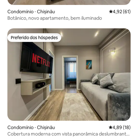
Condomínio ⋅ Chișinău
4,92 de uma a
4,92 (61)
Botânico, novo apartamento, bem iluminado
Preferido dos hóspedes
Preferido dos hóspedes
Condomínio ⋅ Chișinău
4,89 de uma a
4,89 (18)
Cobertura moderna com vista panorâmica deslumbrante