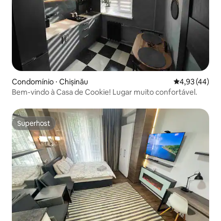
Condomínio ⋅ Chișinău
4,93 de uma a
4,93 (44)
Bem-vindo à Casa de Cookie! Lugar muito confortável.
Superhost
Superhost