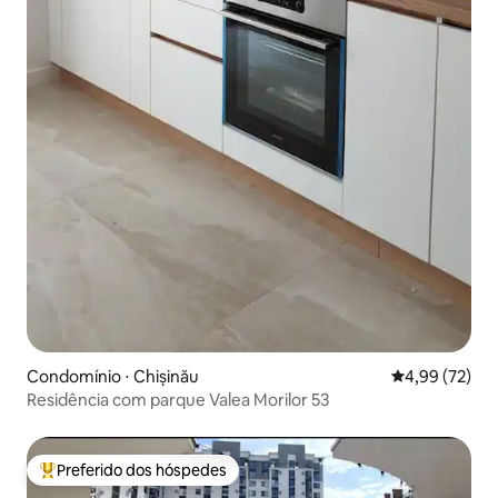
Condomínio ⋅ Chișinău
4,99 de uma a
4,99 (72)
Residência com parque Valea Morilor 53
Preferido dos hóspedes
Entre os melhores preferidos dos hóspedes