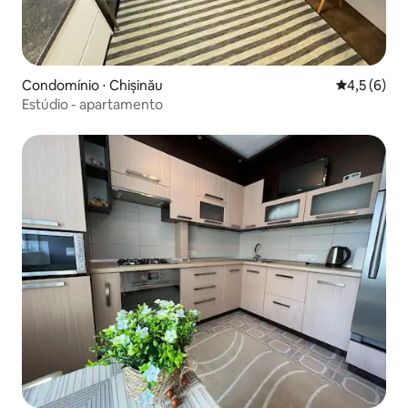
Condomínio ⋅ Chișinău
4,5 de uma 
4,5 (6)
Estúdio - apartamento