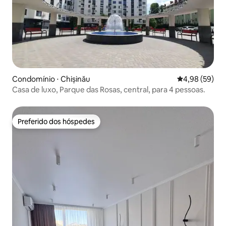
Condomínio ⋅ Chișinău
4,98 de uma a
4,98 (59)
Casa de luxo, Parque das Rosas, central, para 4 pessoas.
Preferido dos hóspedes
Preferido dos hóspedes