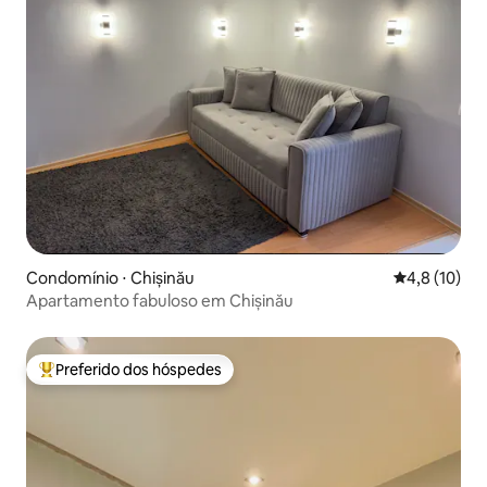
Condomínio ⋅ Chișinău
4,8 de uma a
4,8 (10)
Apartamento fabuloso em Chișinău
Preferido dos hóspedes
Entre os melhores preferidos dos hóspedes