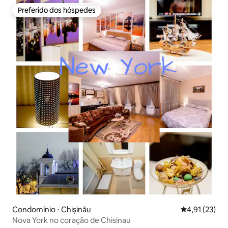
Preferido dos hóspedes
Preferido dos hóspedes
Condomínio ⋅ Chișinău
4,91 de uma a
4,91 (23)
Nova York no coração de Chisinau