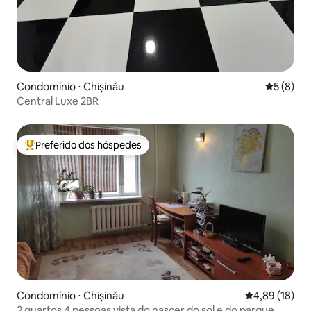
Condomínio ⋅ Chișinău
5 de uma 
5 (8)
Central Luxe 2BR
Preferido dos hóspedes
Entre os melhores preferidos dos hóspedes
Condomínio ⋅ Chișinău
4,89 de uma a
4,89 (18)
2 quartos 4 pessoas vista do nascer do sol e do parque,