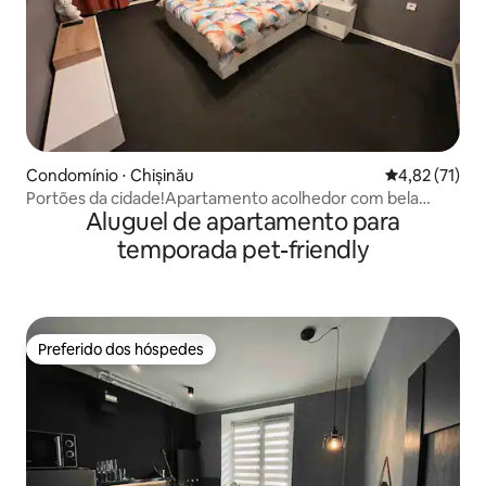
Condomínio ⋅ Chișinău
4,82 de uma a
4,82 (71)
Portões da cidade!Apartamento acolhedor com bela
Aluguel de apartamento para
vista!
temporada pet-friendly
Preferido dos hóspedes
Preferido dos hóspedes