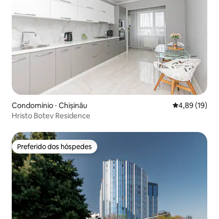
Condomínio ⋅ Chișinău
4,89 de uma a
4,89 (19)
Hristo Botev Residence
Preferido dos hóspedes
Preferido dos hóspedes