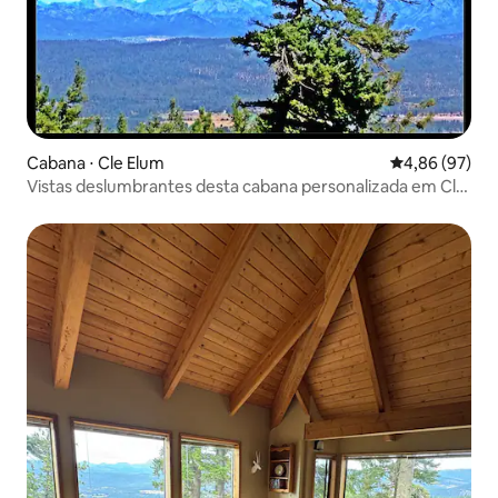
Cabana ⋅ Cle Elum
4,86 de uma a
4,86 (97)
Vistas deslumbrantes desta cabana personalizada em Cle
Elum