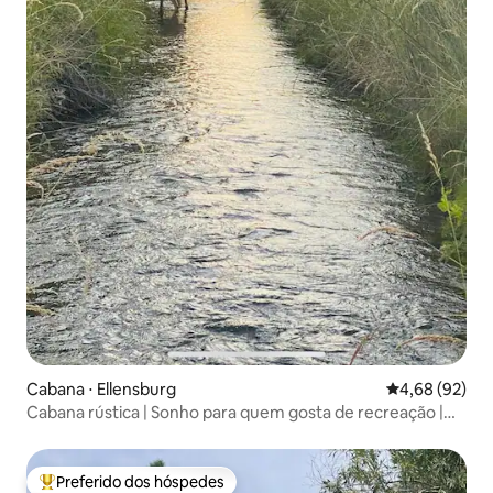
Cabana ⋅ Ellensburg
4,68 de uma a
4,68 (92)
Cabana rústica | Sonho para quem gosta de recreação |
Animais de estimação são bem-vindos
Preferido dos hóspedes
Entre os melhores preferidos dos hóspedes