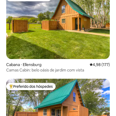
Cabana ⋅ Ellensburg
4,98 de uma av
4,98 (177)
Camas Cabin: belo oásis de jardim com vista
Preferido dos hóspedes
Entre os melhores preferidos dos hóspedes