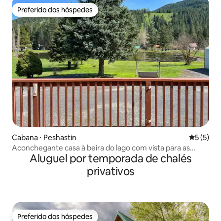
Preferido dos hóspedes
Preferido dos hóspedes
Cabana ⋅ Peshastin
5 de uma 
5 (5)
Aconchegante casa à beira do lago com vista para as
Aluguel por temporada de chalés
montanhas perto de Leavenworth
privativos
Preferido dos hóspedes
Preferido dos hóspedes