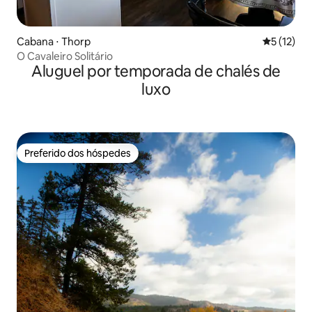
Cabana ⋅ Thorp
5 de uma a
5 (12)
O Cavaleiro Solitário
Aluguel por temporada de chalés de
luxo
Preferido dos hóspedes
Preferido dos hóspedes