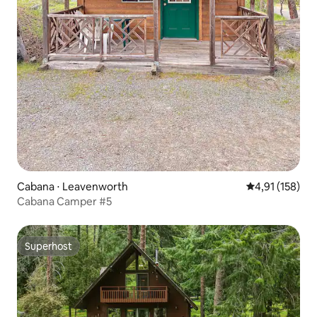
Cabana ⋅ Leavenworth
4,91 de uma av
4,91 (158)
Cabana Camper #5
Superhost
Superhost