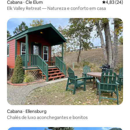
Cabana ⋅ Cle Elum
4,83 de uma a
4,83 (24)
Elk Valley Retreat — Natureza e conforto em casa
Cabana ⋅ Ellensburg
Chalés de luxo aconchegantes e bonitos