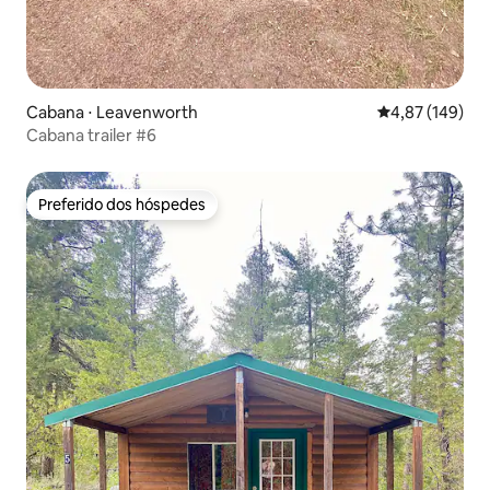
Cabana ⋅ Leavenworth
4,87 de uma av
4,87 (149)
Cabana trailer #6
Preferido dos hóspedes
Preferido dos hóspedes