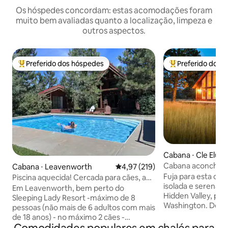
Os hóspedes concordam: estas acomodações foram
muito bem avaliadas quanto a localização, limpeza e
outros aspectos.
Preferido dos hóspedes
Preferido dos 
Entre os melhores preferidos dos hóspedes
Entre os melhore
Cabana ⋅ Cle Elum
Cabana aconchega
Cabana ⋅ Leavenworth
4,97 de uma avaliação média de 
4,97 (219)
Elum | Vistas tranq
Fuja para esta ca
Piscina aquecida! Cercada para cães, a
isolada e serena s
uma curta caminhada do café
Em Leavenworth, bem perto do
Hidden Valley, per
Sleeping Lady Resort -máximo de 8
Washington. Desf
pessoas (não mais de 6 adultos com mais
estrelados, vistas i
de 18 anos) - no máximo 2 cães -
montanha, um fog
minirresort de glamping — 3 cabanas