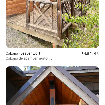
Cabana ⋅ Leavenworth
4,87 de uma av
4,87 (147)
Cabana de acampamento #2