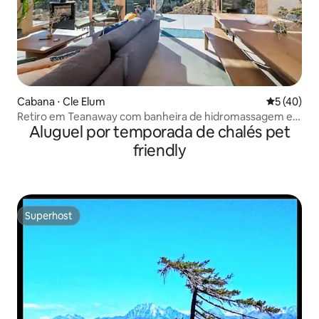
Cabana ⋅ Cle Elum
5 de uma a
5 (40)
Retiro em Teanaway com banheira de hidromassagem e
Aluguel por temporada de chalés pet
vista para o rio
friendly
Superhost
Superhost