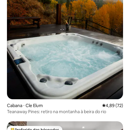
Cabana ⋅ Cle Elum
4,89 de uma a
4,89 (72)
Teanaway Pines: retiro na montanha à beira do rio