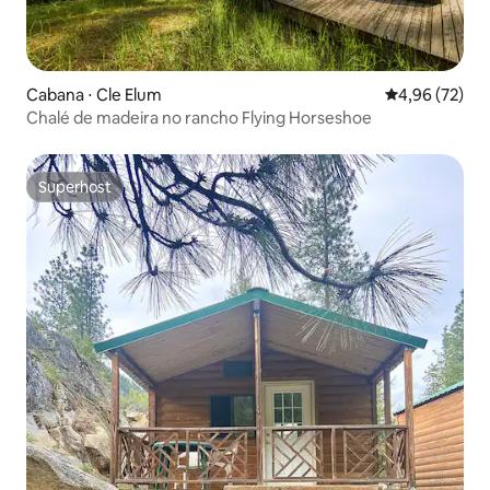
Cabana ⋅ Cle Elum
4,96 de uma a
4,96 (72)
Chalé de madeira no rancho Flying Horseshoe
Superhost
Superhost