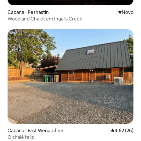
Cabana ⋅ Peshastin
Novo lugar
Novo
Woodland Chalet em Ingalls Creek
Cabana ⋅ East Wenatchee
4,62 de uma a
4,62 (26)
O chalé feliz