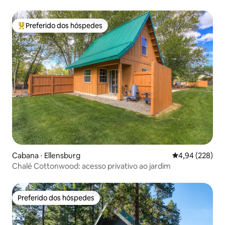
Preferido dos hóspedes
Entre os melhores preferidos dos hóspedes
Cabana ⋅ Ellensburg
4,94 de uma ava
4,94 (228)
Chalé Cottonwood: acesso privativo ao jardim
Preferido dos hóspedes
Preferido dos hóspedes