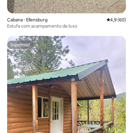
Cabana ⋅ Ellensburg
4,9 de uma a
4,9 (60)
Estufa com acampamento de luxo
Superhost
Superhost