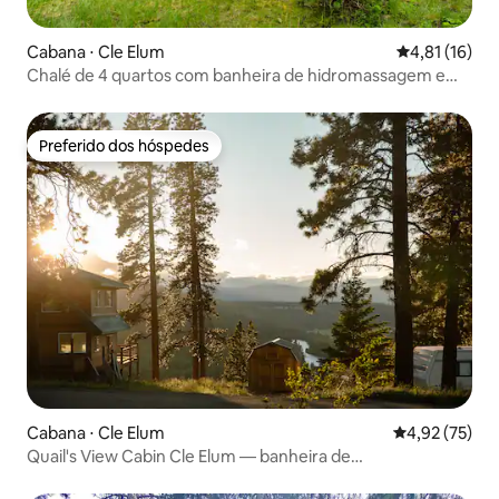
Cabana ⋅ Cle Elum
4,81 de uma a
4,81 (16)
Chalé de 4 quartos com banheira de hidromassagem e
vista para o campo de golfe
Preferido dos hóspedes
Preferido dos hóspedes
Cabana ⋅ Cle Elum
4,92 de uma a
4,92 (75)
Quail's View Cabin Cle Elum — banheira de
hidromassagem, vista para o rio