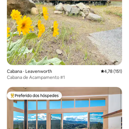
Cabana ⋅ Leavenworth
4,78 de uma av
4,78 (151)
Cabana de Acampamento #1
Preferido dos hóspedes
Entre os melhores preferidos dos hóspedes