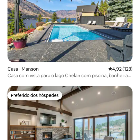
Casa ⋅ Manson
4,92 de uma av
4,92 (123)
Casa com vista para o lago Chelan com piscina, banheira
de hidromassagem e quintal!
Preferido dos hóspedes
Preferido dos hóspedes