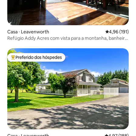
Casa ⋅ Leavenworth
4,96 de uma av
4,96 (191)
Refúgio Addy Acres com vista para a montanha, banheira
de hidromassagem, trilhas
Preferido dos hóspedes
Entre os melhores preferidos dos hóspedes
Casa ⋅ Leavenworth
4,97 de uma av
4,97 (188)