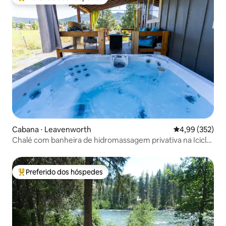
Entre os melhores preferidos dos hóspedes
Cabana ⋅ Leavenworth
4,99 de uma av
4,99 (352)
Chalé com banheira de hidromassagem privativa na Icicle
Road, perto da cidade
Preferido dos hóspedes
Entre os melhores preferidos dos hóspedes