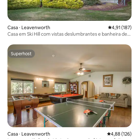
Casa ⋅ Leavenworth
4,91 de uma av
4,91 (187)
Casa em Ski Hill com vistas deslumbrantes e banheira de
hidromassagem!
Superhost
Superhost
Casa ⋅ Leavenworth
4,88 de uma av
4,88 (126)