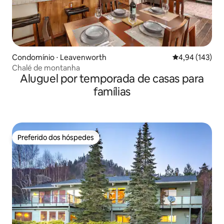
Condomínio ⋅ Leavenworth
4,94 de uma av
4,94 (143)
Chalé de montanha
Aluguel por temporada de casas para
famílias
Preferido dos hóspedes
Preferido dos hóspedes