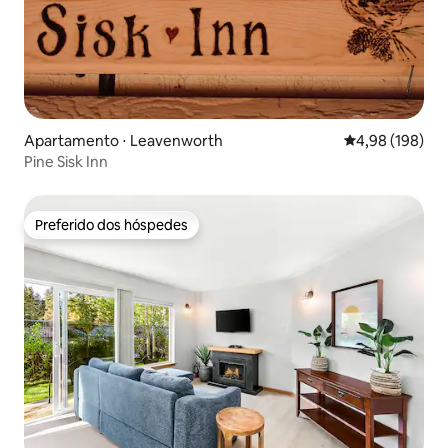
Apartamento ⋅ Leavenworth
4,98 de uma av
4,98 (198)
Pine Sisk Inn
Preferido dos hóspedes
Preferido dos hóspedes