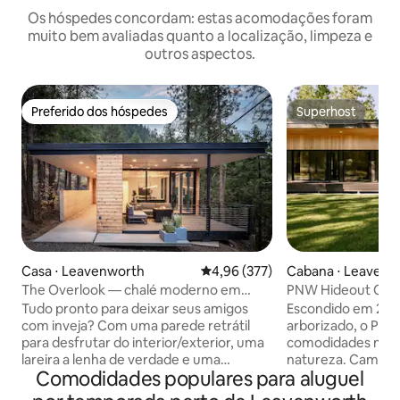
Os hóspedes concordam: estas acomodações foram
muito bem avaliadas quanto a localização, limpeza e
outros aspectos.
Preferido dos hóspedes
Superhost
Preferido dos hóspedes
Superhost
Casa ⋅ Leavenworth
4,96 de uma avaliação média de 
4,96 (377)
Cabana ⋅ Leavenw
The Overlook — chalé moderno em
PNW Hideout Cab
Leavenworth
na floresta!
Tudo pronto para deixar seus amigos
Escondido em 2,5 
com inveja? Com uma parede retrátil
arborizado, o PN
para desfrutar do interior/exterior, uma
comodidades mod
lareira a lenha de verdade e uma
natureza. Caminhe
Comodidades populares para aluguel
banheira de hidromassagem com vistas
rio, dirija 15 minut
incríveis do rio, esta moderna casa no
Wenatchee ou des