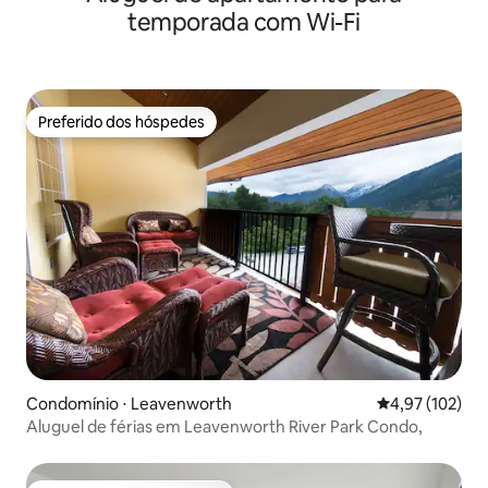
temporada com Wi-Fi
Preferido dos hóspedes
Preferido dos hóspedes
Condomínio ⋅ Leavenworth
4,97 de uma av
4,97 (102)
Aluguel de férias em Leavenworth River Park Condo,