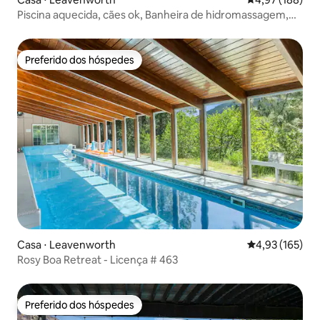
Piscina aquecida, cães ok, Banheira de hidromassagem,
lago, 2,2 km até a cidade.
Preferido dos hóspedes
Preferido dos hóspedes
Casa ⋅ Leavenworth
4,93 de uma av
4,93 (165)
Rosy Boa Retreat - Licença # 463
Preferido dos hóspedes
Preferido dos hóspedes