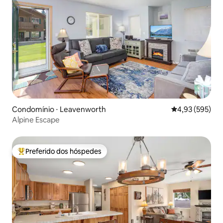
Condomínio ⋅ Leavenworth
4,93 de uma av
4,93 (595)
Alpine Escape
Preferido dos hóspedes
Entre os melhores preferidos dos hóspedes