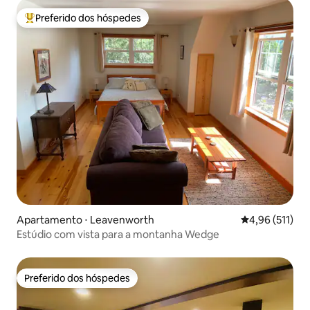
Preferido dos hóspedes
Entre os melhores preferidos dos hóspedes
Apartamento ⋅ Leavenworth
4,96 de uma av
4,96 (511)
Estúdio com vista para a montanha Wedge
Preferido dos hóspedes
Preferido dos hóspedes