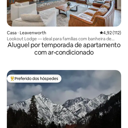
Casa ⋅ Leavenworth
4,92 de uma av
4,92 (112)
Lookout Lodge — ideal para famílias com banheira de
Aluguel por temporada de apartamento
hidromassagem + 380 m²
com ar-condicionado
Preferido dos hóspedes
Entre os melhores preferidos dos hóspedes