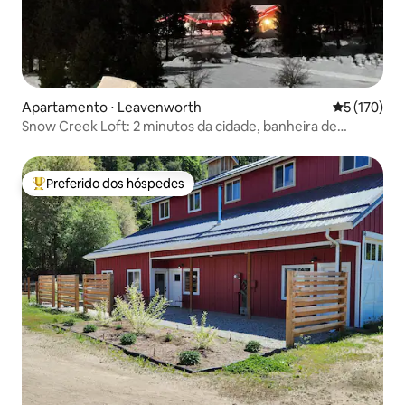
Apartamento ⋅ Leavenworth
5 de uma av
5 (170)
Snow Creek Loft: 2 minutos da cidade, banheira de
hidromassagem, VISTAS para a montanha
Preferido dos hóspedes
Entre os melhores preferidos dos hóspedes