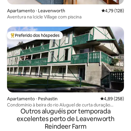
Apartamento ⋅ Leavenworth
4,79 de uma av
4,79 (128)
Aventura na Icicle Village com piscina
Preferido dos hóspedes
Entre os melhores preferidos dos hóspedes
Apartamento ⋅ Peshastin
4,89 de uma ava
4,89 (258)
Condomínio à beira do rio Aluguel de curta duração
Outros aluguéis por temporada
#00071
excelentes perto de Leavenworth
Reindeer Farm