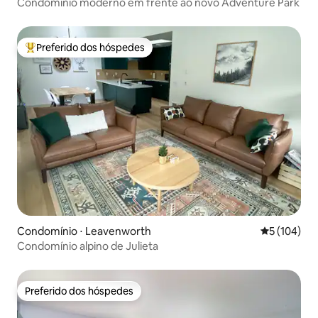
Condomínio moderno em frente ao novo Adventure Park
Preferido dos hóspedes
Entre os melhores preferidos dos hóspedes
Condomínio ⋅ Leavenworth
5 de uma av
5 (104)
Condomínio alpino de Julieta
Preferido dos hóspedes
Preferido dos hóspedes