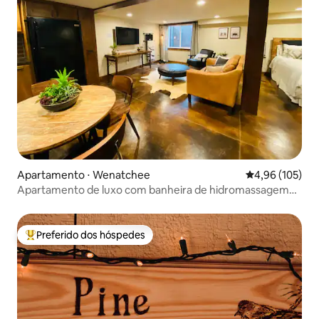
Apartamento ⋅ Wenatchee
4,96 de uma av
4,96 (105)
Apartamento de luxo com banheira de hidromassagem
privativa
Preferido dos hóspedes
Entre os melhores preferidos dos hóspedes