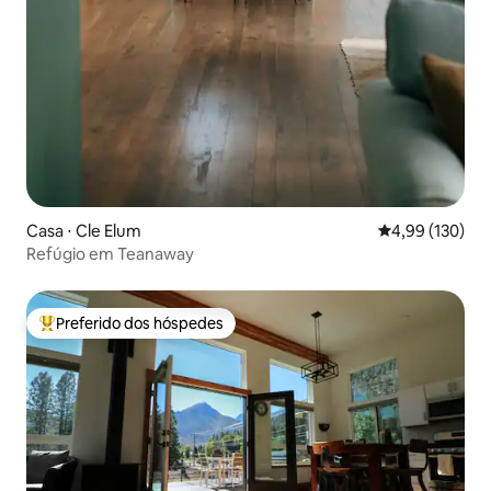
Casa ⋅ Cle Elum
4,99 de uma av
4,99 (130)
Refúgio em Teanaway
Preferido dos hóspedes
Entre os melhores preferidos dos hóspedes