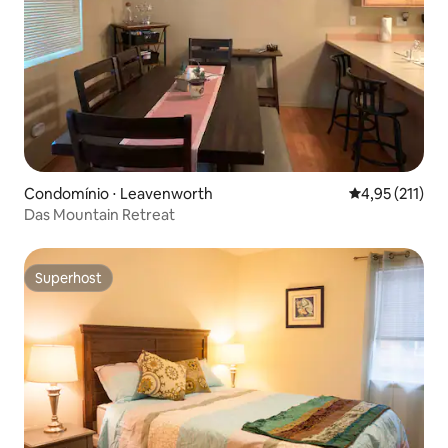
Condomínio ⋅ Leavenworth
4,95 de uma av
4,95 (211)
Das Mountain Retreat
Superhost
Superhost