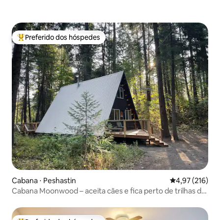
Preferido dos hóspedes
Entre os melhores preferidos dos hóspedes
Cabana ⋅ Peshastin
4,97 de uma av
4,97 (216)
Cabana Moonwood – aceita cães e fica perto de trilhas de
caminhada!