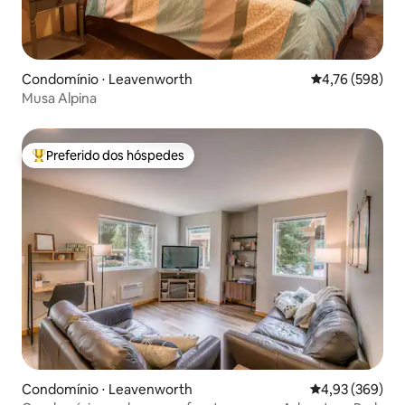
Condomínio ⋅ Leavenworth
4,76 de uma av
4,76 (598)
Musa Alpina
Preferido dos hóspedes
Entre os melhores preferidos dos hóspedes
Condomínio ⋅ Leavenworth
4,93 de uma ava
4,93 (369)