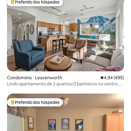
Preferido dos hóspedes
Entre os melhores preferidos dos hóspedes
Condomínio ⋅ Leavenworth
4,94 de uma av
4,94 (495)
Lindo apartamento de 2 quartos/2 banheiros no centro de
Leavenworth
Preferido dos hóspedes
Entre os melhores preferidos dos hóspedes