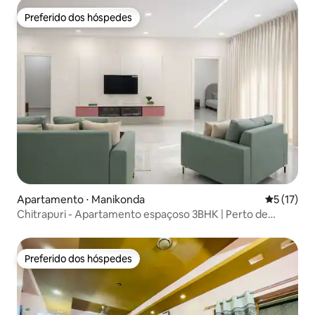
Preferido dos hóspedes
Preferido dos hóspedes
Apartamento ⋅ Manikonda
5 de uma a
5 (17)
Chitrapuri - Apartamento espaçoso 3BHK | Perto de
Gachibowli
Preferido dos hóspedes
Preferido dos hóspedes