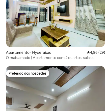
Apartamento ⋅ Hyderabad
4,86 de uma a
4,86 (29)
O mais amado | Apartamento com 2 quartos, sala e
cozinha | A apenas 3 km das principais atrações
Preferido dos hóspedes
Preferido dos hóspedes