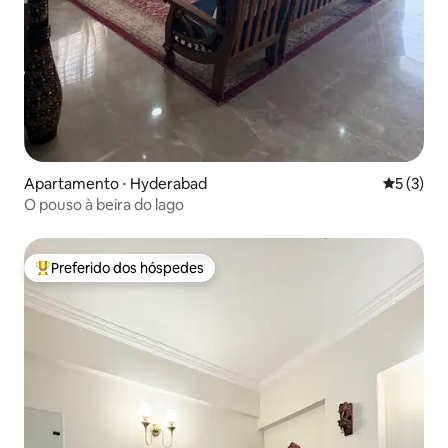
Apartamento ⋅ Hyderabad
5 de uma 
5 (3)
O pouso à beira do lago
Preferido dos hóspedes
Entre os melhores preferidos dos hóspedes