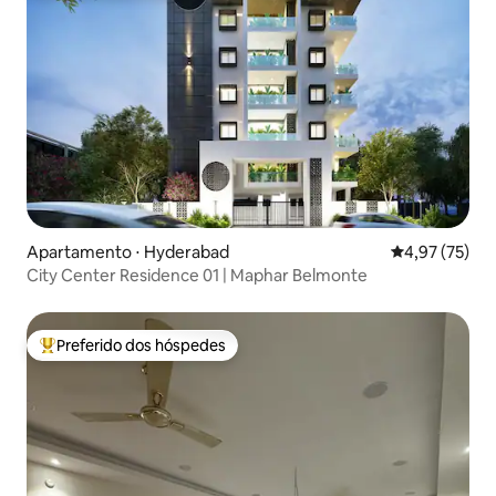
Apartamento ⋅ Hyderabad
4,97 de uma a
4,97 (75)
City Center Residence 01 | Maphar Belmonte
Preferido dos hóspedes
Entre os melhores preferidos dos hóspedes