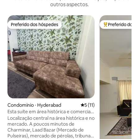
outros aspectos.
Preferido dos hóspedes
Preferido dos 
Preferido dos hóspedes
Entre os melhore
Condomínio ⋅ Hyderabad
5 de uma avaliação média de
5 (11)
Esta suíte em área histórica e comercial
não é compartilhada
Localização central na área histórica e no
mercado. A poucos minutos de
Charminar, Laad Bazar (Mercado de
Pulseiras), mercado de pérolas, tribunal