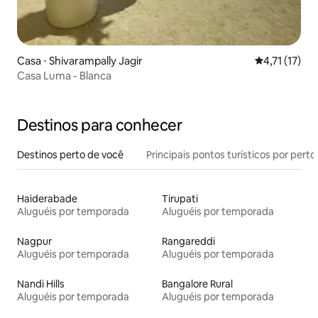
Casa ⋅ Shivarampally Jagir
4,71 de uma a
4,71 (17)
Casa Luma - Blanca
Destinos para conhecer
Destinos perto de você
Principais pontos turísticos por perto
Haiderabade
Tirupati
Aluguéis por temporada
Aluguéis por temporada
Nagpur
Rangareddi
Aluguéis por temporada
Aluguéis por temporada
Nandi Hills
Bangalore Rural
Aluguéis por temporada
Aluguéis por temporada