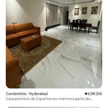
Condomínio ⋅ Hyderabad
4,98 de uma a
4,98 (54)
Casa premium de 3 quartos em mármore perto do
NMDC/CARE RAYN Oasis