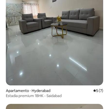
Apartamento ⋅ Hyderabad
5 de uma 
5 (7)
Estadia premium 1BHK - Saidabad