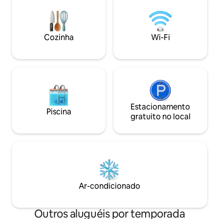
Estacionamento 🚗
SUVs podem ser es
de fora) ✈️ 30 minutos para o
Aeroporto/Hitech C
Cozinha
Wi-Fi
anfitriã mora no 
ajudar, enquanto 
de privacidade no 
Estacionamento
Piscina
gratuito no local
Ar-condicionado
Outros aluguéis por temporada