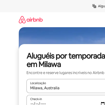
Pular
Algu
para
o
conteúdo
Aluguéis por temporada
em Milawa
Encontre e reserve lugares incríveis no Airbnb
Localização
Quando os resultados estiverem disponíveis, expl
Check-in