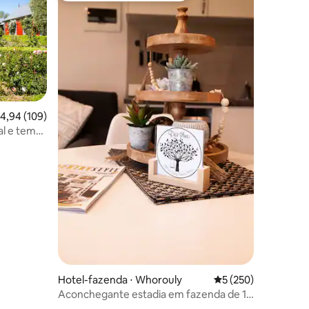
ções
,94 de uma avaliação média de 5, 109 avaliações
4,94 (109)
al e tem
Hotel-fazenda ⋅ Whorouly
5 de uma avaliação 
5 (250)
Aconchegante estadia em fazenda de 1
quarto em Whorouly!