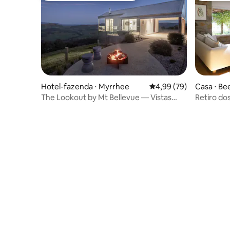
Hotel-fazenda ⋅ Myrrhee
4,99 de uma avaliação 
4,99 (79)
Casa ⋅ B
The Lookout by Mt Bellevue — Vistas
Retiro do
incríveis