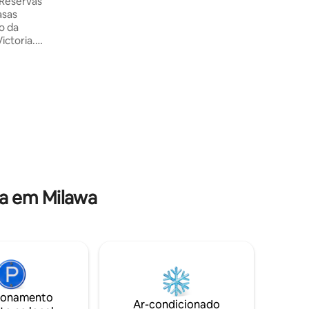
"Reservas
história local de Ned Kelly •Porta de
entrada para o Vic High Country 🚗 Escala
o da
perfeita: Sydney ↔ Melbourne
ictoria.
Canberra ↔ Tasmânia 🛏 Capacidade 4:
tem duas
1 cama queen 2 camas de solteiro
soas
as no
ilawa.
ilo
des
 este
luz
o, vistas
hor da
o
a em Milawa
ionamento
Ar-condicionado