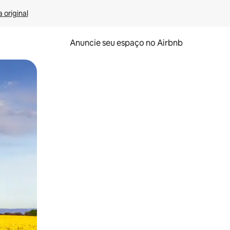
 original
Anuncie seu espaço no Airbnb
 deslizando o dedo na tela.