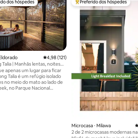
rido dos hóspedes
Preferido dos hóspedes
 melhores preferidos dos hóspedes
Entre os melhores preferidos d
Eldorado
4,98 de uma avaliação média de 5, 121 avalia
4,98 (121)
Talia | Manhãs lentas, noites
s
ue apenas um lugar para ficar
ng Talia é um refúgio isolado
es no meio do mato ao lado de
ek, no Parque Nacional
t Pilot, a 30 minutos de
h, projetado para ajudar você
 e descontrair. Mergulhe na
o ar livre, aproveite a quietude
 relaxe perto da lareira com um
abuleiro ou um livro. Acomoda
Microcasa ⋅ Milawa
4
soas. Mais adequado para casais
2 de 2 microcasas modernas na
. Devido ao ambiente natural de
vinícola de Milawa