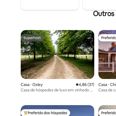
dos hóspedes, então não se preocupe
se, quando chegar aqui, houver apenas
dois.
Outros 
Superhost
Preferid
Superhost
Preferid
Casa ⋅ Oxley
4,86 de uma avaliação 
4,86 (37)
Casa ⋅ Chi
Casa de hóspedes de luxo em vinhedo e
Casa de c
vinícola em King Valley
Preferido dos hóspedes
Preferid
Entre os melhores preferidos dos hóspedes
Preferid