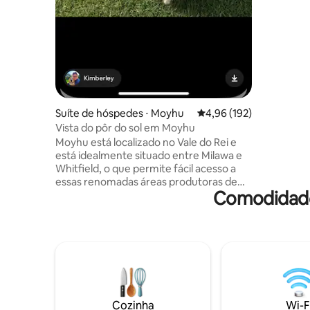
mata, riac
fogueira,
menores d
Suíte de hóspedes ⋅ Moyhu
4,96 de uma avaliação m
4,96 (192)
Vista do pôr do sol em Moyhu
Moyhu está localizado no Vale do Rei e
está idealmente situado entre Milawa e
Whitfield, o que permite fácil acesso a
essas renomadas áreas produtoras de
Comodidade
vinho. Estamos localizados a 10 minutos
de caminhada do hotel e café Moyhu e a
uma curta distância de carro de muitas
vinícolas e restaurantes da região. Faz
parte da nossa casa, mas é privado, com
seu próprio acesso e área externa
totalmente fechada. A foto da capa
mostra dois dos nossos Golden
Retrievers e um dos Golden Retrievers
Cozinha
Wi-F