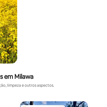
es em Milawa
o, limpeza e outros aspectos.
Casa de 