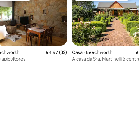
média de 5, 79 avaliações
eechworth
4,97 de uma avaliação média de 5, 32 avalia
4,97 (32)
Casa ⋅ Beechworth
4
s apicultores
A casa da Sra. Martinelli é centr
belos jardins