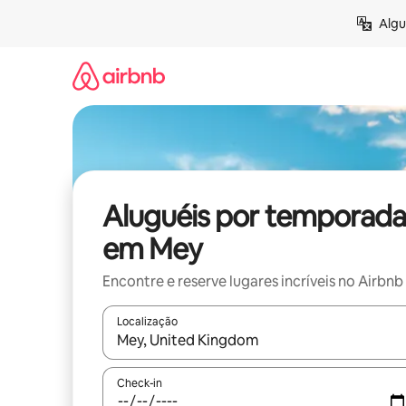
Pular
Algu
para
o
conteúdo
Aluguéis por temporada
em Mey
Encontre e reserve lugares incríveis no Airbnb
Localização
Quando os resultados estiverem disponíveis, expl
Check-in