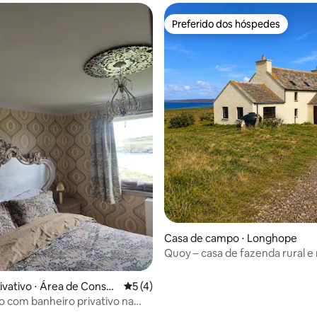
Preferido dos hóspedes
Preferido dos hóspedes
 média de 5, 5 avaliações
Casa de campo ⋅ Longhope
Quoy – casa de fazenda rural e
com vista para o mar
ivativo ⋅ Área de Consel
5 de uma avaliação média de 5, 4 avalia
5 (4)
hland
 com banheiro privativo na
te com vista.