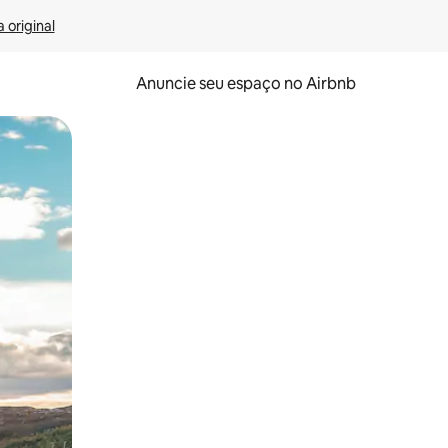
 original
Anuncie seu espaço no Airbnb
 deslizando o dedo na tela.