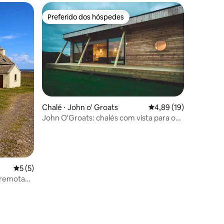
Preferido dos hóspedes
Preferido dos hóspedes
Chalé ⋅ John o' Groats
4,89 de uma avaliação
4,89 (19)
John O'Groats: chalés com vista para o
mar
5 de uma avaliação média de 5, 5 avaliações
5 (5)
 remota
ções