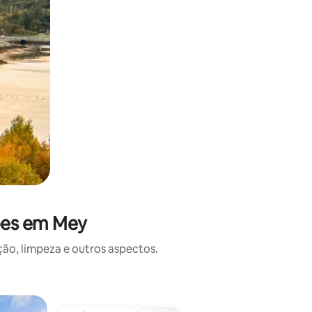
ões em Mey
o, limpeza e outros aspectos.
Bangalô ⋅