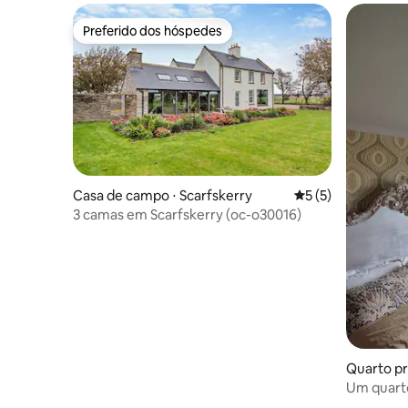
Preferido dos hóspedes
Preferido dos hóspedes
Casa de campo ⋅ Scarfskerry
5 de uma avaliação
5 (5)
3 camas em Scarfskerry (oc-o30016)
Quarto pr
ho de Hig
Um quarto
Costa Nor