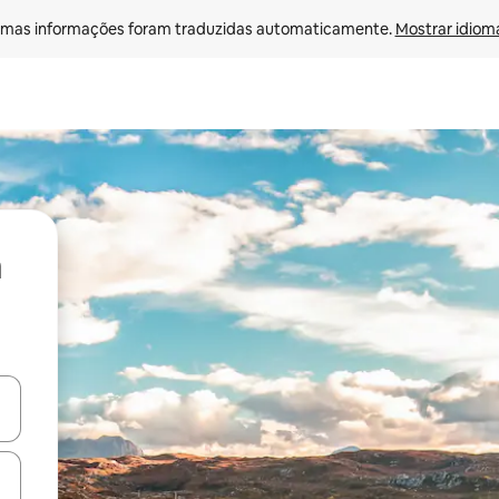
mas informações foram traduzidas automaticamente. 
Mostrar idioma
ore-os usando as seta para cima e para baixo do teclado ou tocando e