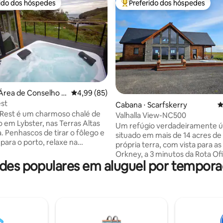
rido dos hóspedes
Preferido dos hóspedes
 melhores preferidos dos hóspedes
Entre os melhores preferidos d
édia de 5, 220 avaliações
Área de Conselho d
4,99 de uma avaliação média de 5, 85 avalia
4,99 (85)
d
est
Cabana ⋅ Scarfskerry
4
 Rest é um charmoso chalé de
Valhalla View-NC500
 em Lybster, nas Terras Altas
Um refúgio verdadeiramente ú
. Penhascos de tirar o fôlego e
situado em mais de 14 acres de
para o porto, relaxe na
própria terra, com vista para as 
 de hidromassagem no deck
Orkney, a 3 minutos da Rota Ofi
 Este refúgio isolado serve
es populares em aluguel por tempor
NC500. Com características c
base perfeita para explorar a
própria banheira de hidromas
nte região de Caithness ou
6 pessoas, 2 banheiros, cozin
 parada ao longo da famosa
e espaçosa sala de jantar, e 3 q
h Coast 500. Administrado por
duplos mais um quarto de hós
ia local, o Fishers Rest também
extra com um sofá-cama. Rela
venientemente situado na John
toda a família nesta acomodaç