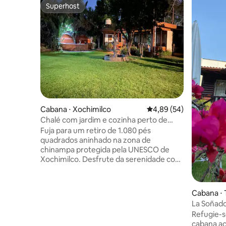
Superhost
Superhost
Cabana ⋅ Xochimilco
4,89 de uma avaliação 
4,89 (54)
Chalé com jardim e cozinha perto de
chinampas
Fuja para um retiro de 1.080 pés
quadrados aninhado na zona de
chinampa protegida pela UNESCO de
Xochimilco. Desfrute da serenidade com
um jardim privado de 400 m²,
estacionamento gratuito interno e
acesso opcional ao lago. No interior,
Cabana ⋅ 
estacionamento gratuito, roupas de
La Soñado
cama macias, ventilador, chá de cortesia,
natureza 
Refugie-s
Wi-Fi de alta velocidade, etc., esperam
cabana ac