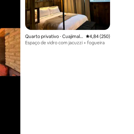
Quarto privativo ⋅ Cuajimalp
4,84 de uma avaliação m
4,84 (250)
a
Espaço de vidro com jacuzzi + fogueira