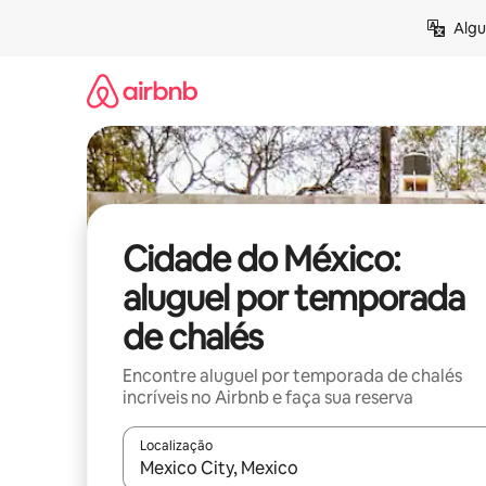
Pular
Algu
para
o
conteúdo
Cidade do México:
aluguel por temporada
de chalés
Encontre aluguel por temporada de chalés
incríveis no Airbnb e faça sua reserva
Localização
Quando os resultados estiverem disponíveis, expl