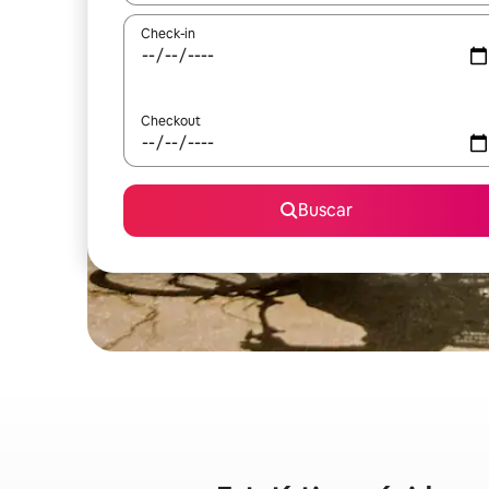
Check-in
Checkout
Buscar