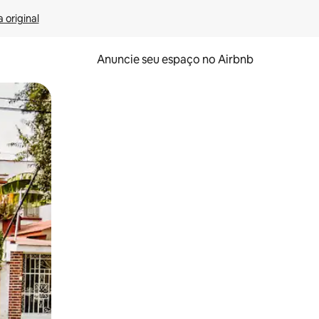
 original
Anuncie seu espaço no Airbnb
 deslizando o dedo na tela.