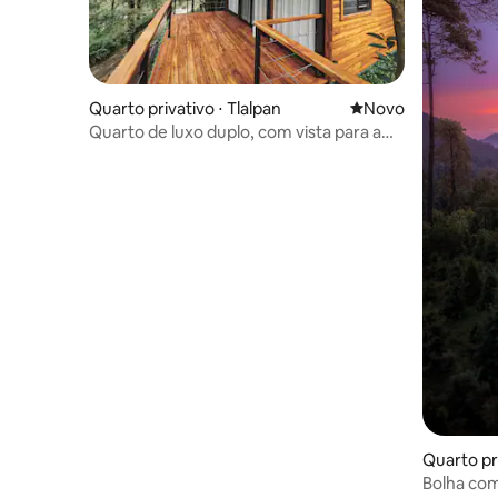
Quarto privativo ⋅ Tlalpan
Novo lugar para fic
Novo
Quarto de luxo duplo, com vista para a
cidade
Quarto pri
Bolha com 