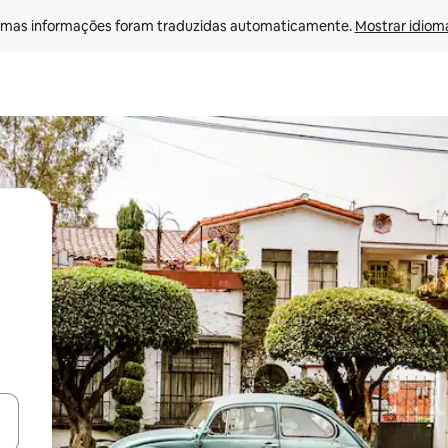
mas informações foram traduzidas automaticamente. 
Mostrar idioma
ore-os usando as seta para cima e para baixo do teclado ou tocando e