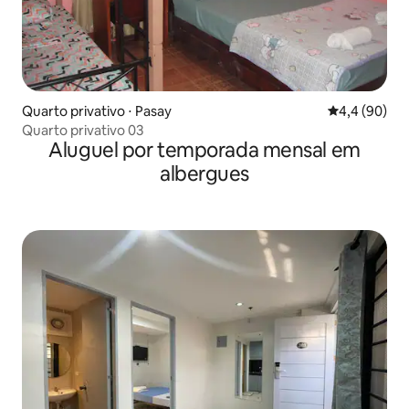
Quarto privativo ⋅ Pasay
4,4 de uma a
4,4 (90)
Quarto privativo 03
Aluguel por temporada mensal em
albergues