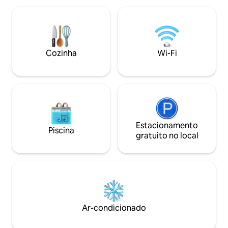
minutos SM Aura - 2,6 km/ 10 minutos
elegante, moderno
Shangri-La Hotel BGC - 1,3 km/ 5
Oferecemos quart
minutos Powerplant Mall - 1,7 km/ 5
climatizados, com
minutos Glorietta Mall - 2,8 km/ 10
com Netflix, chuv
minutos Ponto de ônibus Guadalupe -
de cama limpas.
Cozinha
Wi-Fi
1,4 km/9 minutos
Estacionamento
Piscina
gratuito no local
Ar-condicionado