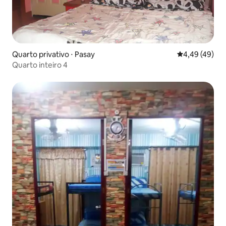
Quarto privativo ⋅ Pasay
4,49 de uma a
4,49 (49)
Quarto inteiro 4