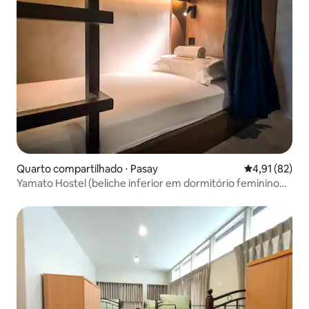
Quarto compartilhado ⋅ Pasay
4,91 de uma a
4,91 (82)
Yamato Hostel (beliche inferior em dormitório feminino
de 4 camas)