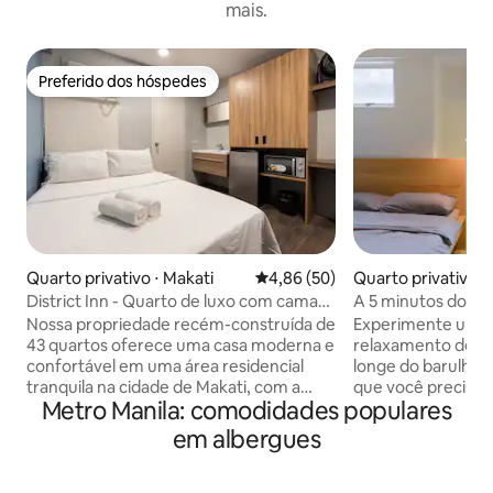
mais.
Preferido dos hóspedes
Preferido dos hóspedes
Quarto privativo ⋅ Makati
4,86 de uma avaliação média de
4,86 (50)
Quarto privativo ⋅
District Inn - Quarto de luxo com cama
A 5 minutos do U
de casal 5
quarto para 2 pes
Nossa propriedade recém-construída de
Experimente uma 
43 quartos oferece uma casa moderna e
relaxamento dent
confortável em uma área residencial
longe do barulho 
tranquila na cidade de Makati, com a
que você precisa 
Metro Manila: comodidades populares
movimentada Bonifacio Global City a
está lá com você.
apenas 10 minutos a pé. Wi-Fi 50 Mbps
conforto em noss
em albergues
via linha dedicada alugada. Distância: St
mobiliados e uma 
Luke 's Medical Center - 900 metros/ 5
desfrutar e recarre
minutos Bonifacio High Street - 1,6 km/ 7
quarto está decor