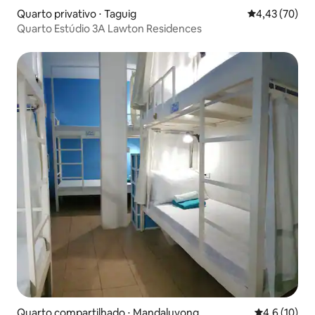
Quarto privativo ⋅ Taguig
4,43 de uma a
4,43 (70)
Quarto Estúdio 3A Lawton Residences
Quarto compartilhado ⋅ Mandaluyong
4,6 de uma a
4,6 (10)