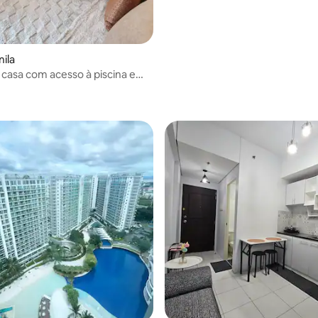
 média de 5, 3 avaliações
nila
 casa com acesso à piscina e