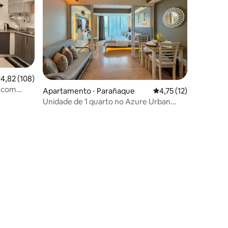
,82 de uma avaliação média de 5, 108 avaliações
4,82 (108)
r com
ções
Apartamento ⋅ Parañaque
4,75 de uma avaliação
4,75 (12)
Unidade de 1 quarto no Azure Urban
Resort Parañaque