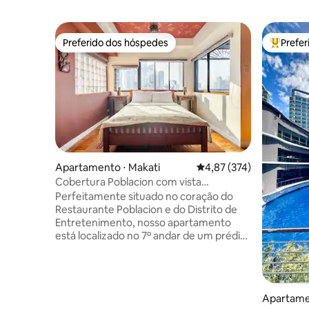
Preferido dos hóspedes
Prefe
Preferido dos hóspedes
Entre os
Apartamento ⋅ Makati
4,87 de uma avaliação m
4,87 (374)
Cobertura Poblacion com vista
deslumbrante e design Netflix
Perfeitamente situado no coração do
Restaurante Poblacion e do Distrito de
Entretenimento, nosso apartamento
está localizado no 7º andar de um prédio
de condomínios boutique com
segurança 24 horas. Nossa cobertura de
1 quarto/estúdio possui uma vista
incrível, interior impressionante e
Apartame
comodidades. Cafeterias, bares,