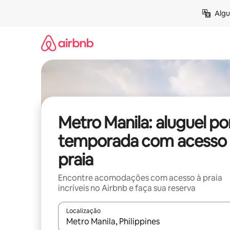
Pular
Algu
para
o
conteúdo
Metro Manila: aluguel po
temporada com acesso 
praia
Encontre acomodações com acesso à praia
incríveis no Airbnb e faça sua reserva
Localização
Quando os resultados estiverem disponíveis, expl