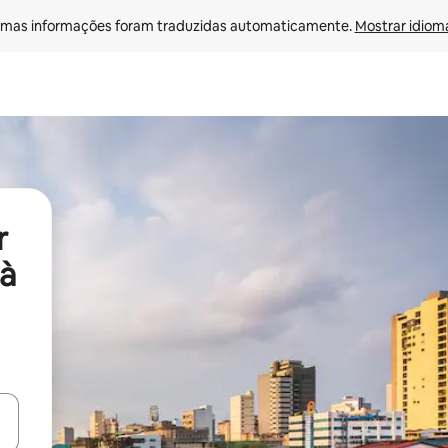
mas informações foram traduzidas automaticamente. 
Mostrar idioma
r
à
ore-os usando as seta para cima e para baixo do teclado ou tocando e