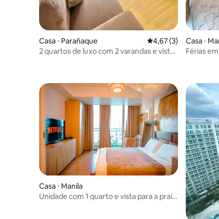
Casa ⋅ Parañaque
4,67 de uma avaliação
4,67 (3)
Casa ⋅ Ma
2 quartos de luxo com 2 varandas e vista
Férias em
para a praia
praia
Casa ⋅ Manila
Unidade com 1 quarto e vista para a praia
— Azure