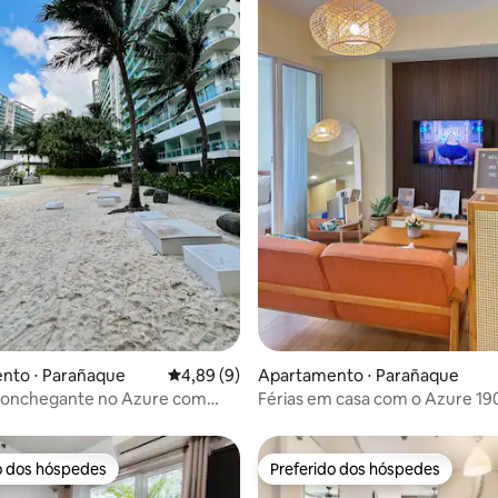
média de 5, 59 avaliações
nto ⋅ Parañaque
4,89 de uma avaliação média de 5, 9 avalia
4,89 (9)
Apartamento ⋅ Parañaque
aconchegante no Azure com
Férias em casa com o Azure 19
 Videoke
o dos hóspedes
Preferido dos hóspedes
o dos hóspedes
Preferido dos hóspedes