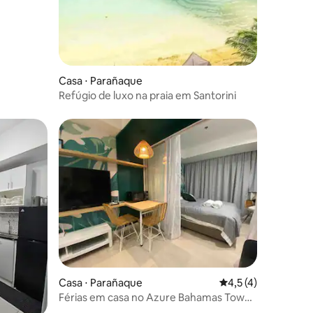
Casa ⋅ Parañaque
Refúgio de luxo na praia em Santorini
Casa ⋅ Parañaque
4,5 de uma avaliaçã
4,5 (4)
Férias em casa no Azure Bahamas Tower
1BR com Wi-Fi rápido