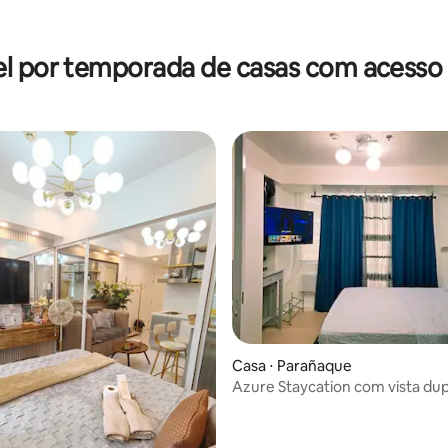
édia de 5, 157 avaliações
l por temporada de casas com acesso 
Casa ⋅ Parañaque
Azure Staycation com vista dup
piscina e para a cidade