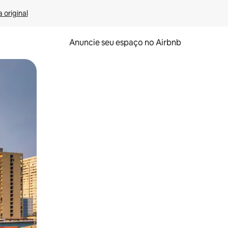
 original
Anuncie seu espaço no Airbnb
 deslizando o dedo na tela.