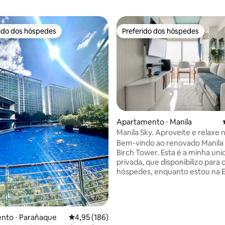
rido dos hóspedes
Preferido dos hóspedes
 melhores preferidos dos hóspedes
Preferido dos hóspedes
édia de 5, 374 avaliações
Apartamento ⋅ Manila
Manila Sky. Aproveite e relaxe 
andar.
Bem-vindo ao renovado Manila 
Birch Tower. Esta é a minha un
privada, que disponibilizo para 
hóspedes, enquanto estou na 
Relaxe e aproveite! 44º andar d
Tower com vista direta para a B
Manila. Aproveite o pôr do sol.
de paz e tranquilidade, estand
nto ⋅ Parañaque
4,95 de uma avaliação média de 5, 186 avalia
4,95 (186)
centro da cidade a uma curta di