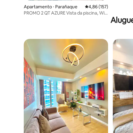
Apartamento ⋅ Parañaque
4,86 de uma avaliação m
4,86 (157)
PROMO 2 QT AZURE Vista da piscina, Wi-
Alugue
Fi, Netflix