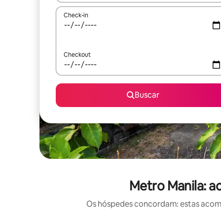
Check-in
Checkout
Buscar
Metro Manila: 
Os hóspedes concordam: estas acomod