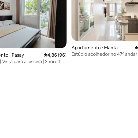
Apartamento ⋅ Manila
4
Estúdio acolhedor no 47º anda
nto ⋅ Pasay
4,86 de uma avaliação média de 5, 96 avalia
4,86 (96)
Netflix e Wi-Fi
| Vista para a piscina | Shore 1
es Moa