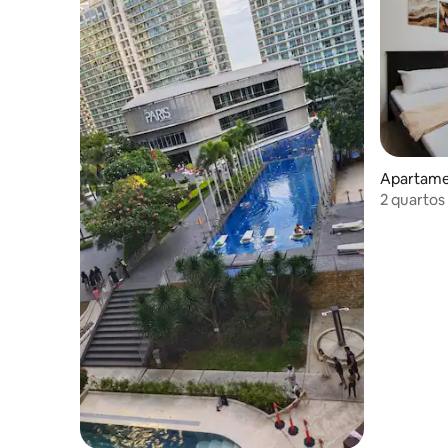
Apartame
2 quartos 
Residenc