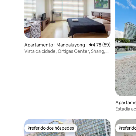
Apartamento ⋅ Mandaluyong
4,78 de uma avaliação 
4,78 (59)
Vista da cidade, Ortigas Center, Shang,
ADB
Apartame
Estadia 
Netflix e
Preferido dos hóspedes
Preferid
Preferido dos hóspedes
Preferid