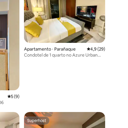
Apartamento ⋅ Parañaque
4,9 de uma avaliação
4,9 (29)
Condotel de 1 quarto no Azure Urban
Resort perto de NAIA #TRO4
ções
5 de uma avaliação média de 5, 9 avaliações
5 (9)
06
Superhost
Superhost