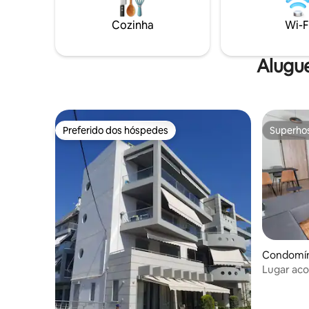
integral estará lá para atender seu
praça prin
apartamento conforme você precisar,
desfrutar
Cozinha
Wi-F
para que você possa desfrutar de uma
na aldeia
estadia confortável
fez.
Alugu
Preferido dos hóspedes
Superho
Preferido dos hóspedes
Superho
Condomíni
Lugar aco
ar-condic