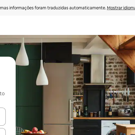
mas informações foram traduzidas automaticamente. 
Mostrar idioma
ito
ore-os usando as seta para cima e para baixo do teclado ou tocando e