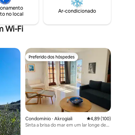
noites inesquecíveis, onde você pode
ionamento
dormir ao lado da magia do poço e do
Ar-condicionado
to no local
som curativo de suas oliveiras.
 Wi-Fi
Preferido dos hóspedes
os hóspedes
Preferido dos hóspedes
ções
Condomínio ⋅ Akrogiali
4,89 de uma avaliação 
4,89 (100)
Sinta a brisa do mar em um lar longe de
casa