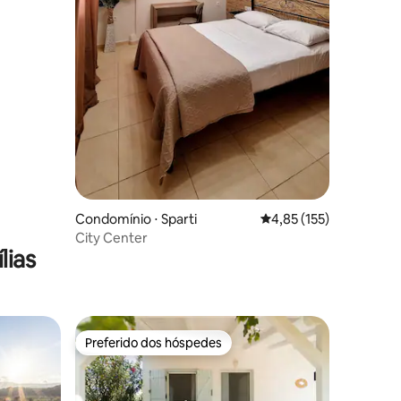
Condomínio ⋅ Sparti
4,85 de uma avaliação 
4,85 (155)
City Center
lias
Preferido dos hóspedes
Preferido dos hóspedes