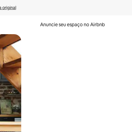
 original
Anuncie seu espaço no Airbnb
 deslizando o dedo na tela.