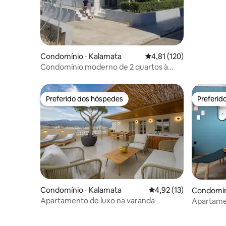
Condomínio ⋅ Kalamata
4,81 de uma avaliação m
4,81 (120)
Condomínio moderno de 2 quartos à
beira-mar
Preferido dos hóspedes
Preferid
Preferido dos hóspedes
Preferid
Condomínio ⋅ Kalamata
4,92 de uma avaliação 
4,92 (13)
Condomín
Apartamento de luxo na varanda
Apartamen
Tourmali