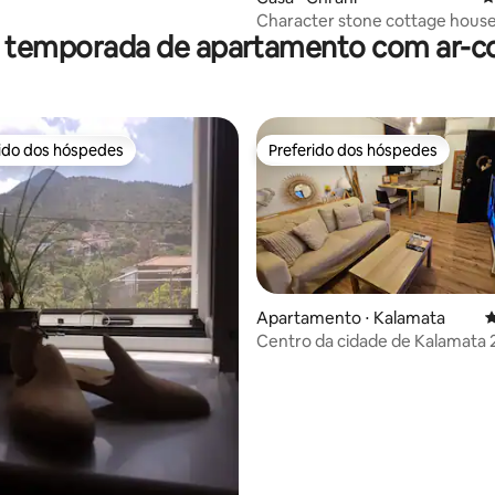
Character stone cottage hous
r temporada de apartamento com ar-c
rido dos hóspedes
Preferido dos hóspedes
 melhores preferidos dos hóspedes
Preferido dos hóspedes
Apartamento ⋅ Kalamata
4
Centro da cidade de Kalamata 
média de 5, 76 avaliações