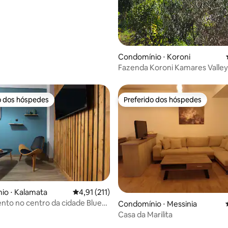
édia de 5, 120 avaliações
Condomínio ⋅ Koroni
Fazenda Koroni Kamares Valle
a olivais
o dos hóspedes
Preferido dos hóspedes
o dos hóspedes
Preferido dos hóspedes
média de 5, 13 avaliações
io ⋅ Kalamata
4,91 de uma avaliação média de 5, 211 avalia
4,91 (211)
to no centro da cidade Blue
Condomínio ⋅ Messinia
ne💎💎
Casa da Marilita