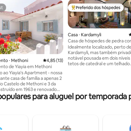
st
Preferido dos hóspedes
st
Entre os melhores preferidos d
Casa ⋅ Kardamyli
4
Casa de hóspedes de pedra c
quarto e vista para a montanha
Idealmente localizado, perto d
Kardamyli, mas também privado. 
notável pousada em dois nívei
média de 5, 51 avaliações
nto ⋅ Methoni
4,85 de uma avaliação média de 5, 13 avalia
4,85 (13)
tetos de catedral e um telhado
nto de Yiayia em Methoni
abobadado de madeira expost
 ao Yiayia's Apartment - nossa
entrada própria. Há uma área de estar
nte casa de família a apenas 2
com lareira e um sofá que acom
o Castelo de Methoni e 3 da
uma cozinha acoplada, banheir
nstruído em 1963 e renovado
espaçoso com chuveiro, área d
pulares para aluguel por temporada
 cheio de luz, brisa do mar e
refeições e uma saída para um 
mples. Perfeito para casais,
privativo com chuveiro ao ar liv
individuais, famílias ou
de estar. Lá em cima, uma cama
ores remotos. Desfrute do
com vistas espetaculares do ma
rego, uma varanda
montanhas. Um lugar único c
ra, camas confortáveis e uma
estilo próprio.
fácil até cafés, tavernas e a