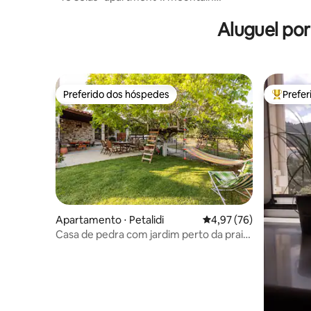
Taygetos view
Aluguel po
Preferido dos hóspedes
Prefe
Preferido dos hóspedes
Entre os
Apartamento ⋅ Petalidi
4,97 de uma avaliação 
4,97 (76)
Casa de pedra com jardim perto da praia
em Petalidi