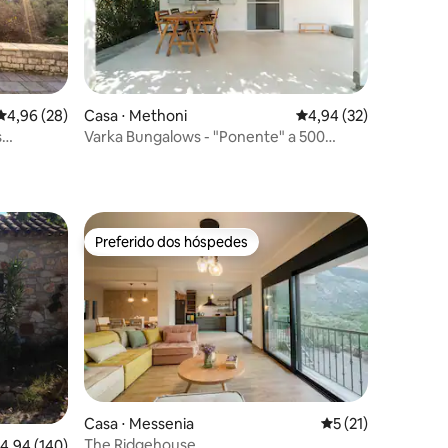
ções
4,96 de uma avaliação média de 5, 28 avaliações
4,96 (28)
Casa ⋅ Methoni
4,94 de uma avaliação
4,94 (32)
s
Varka Bungalows - "Ponente" a 500
metros da praia
Preferido dos hóspedes
os hóspedes
Preferido dos hóspedes
ções
Casa ⋅ Messenia
5 de uma avaliação
5 (21)
The Ridgehouse
,94 de uma avaliação média de 5, 140 avaliações
4,94 (140)