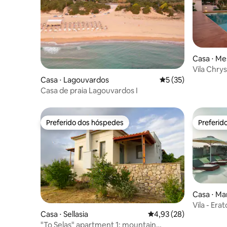
Casa ⋅ Me
Vila Chry
Casa ⋅ Lagouvardos
5 de uma avaliação 
5 (35)
Casa de praia Lagouvardos I
Preferido dos hóspedes
Preferid
Preferido dos hóspedes
Preferid
Casa ⋅ Ma
Vila - Erat
Casa ⋅ Sellasia
4,93 de uma avaliação 
4,93 (28)
"To Selas" apartment 1: mountain