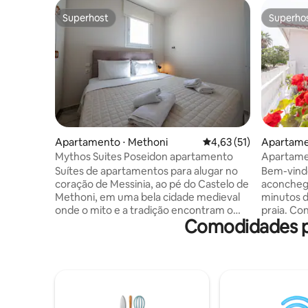
Superhost
Superho
Superhost
Superho
Apartamento ⋅ Methoni
4,63 de uma avaliação 
4,63 (51)
Apartame
Mythos Suites Poseidon apartamento
Apartame
Suítes de apartamentos para alugar no
Bem-vindo
coração de Messinia, ao pé do Castelo de
aconchega
Methoni, em uma bela cidade medieval
minutos d
onde o mito e a tradição encontram o
praia. Co
Comodidades po
relaxamento. Nosso apartamento
em 2025, é
Poseidon fica no piso superior; suíte de 2
charme si
quartos (1 cama queen size, 2 camas de
viajantes 
solteiro), TV a cabo, cozinha, sala de
trabalhad
estar, banheiro completo, ar-
charme g
condicionado, Wi-Fi e estacionamento
encantado
privativo. Nossa governanta em tempo
caminhada 