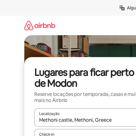
Pular
Algu
para
o
conteúdo
Lugares para ficar perto
de Modon
Reserve locações por temporada, casas e mu
mais no Airbnb
Localização
Quando os resultados estiverem disponíveis, expl
Check-in