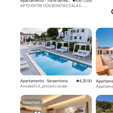
Apartamento ⋅ Torre del Ra
4,67 de uma avaliação m
4,67 (125)
m
APTO ENTRE DOS BONITAS CALAS.......
Apartamento ⋅ Serpentona
4,25 de uma avaliação
4,25 (4)
Apartame
Annabel's II, primeiro andar
Apartamen
Superhost
Superhost