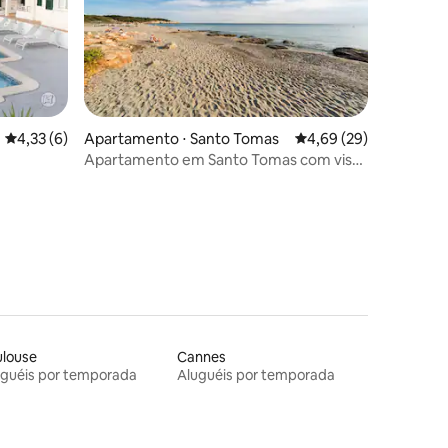
4,33 de uma avaliação média de 5, 6 avaliações
4,33 (6)
Apartamento ⋅ Santo Tomas
4,69 de uma avaliação
4,69 (29)
Apartamento em Santo Tomas com vista
para o mar 2.1
ulouse
Cannes
uguéis por temporada
Aluguéis por temporada