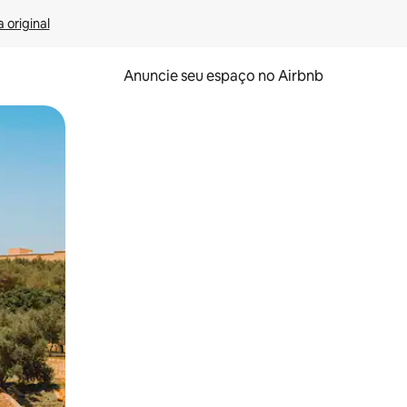
 original
Anuncie seu espaço no Airbnb
 deslizando o dedo na tela.