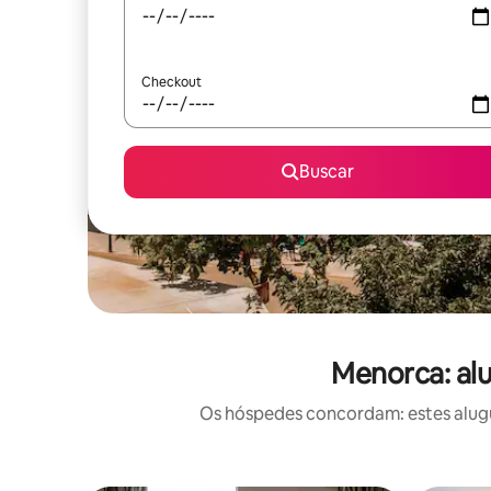
Checkout
Buscar
Menorca: alu
Os hóspedes concordam: estes alugué