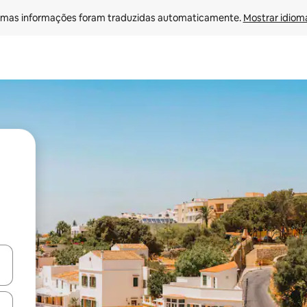
mas informações foram traduzidas automaticamente. 
Mostrar idioma
ore-os usando as seta para cima e para baixo do teclado ou tocando e