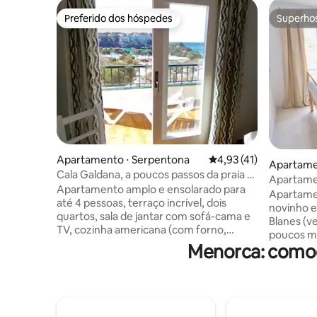
Preferido dos hóspedes
Superho
Preferido dos hóspedes
Superho
Apartamento ⋅ Serpentona
4,93 de uma avaliação 
4,93 (41)
Apartamen
Cala Galdana, a poucos passos da praia e
Menorca
Apartamen
das lojas
Apartamento amplo e ensolarado para
Blanes
Apartame
até 4 pessoas, terraço incrível, dois
novinho e
quartos, sala de jantar com sofá-cama e
Blanes (ve
TV, cozinha americana (com forno,
poucos mi
fogão, micro-ondas, cafeteira,
Menorca: comod
enseadas.
torradeira), banheiro com chuveiro; Wi-
possibilid
Fi. Sem ar-condicionado, mas com
casamento
ventiladores. Solário amplo e piscina.
totalmen
Apresentação de música nos hotéis
eletrodom
próximos até as 23h. Lavagem e
e bomba d