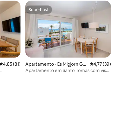
Superhost
Superhost
ções
4,85 de uma avaliação média de 5, 81 avaliações
4,85 (81)
Apartamento ⋅ Es Migjorn Gra
4,77 de uma avaliação
4,77 (39)
n
.
Apartamento em Santo Tomas com vista
para o mar 1.3