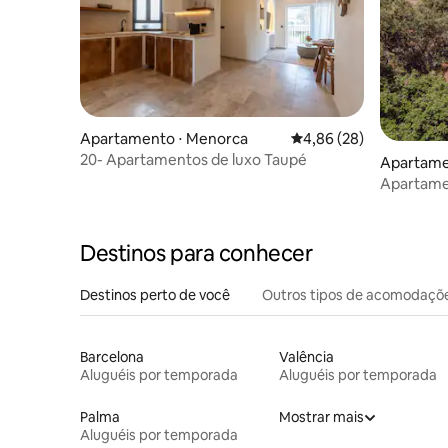
Apartamento ⋅ Menorca
4,86 de uma avaliação 
4,86 (28)
20- Apartamentos de luxo Taupé
Apartamen
Apartamen
Alcotx C
Destinos para conhecer
Destinos perto de você
Outros tipos de acomodaçõ
Barcelona
Valência
Aluguéis por temporada
Aluguéis por temporada
Palma
Mostrar mais
Aluguéis por temporada