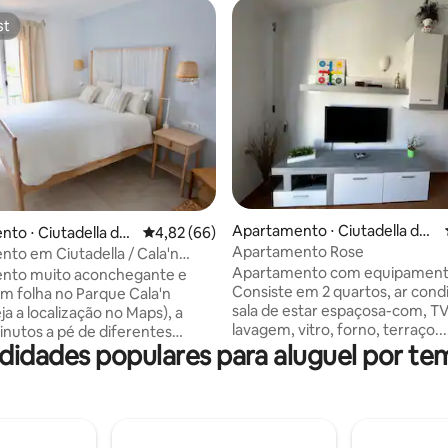
st
st
média de 5, 41 avaliações
Apartamento ⋅ Ciutadella de
to ⋅ Ciutadella de
4,82 de uma avaliação média de 5, 66 avalia
4,82 (66)
Menorca
Apartamento Rose
to em Ciutadella / Cala'n
Apartamento com equipamento
nto muito aconchegante e
Consiste em 2 quartos, ar cond
m folha no Parque Cala'n
sala de estar espaçosa-com, T
ja a localização no Maps), a
lavagem, vitro, forno, terraço...
nutos a pé de diferentes
idades populares para aluguel por tem
ventilador de quarto grande e 
 Para 2 adultos com
para beber. Do lado da piscina 
ade de 1 criança/bebê . 1 quarto
com entrada gratuita, mas voc
. Escritório de cozinha
fazer, consumo,ônibus,táxis, a
te equipado com
carro, área de lazer. Praia a 2 minutos a
ésticos. Ar condicionado a frio
pé. O imposto será aplicado à 
e calor e radiador elétrico. TV