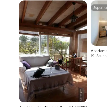
Superho
Superho
Apartame
19- Sauna