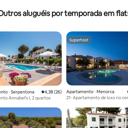
édia de 5, 125 avaliações
Outros aluguéis por temporada em flat
Superhost
Superhost
 média de 5, 4 avaliações
Apartamento ⋅ Menorca
nto ⋅ Serpentona
4,38 de uma avaliação média de 5, 26 avalia
4,38 (26)
21- Apartamento de luxo no ce
to Annabel's I, 2 quartos
cidade