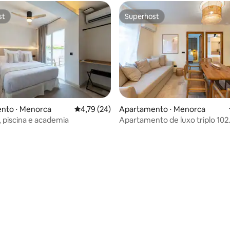
st
Superhost
st
Superhost
nto ⋅ Menorca
4,79 de uma avaliação média de 5, 24 avalia
4,79 (24)
Apartamento ⋅ Menorca
, piscina e academia
Apartamento de luxo triplo 102
Estacionamento gratuito