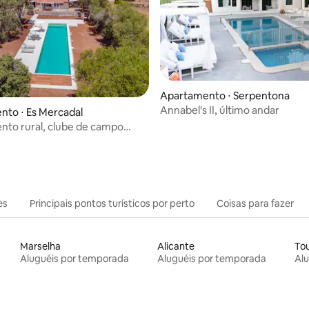
média de 5, 28 avaliações
Apartamento ⋅ Serpentona
Annabel's II, último andar
to ⋅ Es Mercadal
to rural, clube de campo
es
Principais pontos turísticos por perto
Coisas para fazer
Marselha
Alicante
To
Aluguéis por temporada
Aluguéis por temporada
Al