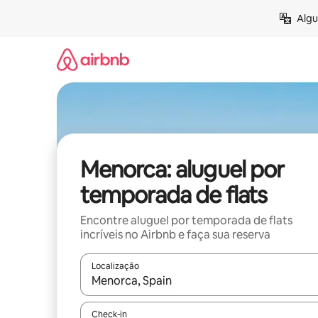
Pular
Algu
para
o
conteúdo
Menorca: aluguel por
temporada de flats
Encontre aluguel por temporada de flats
incríveis no Airbnb e faça sua reserva
Localização
Quando os resultados estiverem disponíveis, expl
Check-in