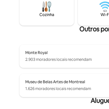
com o me
de casa” vai encantá-lo com sua vibração
distância.
calorosa e acolhedora. Há até uma vaga
para explo
de estacionamento privativa esperando
Cozinha
Wi-F
pelo seu veículo, se você trouxer um.
Outros po
Monte Royal
2.903 moradores locais recomendam
Museu de Belas Artes de Montreal
1.626 moradores locais recomendam
Alugu