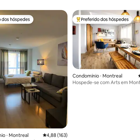
o dos hóspedes
Preferido dos hóspedes
o dos hóspedes
Entre os melhores preferidos d
Condomínio ⋅ Montreal
Hospede-se com Arts em Mont
estacionamento privativo.
édia de 5, 127 avaliações
io ⋅ Montreal
4,88 de uma avaliação média de 5, 163 avalia
4,88 (163)