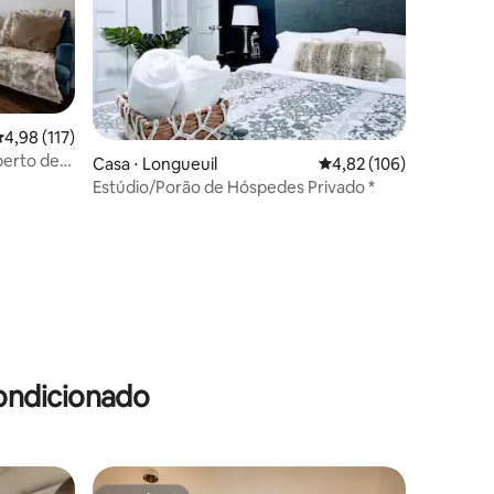
ções
,98 de uma avaliação média de 5, 117 avaliações
4,98 (117)
perto de
Casa ⋅ Longueuil
4,82 de uma avaliação 
4,82 (106)
Estúdio/Porão de Hóspedes Privado *
ondicionado