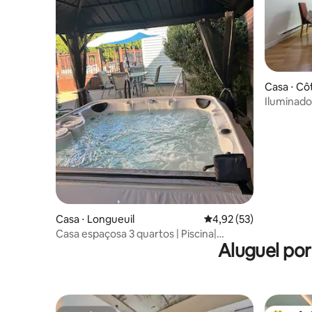
Casa ⋅ Cô
Iluminado
semi-por
Casa ⋅ Longueuil
4,92 de uma avaliação 
4,92 (53)
Casa espaçosa 3 quartos | Piscina|
Aluguel po
Jacuzzi e jardim