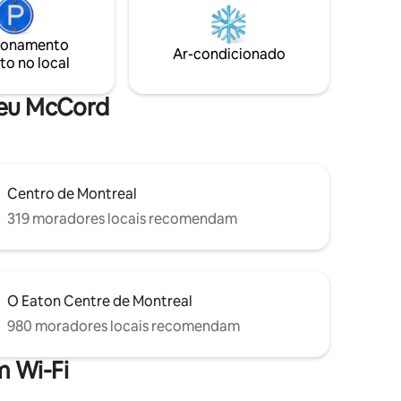
cos
lavadora, uma secadora, uma máquina
amento não
de lavar louça e uma varanda privativa.
ionamento
Ar-condicionado
to no local
seu McCord
Centro de Montreal
319 moradores locais recomendam
O Eaton Centre de Montreal
980 moradores locais recomendam
 Wi-Fi