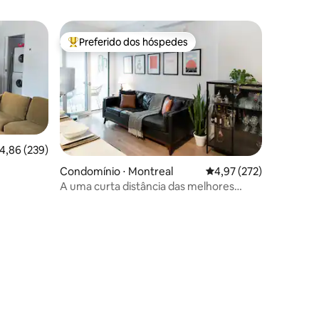
Preferido dos hóspedes
os hóspedes
Entre os melhores preferidos dos hóspedes
,86 de uma avaliação média de 5, 239 avaliações
4,86 (239)
ções
Condomínio ⋅ Montreal
4,97 de uma avaliação 
4,97 (272)
A uma curta distância das melhores
atrações!