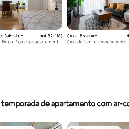
te Saint-Luc
4,82 de uma avaliação média de 5, 118 avalia
4,82 (118)
Casa ⋅ Brossard
4
, limpo, 2 quartos apartamento
Casa de família aconchegante 
ão
Montreal
média de 5, 53 avaliações
r temporada de apartamento com ar-c