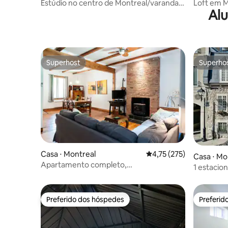
Estúdio no centro de Montreal/varanda
Loft em M
Alu
privativa
Velho
Superhost
Superho
Superhost
Superho
Casa ⋅ Montreal
4,75 de uma avaliação m
4,75 (275)
Casa ⋅ Mo
Apartamento completo,
1 estacio
estacionamento privativo e quintal
Old Port
Preferido dos hóspedes
Preferid
Preferido dos hóspedes
Preferid