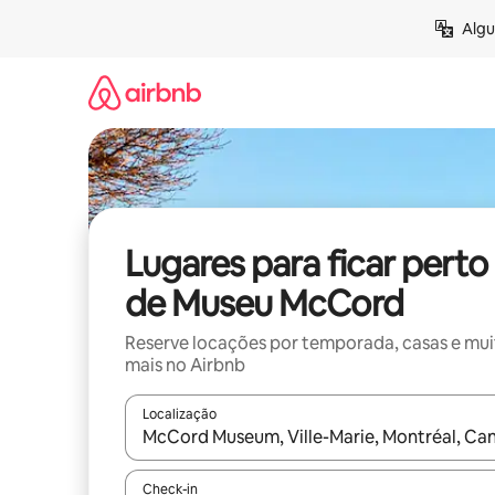
Pular
Algu
para
o
conteúdo
Lugares para ficar perto
de Museu McCord
Reserve locações por temporada, casas e mu
mais no Airbnb
Localização
Quando os resultados estiverem disponíveis, expl
Check-in