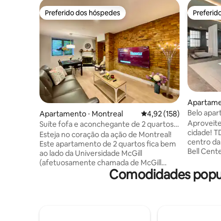
Preferido dos hóspedes
Preferid
Preferido dos hóspedes
Preferid
Apartame
Belo apar
Apartamento ⋅ Montreal
4,92 de uma avaliação m
4,92 (158)
Piscina e
Aproveite
Suíte fofa e aconchegante de 2 quartos
cidade! T
com estacionamento
Esteja no coração da ação de Montreal!
centro da
Este apartamento de 2 quartos fica bem
Bell Cent
ao lado da Universidade McGill
nosso ap
(afetuosamente chamada de McGill
totalment
Comodidades popul
Ghetto pelos moradores locais), Place
varanda pr
des arts (local de apresentações e
inclui ace
cultura) e Quartier des Festivals (terreno
skylounge
dos famosos festivais internacionais de
terraço c
verão de Montreal, como o Festival de
Estaciona
Jazz e Just for Laughs). Sua “casa longe