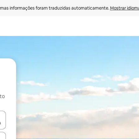
mas informações foram traduzidas automaticamente. 
Mostrar idioma
ito
ore-os usando as seta para cima e para baixo do teclado ou tocando e