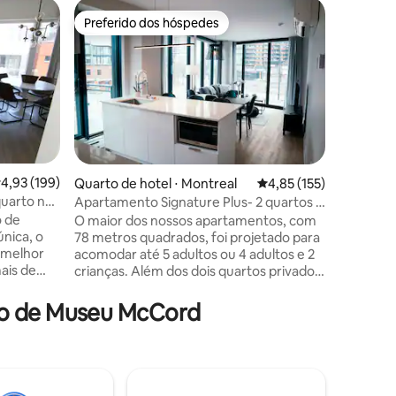
Casa ⋅ M
Preferido dos hóspedes
Superho
Preferido dos hóspedes
Superho
Apartame
deslumbr
Idealmen
centro d
melhores
e atraçõe
Place des
Mont-Roy
Royal. A 
o que o t
,93 de uma avaliação média de 5, 199 avaliações
4,93 (199)
ções
Quarto de hotel ⋅ Montreal
4,85 de uma avaliação 
4,85 (155)
desejam e
quarto no
Apartamento Signature Plus- 2 quartos e
muito se
sofá cama
o de
O maior dos nossos apartamentos, com
um apart
78 metros quadrados, foi projetado para
projetad
 melhor
acomodar até 5 adultos ou 4 adultos e 2
e conven
mais de
crianças. Além dos dois quartos privados
quadrado
e dois banheiros, um sofá cama
e 8
confortável também está disponível para
to de Museu McCord
ê vai
os hóspedes. Este apartamento é a
de
escolha favorita para uma viagem em
to. O
família. Todos os nossos apartamentos
 minutos
estão totalmente mobilados e equipados
a rua e
com uma cozinha completa, uma