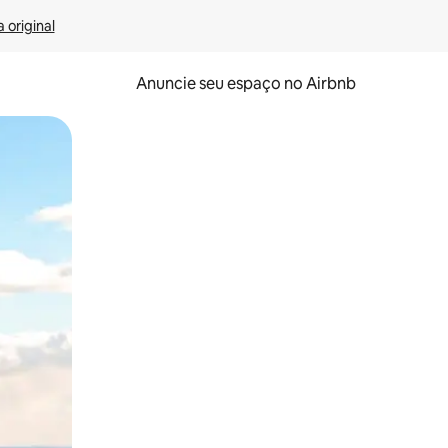
 original
Anuncie seu espaço no Airbnb
 deslizando o dedo na tela.