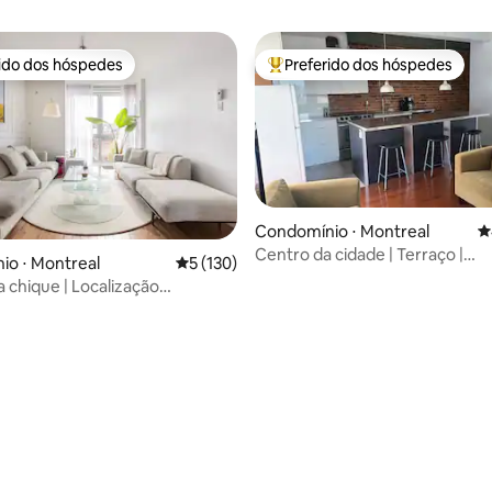
rido dos hóspedes
Preferido dos hóspedes
 melhores preferidos dos hóspedes
Entre os melhores preferidos d
Condomínio ⋅ Montreal
4
Centro da cidade | Terraço |
io ⋅ Montreal
5 de uma avaliação média de 5, 130 avalia
5 (130)
Estacionamento — por mtlFlats
 chique | Localização
da, terraço privativo
édia de 5, 101 avaliações