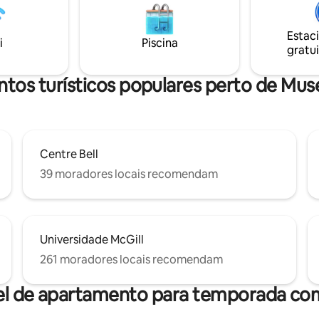
lotes de estacionamento a pou
trô a poucos minutos de
passos de distância (estacion
 Sem sair, a cidade é toda sua
incluído)
rar.
Estac
i
Piscina
gratui
ntos turísticos populares perto de Mu
Centre Bell
39 moradores locais recomendam
Universidade McGill
261 moradores locais recomendam
el de apartamento para temporada com