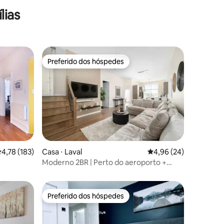
lias
Preferido dos hóspedes
Preferido dos hóspedes
,78 de uma avaliação média de 5, 183 avaliações
4,78 (183)
Casa ⋅ Laval
4,96 de uma avaliação
4,96 (24)
ções
Moderno 2BR | Perto do aeroporto +
estacionamento gratuito
Preferido dos hóspedes
os hóspedes
Preferido dos hóspedes