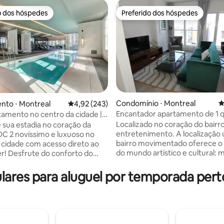
o dos hóspedes
Preferido dos hóspedes
o dos hóspedes
Preferido dos hóspedes
Condomínio ⋅ Montreal
4
nto ⋅ Montreal
4,92 de uma avaliação média de 5, 243 avalia
4,92 (243)
Encantador apartamento de 1 
tamento no centro da cidade |
édia de 5, 158 avaliações
centro de Montreal
 estacionamento gratuito
Localizado no coração do bairr
 sua estadia no coração da
entretenimento. A localização única, o
DC 2 novíssimo e luxuoso no
bairro movimentado oferece o
 cidade com acesso direto ao
do mundo artístico e cultural: 
er! Desfrute do conforto do
trinta teatros, um quilômetro 
artamento de um quarto
de cultura, 100 shows por mês 
e mobilado e equipado, com
ares para aluguel por temporada per
espaços públicos animados. Voc
ivativa própria! Sua estadia
desfrutar de uma vasta gama 
sso a sauna, piscina, academia,
oportunidades de entretenimen
, sala de jogos, lounge e
centro da cidade fica a poucos
om várias churrasqueiras.
de distância. Estacionamento n
mento subterrâneo gratuito,