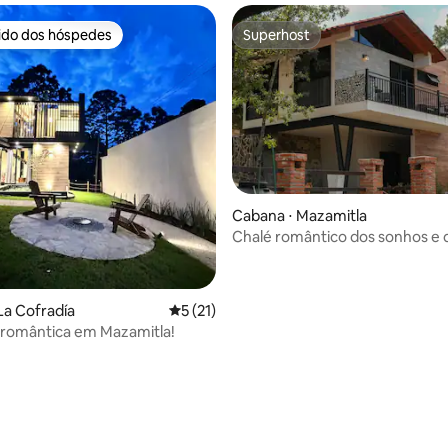
rido dos hóspedes
Superhost
 melhores preferidos dos hóspedes
Superhost
média de 5, 81 avaliações
Cabana ⋅ Mazamitla
Chalé romântico dos sonhos e 
La Cofradía
5 de uma avaliação média de 5, 21 avalia
5 (21)
 romântica em Mazamitla!