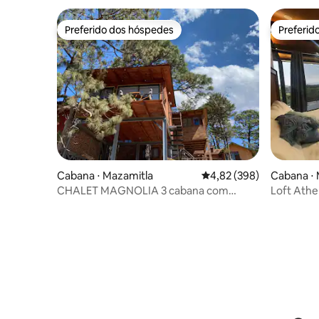
Preferido dos hóspedes
Preferid
Preferido dos hóspedes
Preferid
Cabana ⋅ Mazamitla
4,82 de uma avaliação m
4,82 (398)
Cabana ⋅ 
CHALET MAGNOLIA 3 cabana com
Loft Ath
jacuzzi em Mazamitla