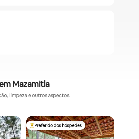
 em Mazamitla
o, limpeza e outros aspectos.
Cabana ⋅ 
Preferido dos hóspedes
Prefe
Entre os melhores preferidos dos hóspedes
Entre o
Chalé Tu
A Cabana