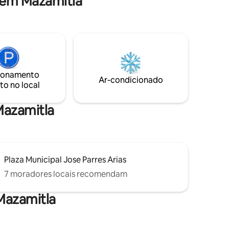
 em Mazamitla
, ar-
reira a
sofá-
as. A
a
vo
ionamento
e.
Ar-condicionado
to no local
 Mazamitla
Plaza Municipal Jose Parres Arias
7 moradores locais recomendam
Mazamitla