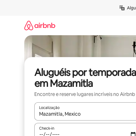
Pular
Algu
para
o
conteúdo
Aluguéis por temporada
em Mazamitla
Encontre e reserve lugares incríveis no Airbnb
Localização
Quando os resultados estiverem disponíveis, expl
Check-in