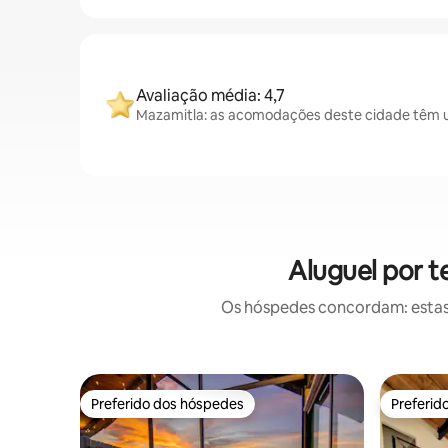
Avaliação média: 4,7
Mazamitla: as acomodações deste cidade têm um
Aluguel por 
Os hóspedes concordam: estas
Preferido dos hóspedes
Preferid
Preferido dos hóspedes
Preferid