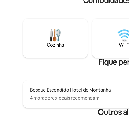
Comodidades 
espaço co
vistas esp
Possui to
água quen
equipada, lar
grupos de
reserve ne
airbnb.co
Cozinha
Wi-F
Fique per
Bosque Escondido Hotel de Montanha
4 moradores locais recomendam
Outros a