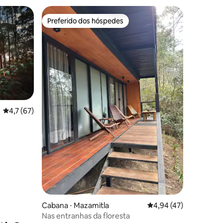
Preferido dos hóspedes
Preferido dos hóspedes
4,7 de uma avaliação média de 5, 67 avaliações
4,7 (67)
ções
Cabana ⋅ Mazamitla
4,94 de uma avaliação
4,94 (47)
Nas entranhas da floresta