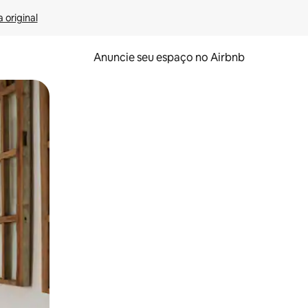
 original
Anuncie seu espaço no Airbnb
 deslizando o dedo na tela.