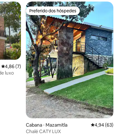
Preferido dos hóspedes
Preferido dos hóspedes
4,86 de uma avaliação média de 5, 7 avaliações
4,86 (7)
de luxo
ções
Cabana ⋅ Mazamitla
4,94 de uma avaliação
4,94 (63)
Chalé CATY LUX