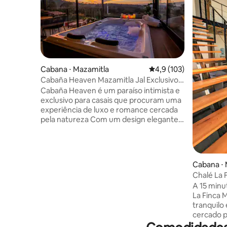
Cabana ⋅ Mazamitla
4,9 de uma avaliação m
4,9 (103)
Cabaña Heaven Mazamitla Jal Exclusivo
para adultos
Cabaña Heaven é um paraíso intimista e
exclusivo para casais que procuram uma
experiência de luxo e romance cercada
pela natureza Com um design elegante e
aconchegante, a cabana tem vistas
espetaculares, um quarto com uma
cama king size, um banheiro de luxo no
último andar e um lavabo no piso térreo,
Cabana ⋅ 
Smart TV, Internet, jacuzzi panorâmica,
Chalé La 
cozinha totalmente equipada e terraço
floresta
A 15 minu
com churrasqueira Cabaña Heaven
La Finca 
oferece tudo o que você precisa, mesmo
tranquilo 
para estadias longas, você realmente se
cercado por
sentirá em casa
tetos alt