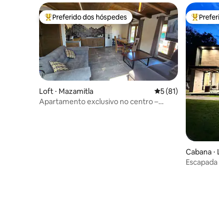
Preferido dos hóspedes
Prefe
Entre os melhores preferidos dos hóspedes
Entre os
Loft ⋅ Mazamitla
5 de uma avaliação 
5 (81)
Apartamento exclusivo no centro –
Jarca Loft –
Cabana ⋅ 
Escapada