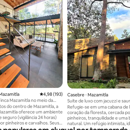
édia de 5, 103 avaliações
Mazamitla
4,98 de uma avaliação média de 5, 193 avalia
4,98 (193)
Casebre ⋅ Mazamitla
Finca Mazamitla no meio da
Suíte de luxo com jacuzzi e sau
privativa
tos do centro de Mazamitla, a
Refugie-se em uma cabana de 
Mazamitla oferece um ambiente
coração da floresta, cercada p
e seguro (vigilância 24 horas)
pinheiros, tranquilidade e uma b
 pinheiros e carvalhos. Seus
natural. Um refúgio intimista, i
os e janelas amplas inundam o
casais em busca de privacidade