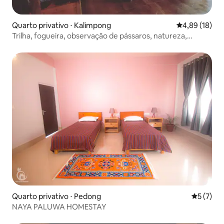
Quarto privativo ⋅ Kalimpong
4,89 de uma a
4,89 (18)
Trilha, fogueira, observação de pássaros, natureza,
abrigo, você.
Quarto privativo ⋅ Pedong
5 de uma 
5 (7)
NAYA PALUWA HOMESTAY