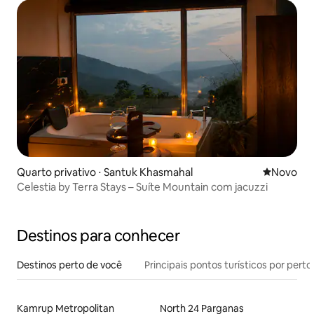
Quarto privativo ⋅ Santuk Khasmahal
Novo lugar
Novo
Celestia by Terra Stays – Suíte Mountain com jacuzzi
Destinos para conhecer
Destinos perto de você
Principais pontos turísticos por perto
Kamrup Metropolitan
North 24 Parganas