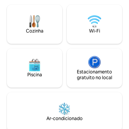
estadias de 2 noites. Distâncias: - A 2
hidromassagem qu
minutos do supermercado. - A 2,5 km de
para o riacho de 
La Vega de Pupuya. - A 4 km de
recintos têm uma 
Matanzas. - A 24 km de Puertecillo. (40
dominar o setor d
min) - A metros da Arena Pupuya Padel.
mar ao longe. Alé
Em dias de CHUVA, é necessário o uso
estacionar seu veí
Cozinha
Wi-Fi
de 4x4.
cabana.
Estacionamento
Piscina
gratuito no local
Ar-condicionado