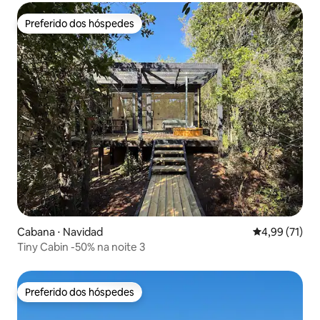
Preferido dos hóspedes
Preferido dos hóspedes
Cabana ⋅ Navidad
4,99 de uma a
4,99 (71)
Tiny Cabin -50% na noite 3
Preferido dos hóspedes
Preferido dos hóspedes