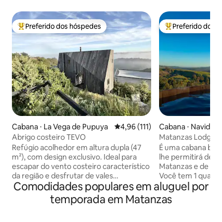
Preferido dos hóspedes
Preferido dos 
Entre os melhores preferidos dos hóspedes
Entre os melhore
Cabana ⋅ La Vega de Pupuya
4,96 de uma avaliação média de 
4,96 (111)
Cabana ⋅ Navidad
Abrigo costeiro TEVO
Matanzas Lodge, 
hidromassagem.
Refúgio acolhedor em altura dupla (47
É uma cabana boni
m²), com design exclusivo. Ideal para
lhe permitirá desfr
escapar do vento costeiro característico
Matanzas e de tod
da região e desfrutar de vales
Você tem 1 quarto 
Comodidades populares em aluguel por
temperados, riachos e natureza virgem.
banheiro e cozinha
A poucos passos da praia, restaurantes e
de estar que se c
temporada em Matanzas
supermercados. Serviço de BANHEIRA
com um belo terr
DE HIDROMASSAGEM $ 38.500 para
desfrutar de uma 