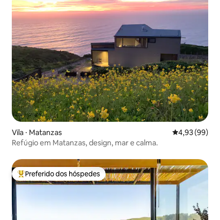
Vila ⋅ Matanzas
4,93 de uma a
4,93 (99)
Refúgio em Matanzas, design, mar e calma.
Preferido dos hóspedes
Entre os melhores preferidos dos hóspedes