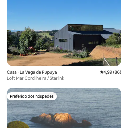
Casa ⋅ La Vega de Pupuya
4,99 de uma av
4,99 (86)
Loft Mar Cordilheira / Starlink
Preferido dos hóspedes
Preferido dos hóspedes