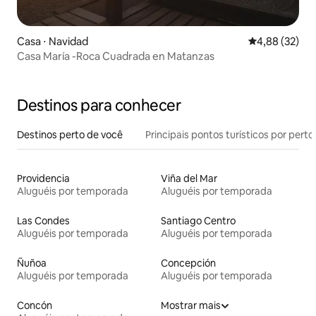
Casa ⋅ Navidad
4,88 de uma a
4,88 (32)
Casa María -Roca Cuadrada en Matanzas
Destinos para conhecer
Destinos perto de você
Principais pontos turísticos por perto
Providencia
Viña del Mar
Aluguéis por temporada
Aluguéis por temporada
Las Condes
Santiago Centro
Aluguéis por temporada
Aluguéis por temporada
Ñuñoa
Concepción
Aluguéis por temporada
Aluguéis por temporada
Concón
Mostrar mais