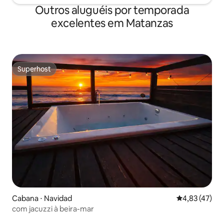
Outros aluguéis por temporada
excelentes em Matanzas
Superhost
Superhost
Cabana ⋅ Navidad
4,83 de uma a
4,83 (47)
com jacuzzi à beira-mar