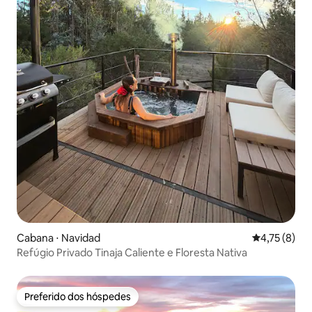
Cabana ⋅ Navidad
4,75 de uma 
4,75 (8)
Refúgio Privado Tinaja Caliente e Floresta Nativa
Preferido dos hóspedes
Preferido dos hóspedes