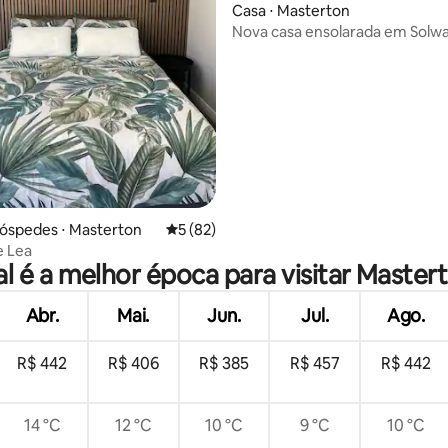
Casa ⋅ Masterton
Nova casa ensolarada em Solwa
édia de 5, 124 avaliações
óspedes ⋅ Masterton
5 de uma avaliação média de 5, 82 avalia
5 (82)
e Lea
l é a melhor época para visitar Master
Abr.
Mai.
Jun.
Jul.
Ago.
R$ 442
R$ 406
R$ 385
R$ 457
R$ 442
14 °C
12 °C
10 °C
9 °C
10 °C