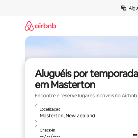
Pular
Algu
para
o
conteúdo
Aluguéis por temporada
em Masterton
Encontre e reserve lugares incríveis no Airbnb
Localização
Quando os resultados estiverem disponíveis, expl
Check-in