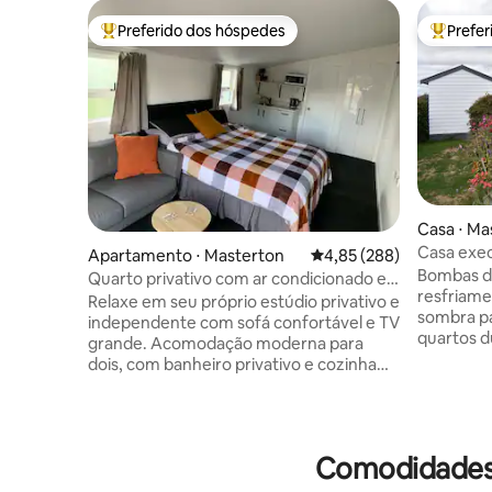
Preferido dos hóspedes
Prefe
Entre os melhores preferidos dos hóspedes
Entre os
Casa ⋅ Ma
Casa executi
Apartamento ⋅ Masterton
4,85 de uma avaliação m
4,85 (288)
jantar ao a
Bombas de
Quarto privativo com ar condicionado e
resfriamento. Convés 
Wi-Fi
Relaxe em seu próprio estúdio privativo e
sombra par
independente com sofá confortável e TV
quartos d
grande. Acomodação moderna para
com banhe
dois, com banheiro privativo e cozinha
camas de solteiro. 
compacta com chaleira, torradeira, placa
cama de s
de aquecimento e micro-ondas, perfeita
fornecida
para começar ou terminar o dia com uma
portátil e
xícara de chá. Totalmente isolado e
Comodidades 
Banheiro 
aquecido durante todo o ano com uma
banheira d
bomba de calor. Familiar; nosso cão de