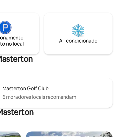
verdadeiramente espetaculares. À noite,
urno e
o maravilhoso dossel de estrelas é o
motivo pelo qual a região é uma Reserva
xas de
Internacional de Céu Escuro oficial. É
luído,
tudo absolutamente pacífico.
ira
ionamento
Ar-condicionado
to no local
mais de
 Masterton
Masterton Golf Club
6 moradores locais recomendam
Masterton