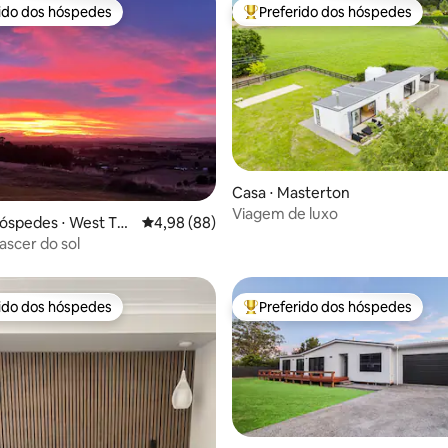
rido dos hóspedes
Preferido dos hóspedes
 melhores preferidos dos hóspedes
Entre os melhores preferidos d
Casa ⋅ Masterton
édia de 5, 206 avaliações
Viagem de luxo
óspedes ⋅ West Tar
4,98 de uma avaliação média de 5, 88 avalia
4,98 (88)
ascer do sol
rido dos hóspedes
Preferido dos hóspedes
 melhores preferidos dos hóspedes
Entre os melhores preferidos d