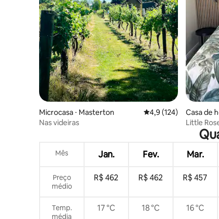
Microcasa ⋅ Masterton
4,9 de uma avaliação m
4,9 (124)
Casa de h
Nas videiras
Little Ros
Qua
Mês
Jan.
Fev.
Mar.
R$ 462
R$ 462
R$ 457
Preço
médio
17 °C
18 °C
16 °C
Temp.
média