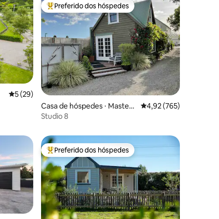
Preferido dos hóspedes
os hóspedes
Entre os melhores preferidos dos hóspedes
5 de uma avaliação média de 5, 29 avaliações
5 (29)
Casa de hóspedes ⋅ Mastert
4,92 de uma avaliação 
4,92 (765)
ções
on
Studio 8
Preferido dos hóspedes
os hóspedes
Entre os melhores preferidos dos hóspedes