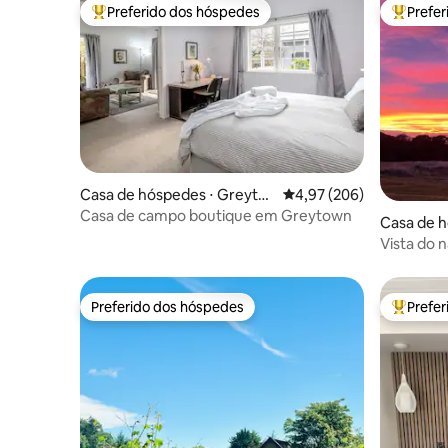
Preferido dos hóspedes
Prefe
Entre os melhores preferidos dos hóspedes
Entre os
Casa de hóspedes ⋅ Greyto
4,97 de uma avaliação m
4,97 (206)
wn
Casa de campo boutique em Greytown
Casa de h
atahi
Vista do n
Preferido dos hóspedes
Prefe
Preferido dos hóspedes
Entre os