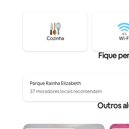
curta dis
estimação é mantido em segurança em
e outros re
uma grande corrida quando não está em
minutos d
casa. Estacionamento seguro e fácil
Masterton
diretamente fora da porta da garagem.
Masterton
Um conjunto de toalhas e produtos de
Martinbo
higiene pessoal básicos fornecidos.
Cozinha
Wi-F
Fique per
Parque Rainha Elizabeth
37 moradores locais recomendam
Outros a