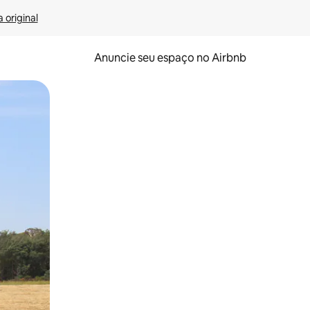
 original
Anuncie seu espaço no Airbnb
 deslizando o dedo na tela.