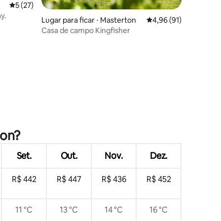
5 de uma avaliação média de 5, 27 avaliações
5 (27)
y.
Lugar para ficar ⋅ Masterton
4,96 de uma avaliação
4,96 (91)
Casa de campo Kingfisher
ções
ton?
Set.
Out.
Nov.
Dez.
R$ 442
R$ 447
R$ 436
R$ 452
11 °C
13 °C
14 °C
16 °C