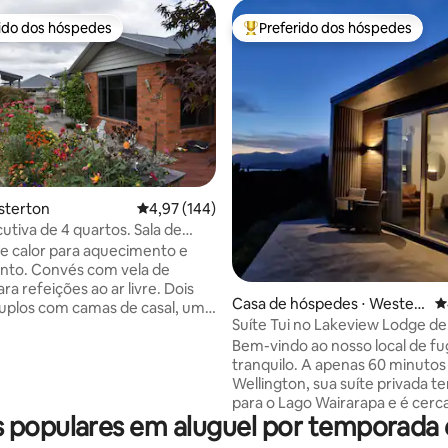
rido dos hóspedes
Preferido dos hóspedes
 melhores preferidos dos hóspedes
Entre os melhores preferidos d
sterton
4,97 de uma avaliação média de 5, 144 avalia
4,97 (144)
va de 4 quartos. Sala de
édia de 5, 288 avaliações
r livre
 calor para aquecimento e
com vela de
a refeições ao ar livre. Dois
Casa de hóspedes ⋅ Wester
4
uplos com camas de casal, um
n Lake
Suíte Tui no Lakeview Lodge de
iro privativo e outro com duas
Wairarapa
Bem-vindo ao nosso local de fu
Quarto pequeno com
tranquilo. A apenas 60 minutos de
olteiro king. Roupa de cama
Wellington, sua suíte privada te
. Churrasqueira Weber. Berço
para o Lago Wairarapa e é cerc
 cadeira alta disponíveis.
populares em aluguel por temporada
terras agrícolas, arbustos e vist
separado com chuveiro sobre
lago e inclui seu próprio spa e j
e hidromassagem. A uma