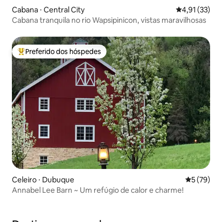
Cabana ⋅ Central City
4,91 de uma a
4,91 (33)
Cabana tranquila no rio Wapsipinicon, vistas maravilhosas
Preferido dos hóspedes
Entre os melhores preferidos dos hóspedes
Celeiro ⋅ Dubuque
5 de uma a
5 (79)
Annabel Lee Barn ~ Um refúgio de calor e charme!