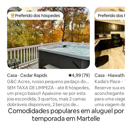
Preferido dos hóspedes
Preferido dos hó
Entre os melhores preferidos dos hóspedes
Preferido dos hó
Casa ⋅ Cedar Rapids
4,99 de uma avaliação média de
4,99 (79)
Casa ⋅ Hiawatha
G&C Acres, nosso pequeno pedaço do
Kadia's Place - Th
céu em Iowa
mais
SEM TAXA DE LIMPEZA - até 8 hóspedes,
Reserve sua estad
um preço baixo!! Apaixone-se por esta
aconchegante e co
joia escondida; 3 quartos, mais 2 camas
para uma viagem 
dobráveis disponíveis, 2 berços de
uma viagem de tra
Comodidades populares em aluguel por
tamanho normal e 2 banheiros e 1
dispõe de uma TV 
lavabo! Banheira de hidromassagem,
entretenimento. V
temporada em Martelle
varanda, lareira, fogueira e 21 milhas de
passos da I-380, 
Kinnick! O refúgio perfeito para dois, a
opções de refeiç