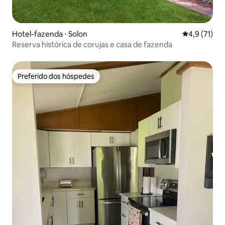
Hotel-fazenda ⋅ Solon
4,9 de uma a
4,9 (71)
Reserva histórica de corujas e casa de fazenda
Preferido dos hóspedes
Preferido dos hóspedes