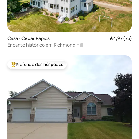
Casa ⋅ Cedar Rapids
4,97 de uma a
4,97 (75)
Encanto histórico em Richmond Hill
Preferido dos hóspedes
Entre os melhores preferidos dos hóspedes