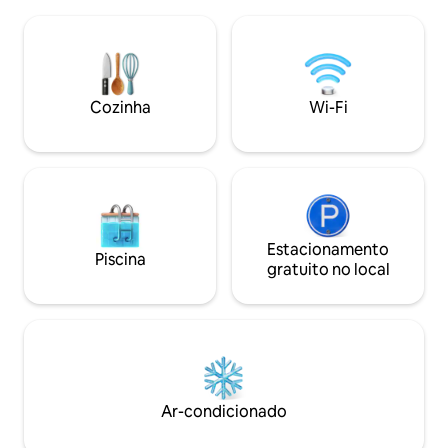
viagem de uma menina ou a família!
Starbucks, Arby' 
Aproveite a varanda da frente, jogue
do outro lado da 
basquete, jogue corn hole, asse s'mores
viagem rápida até 
e relaxe na banheira de hidromassagem.
turísticos locais: 
Jogue pebolim, pingue-pongue e jogos
Alliant Energy P
de tabuleiro na garagem; ou assista a um
Theatre, Game On
Cozinha
Wi-Fi
filme perto da lareira a gás! Confira
Complex e Lindale
nossos animais de celeiro ao lado
oportunidade — re
também!
hoje!
Estacionamento
Piscina
gratuito no local
Ar-condicionado