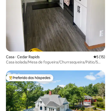
Casa ⋅ Cedar Rapids
5 de uma a
5 (15)
Casa isolada/Mesa de fogueira/Churrasqueira/Pátio/5
hóspedes
Preferido dos hóspedes
Entre os melhores preferidos dos hóspedes