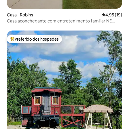
Casa ⋅ Robins
4,95 de uma a
4,95 (19)
Casa aconchegante com entretenimento familiar NE
CR/Robins
Preferido dos hóspedes
Entre os melhores preferidos dos hóspedes