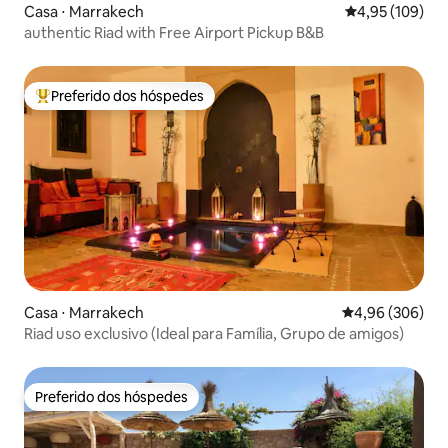
Casa ⋅ Marrakech
4,95 de uma av
4,95 (109)
authentic Riad with Free Airport Pickup B&B
Preferido dos hóspedes
Entre os melhores preferidos dos hóspedes
Casa ⋅ Marrakech
4,96 de uma ava
4,96 (306)
Riad uso exclusivo (Ideal para Família, Grupo de amigos)
Preferido dos hóspedes
Preferido dos hóspedes