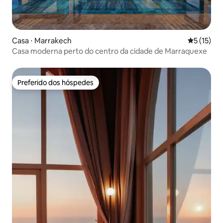
Casa ⋅ Marrakech
5 de uma a
5 (15)
Casa moderna perto do centro da cidade de Marraquexe
Preferido dos hóspedes
Preferido dos hóspedes