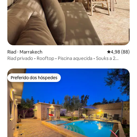
Riad ⋅ Marrakech
4,98 de uma av
4,98 (88)
Riad privado • Rooftop • Piscina aquecida • Souks a 2
minutos
Preferido dos hóspedes
Preferido dos hóspedes