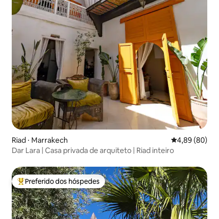
Riad ⋅ Marrakech
4,89 de uma av
4,89 (80)
Dar Lara | Casa privada de arquiteto | Riad inteiro
Preferido dos hóspedes
Entre os melhores preferidos dos hóspedes