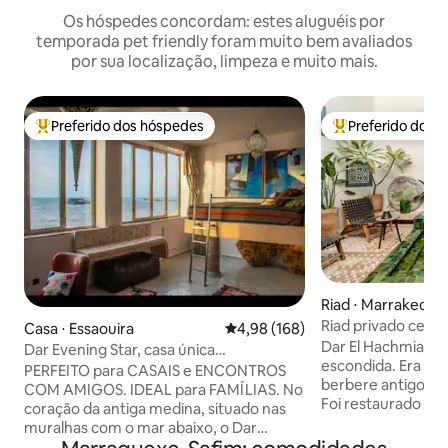
Os hóspedes concordam: estes aluguéis por
temporada pet friendly foram muito bem avaliados
por sua localização, limpeza e muito mais.
Preferido dos hóspedes
Preferido dos 
Entre os melhores preferidos dos hóspedes
Entre os melhore
Riad ⋅ Marrakech
Riad privado centr
Casa ⋅ Essaouira
4,98 de uma avaliação média de 
4,98 (168)
Piscina no terra
Dar El Hachmia é u
Dar Evening Star, casa única
escondida. Era a 
diretamente no mar!
PERFEITO para CASAIS e ENCONTROS
berbere antigo). 
COM AMIGOS. IDEAL para FAMÍLIAS. No
Foi restaurado co
coração da antiga medina, situado nas
tradicionais e técn
muralhas com o mar abaixo, o Dar
oferece todos os
Evening Star oferece 2 suítes de luxo