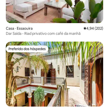
Casa ⋅ Essaouira
4,94 de uma ava
4,94 (202)
Dar Saïda - Riad privativo com café da manhã
Preferido dos hóspedes
Preferido dos hóspedes