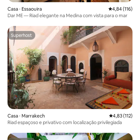
Casa ⋅ Essaouira
4,84 de uma av
4,84 (116)
Dar ME — Riad elegante na Medina com vista para o mar
Superhost
Superhost
Casa ⋅ Marrakech
4,83 de uma av
4,83 (112)
Riad espaçoso e privativo com localização privilegiada