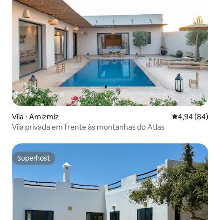
Vila ⋅ Amizmiz
4,94 de uma av
4,94 (84)
Vila privada em frente às montanhas do Atlas
Superhost
Superhost