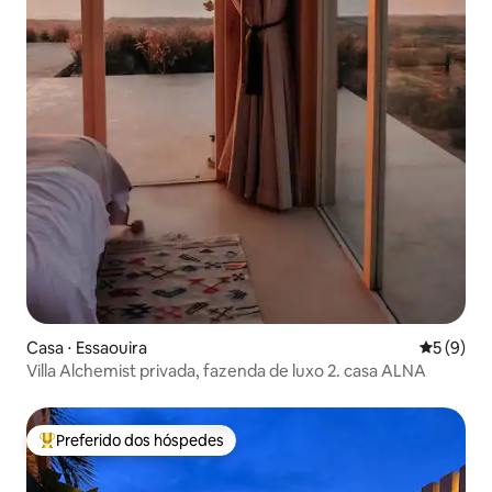
Casa ⋅ Essaouira
5 de uma 
5 (9)
Villa Alchemist privada, fazenda de luxo 2. casa ALNA
Preferido dos hóspedes
Entre os melhores preferidos dos hóspedes