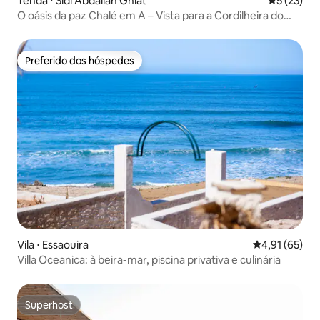
Tenda ⋅ Sidi Abdallah Ghiat
5 de uma a
5 (23)
O oásis da paz Chalé em A – Vista para a Cordilheira do
Atlas
Preferido dos hóspedes
Preferido dos hóspedes
Vila ⋅ Essaouira
4,91 de uma a
4,91 (65)
Villa Oceanica: à beira-mar, piscina privativa e culinária
Superhost
Superhost