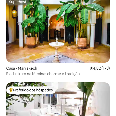
Superhost
Superhost
Casa ⋅ Marrakech
4,82 de uma av
4,82 (173)
Riad inteiro na Medina: charme e tradição
Preferido dos hóspedes
Entre os melhores preferidos dos hóspedes