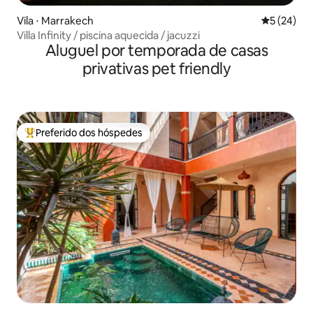
Vila ⋅ Marrakech
5 de uma a
5 (24)
Villa Infinity / piscina aquecida / jacuzzi
Aluguel por temporada de casas
privativas pet friendly
Preferido dos hóspedes
Entre os melhores preferidos dos hóspedes