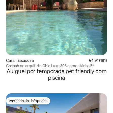
Casa ⋅ Essaouira
4,91 de uma av
4,91 (181)
Casbah de arquiteto Chic Luxe 305 comentários 5*
Aluguel por temporada pet friendly com
piscina
Preferido dos hóspedes
Preferido dos hóspedes