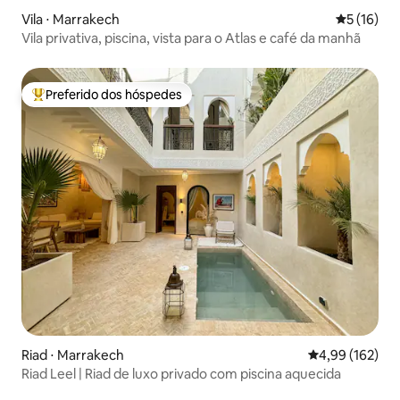
Vila ⋅ Marrakech
5 de uma a
5 (16)
Vila privativa, piscina, vista para o Atlas e café da manhã
Preferido dos hóspedes
Entre os melhores preferidos dos hóspedes
Riad ⋅ Marrakech
4,99 de uma av
4,99 (162)
Riad Leel | Riad de luxo privado com piscina aquecida