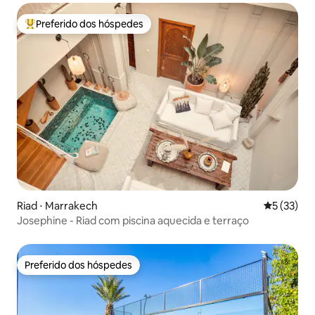
Preferido dos hóspedes
Entre os melhores preferidos dos hóspedes
Riad ⋅ Marrakech
5 de uma a
5 (33)
Josephine - Riad com piscina aquecida e terraço
Preferido dos hóspedes
Preferido dos hóspedes