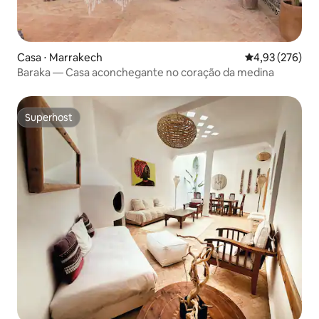
Casa ⋅ Marrakech
4,93 de uma av
4,93 (276)
Baraka — Casa aconchegante no coração da medina
Superhost
Superhost