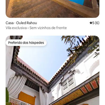
Casa ⋅ Ouled Rahou
5 de uma 
5 (6)
Vila exclusiva • Sem vizinhos de frente
Preferido dos hóspedes
Preferido dos hóspedes