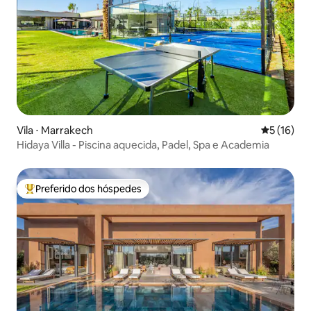
Vila ⋅ Marrakech
5 de uma a
5 (16)
Hidaya Villa - Piscina aquecida, Padel, Spa e Academia
Preferido dos hóspedes
Entre os melhores preferidos dos hóspedes