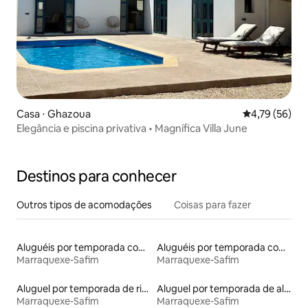
Casa ⋅ Ghazoua
4,79 de uma a
4,79 (56)
Elegância e piscina privativa • Magnífica Villa June
Destinos para conhecer
Outros tipos de acomodações
Coisas para fazer
Aluguéis por temporada com acesso à praia
Aluguéis por temporada com cama de altura acessível
Marraquexe-Safim
Marraquexe-Safim
Aluguel por temporada de riads
Aluguel por temporada de alojamentos ecológicos
Marraquexe-Safim
Marraquexe-Safim