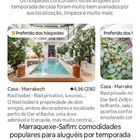
Os hóspedes concordam: estes aluguéis por
temporada de casa foram muito bem avaliados por
sua localização, limpeza e muito mais.
Preferido dos hóspedes
Preferido dos hó
Entre os melhores preferidos dos hóspedes
Preferido dos hó
Casa ⋅ Marrakech
Casa ⋅ Marrakech
4,96 de uma avaliação média de 
4,96 (236)
Riad privado no c
Riad Isobel - Riad privativo, luxuoso,
Dar Beit Zellij irá 
acomoda 8 pessoas, piscina
O Riad Isobel é propriedade de dois
brilhante, sala de 
amigos, ambos decoradores e localizado
quartos confortáv
perto de Dar el Bacha, uma área
ensolarado com vi
adorável e tranquila, mas muito central e
para a montanha. Quando você deixa a
Marraquexe-Safim: comodidades
exclusiva dentro da Medina. Totalmente
elegância tranquil
renovado para os mais altos padrões e
populares para aluguéis por temporada
casa, você está a
projetado para parecer seu próprio hotel