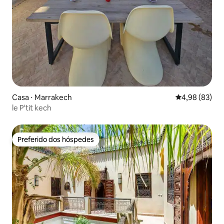
Casa ⋅ Marrakech
4,98 de uma a
4,98 (83)
le P'tit kech
Preferido dos hóspedes
Preferido dos hóspedes