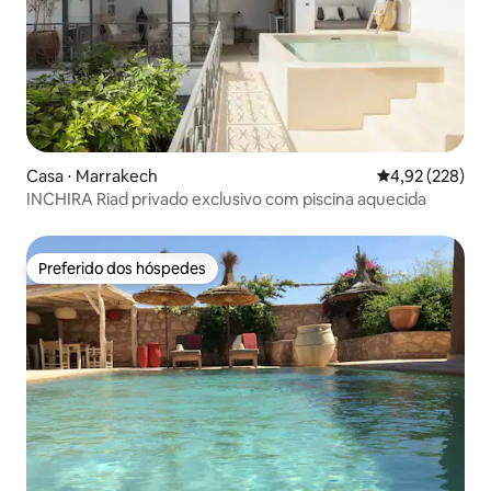
Casa ⋅ Marrakech
4,92 de uma av
4,92 (228)
INCHIRA Riad privado exclusivo com piscina aquecida
Preferido dos hóspedes
Preferido dos hóspedes