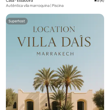
Casa ⋅ Essaouira
5 de uma 
5 (4)
Autêntica vila marroquina | Piscina
Superhost
Superhost