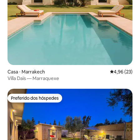
Casa ⋅ Marrakech
4,96 de uma a
4,96 (23)
Villa Daïs — Marraquexe
Preferido dos hóspedes
Preferido dos hóspedes