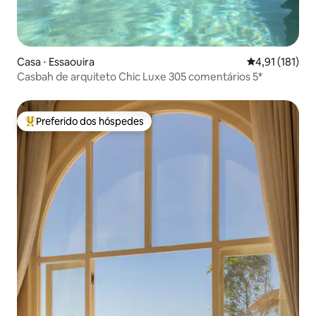
Casa ⋅ Essaouira
4,91 de uma av
4,91 (181)
Casbah de arquiteto Chic Luxe 305 comentários 5*
Preferido dos hóspedes
Entre os melhores preferidos dos hóspedes