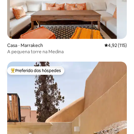
Casa ⋅ Marrakech
4,92 de uma av
4,92 (115)
A pequena torre na Medina
Preferido dos hóspedes
Entre os melhores preferidos dos hóspedes