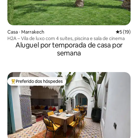
Casa ⋅ Marrakech
5 de uma a
5 (19)
H2A – Vila de luxo com 4 suítes, piscina e sala de cinema
Aluguel por temporada de casa por
semana
Preferido dos hóspedes
Entre os melhores preferidos dos hóspedes