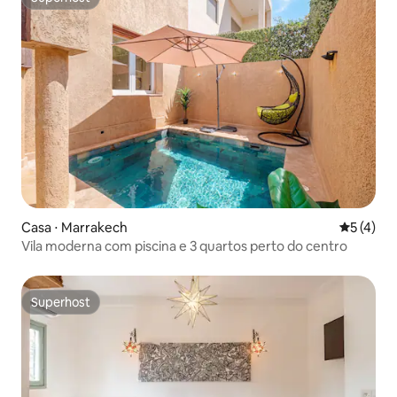
Superhost
Casa ⋅ Marrakech
5 de uma 
5 (4)
Vila moderna com piscina e 3 quartos perto do centro
Superhost
Superhost