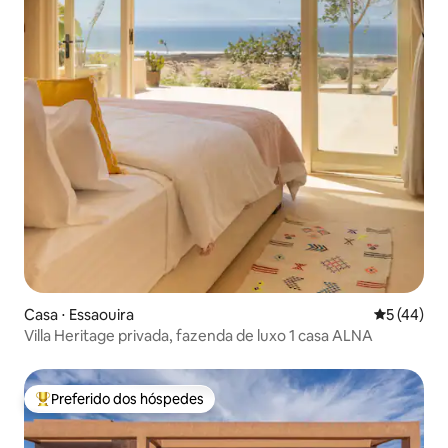
Casa ⋅ Essaouira
5 de uma a
5 (44)
Villa Heritage privada, fazenda de luxo 1 casa ALNA
Preferido dos hóspedes
Entre os melhores preferidos dos hóspedes