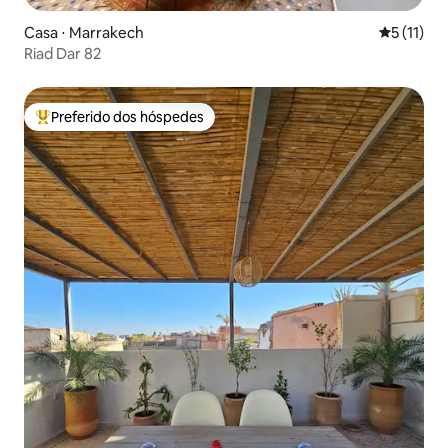
Casa ⋅ Marrakech
5 de uma a
5 (11)
Riad Dar 82
Preferido dos hóspedes
Entre os melhores preferidos dos hóspedes