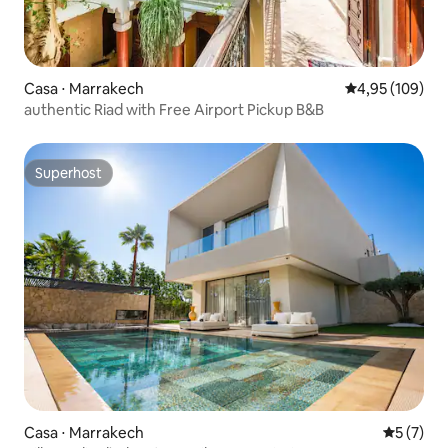
Casa ⋅ Marrakech
4,95 de uma av
4,95 (109)
authentic Riad with Free Airport Pickup B&B
Superhost
Superhost
Casa ⋅ Marrakech
5 de uma 
5 (7)