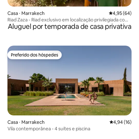
Casa ⋅ Marrakech
4,95 de uma a
4,95 (64)
Riad Zaza - Riad exclusivo em localização privilegiada com
Aluguel por temporada de casa privativa
piscina
Preferido dos hóspedes
Preferido dos hóspedes
Casa ⋅ Marrakech
4,94 de uma a
4,94 (16)
Vila contemporânea - 4 suítes e piscina