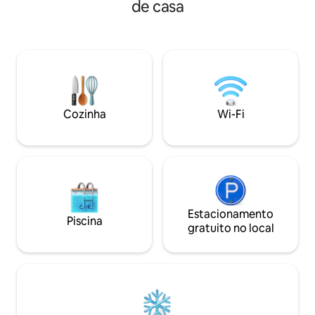
aventura: uma ca
de casa
boutique privado, sem detalhes
até as vistas, chei
negligenciados. Uma linda piscina no
Jemaa el Fna; um
pátio e quatro quartos privativos, todos
minutos até o maje
totalmente provisionados e com
uma caminhada de 
aquecimento individual e A/C.
icônico Minarete 
Recentemente nomeado nos 42
relaxe com uma be
melhores AirBnbs com piscinas da
terraço.
Condé Nast Traveller. Serviço de
Cozinha
Wi-Fi
concierge fornecido.
Estacionamento
Piscina
gratuito no local