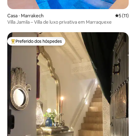
Casa ⋅ Marrakech
5 de uma a
5 (11)
Villa Jamila – Villa de luxo privativa em Marraquexe
Preferido dos hóspedes
Entre os melhores preferidos dos hóspedes