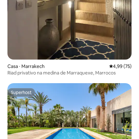
Casa ⋅ Marrakech
4,99 de uma a
4,99 (75)
Riad privativo na medina de Marraquexe, Marrocos
Superhost
Superhost