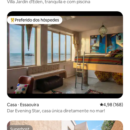
Villa Jardin d'Eden, tranquila e com piscina
Preferido dos hóspedes
Entre os melhores preferidos dos hóspedes
Casa ⋅ Essaouira
4,98 de uma av
4,98 (168)
Dar Evening Star, casa única diretamente no mar!
Superhost