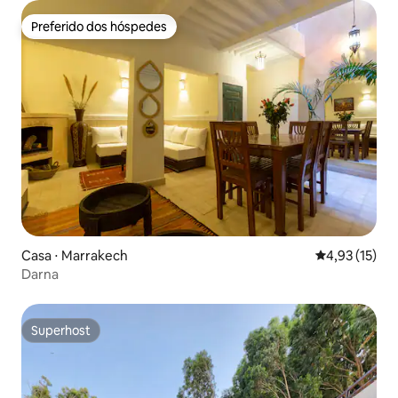
Preferido dos hóspedes
Preferido dos hóspedes
Casa ⋅ Marrakech
4,93 de uma a
4,93 (15)
Darna
Superhost
Superhost