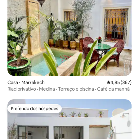
Casa ⋅ Marrakech
4,85 de uma av
4,85 (367)
Riad privativo · Medina · Terraço e piscina · Café da manhã
Preferido dos hóspedes
Preferido dos hóspedes