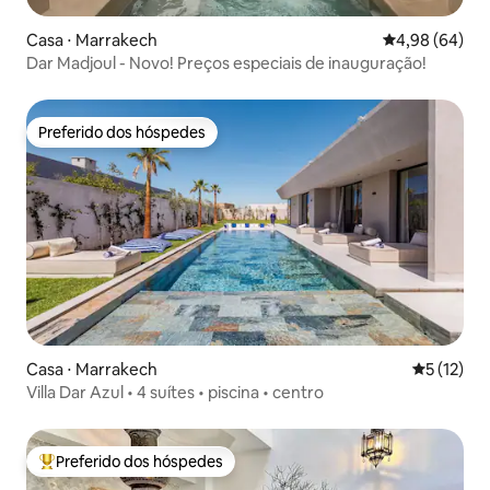
Casa ⋅ Marrakech
4,98 de uma av
4,98 (64)
Dar Madjoul - Novo! Preços especiais de inauguração!
Preferido dos hóspedes
Preferido dos hóspedes
Casa ⋅ Marrakech
5 de uma a
5 (12)
Villa Dar Azul • 4 suítes • piscina • centro
Preferido dos hóspedes
Entre os melhores preferidos dos hóspedes