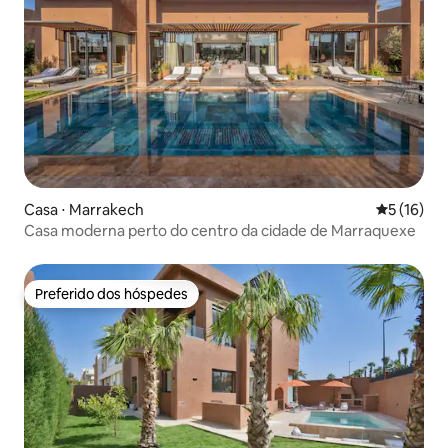
Casa ⋅ Marrakech
5 de uma a
5 (16)
Casa moderna perto do centro da cidade de Marraquexe
Preferido dos hóspedes
Preferido dos hóspedes