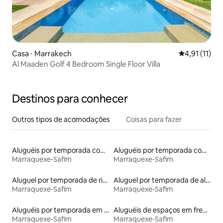
Casa ⋅ Marrakech
4,91 de uma a
4,91 (11)
Al Maaden Golf 4 Bedroom Single Floor Villa
Destinos para conhecer
Outros tipos de acomodações
Coisas para fazer
Aluguéis por temporada com acesso à praia
Aluguéis por temporada com cama de altura acessível
Marraquexe-Safim
Marraquexe-Safim
Aluguel por temporada de riads
Aluguel por temporada de alojamentos ecológicos
Marraquexe-Safim
Marraquexe-Safim
Aluguéis por temporada em albergue
Aluguéis de espaços em frente à praia
Marraquexe-Safim
Marraquexe-Safim