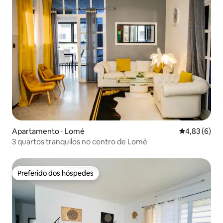
Apartamento ⋅ Lomé
4,83 de uma 
4,83 (6)
3 quartos tranquilos no centro de Lomé
Preferido dos hóspedes
Preferido dos hóspedes