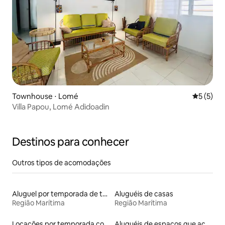
Townhouse ⋅ Lomé
5 de uma 
5 (5)
Villa Papou, Lomé Adidoadin
Destinos para conhecer
Outros tipos de acomodações
Aluguel por temporada de townhouses
Aluguéis de casas
Região Marítima
Região Marítima
Locações por temporada com piscina
Aluguéis de espaços que aceitam animais de estimação