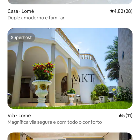
Casa ⋅ Lomé
4,82 de uma a
4,82 (28)
Duplex moderno e familiar
Superhost
Superhost
Vila ⋅ Lomé
5 de uma a
5 (11)
Magnífica vila segura e com todo o conforto