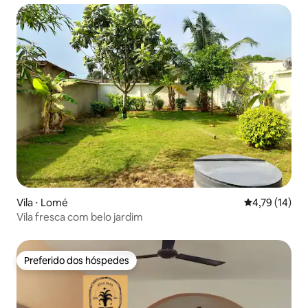
Vila ⋅ Lomé
4,79 de uma a
4,79 (14)
Vila fresca com belo jardim
Preferido dos hóspedes
Preferido dos hóspedes