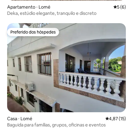
Apartamento ⋅ Lomé
5 de uma 
5 (6)
Deka, estúdio elegante, tranquilo e discreto
Preferido dos hóspedes
Preferido dos hóspedes
Casa ⋅ Lomé
4,87 de uma a
4,87 (15)
Baguida para famílias, grupos, oficinas e eventos