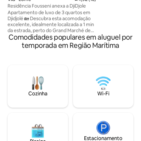
restaurantes. A a
Residência Fousseni anexa a DjiDjole
praia e do aeropor
Apartamento de luxo de 3 quartos em
garante fácil aces
Djidjolé 🏡 Descubra esta acomodação
contínuo e uma es
excelente, idealmente localizada a 1 min
Perfeito para viag
da estrada, perto do Grand Marché de
ou fins de seman
Comodidades populares em aluguel por
DjiDjole para suas compras. ✨ Pontos
chique e relaxante
fortes: Todos os quartos com ar-
temporada em Região Marítima
condicionado para total conforto. Sala
de estar espaçosa com sofá-cama
incluído. Belo jardim grande com árvores
e bem ventilado. Garagem segura com
abertura eletrônica (controle remoto).
⚠️ NB: A eletricidade é de
responsabilidade do inquilino. Basta
entrar em contato comigo caso tenha
Cozinha
Wi-Fi
dúvidas sobre sua escolha;
encontraremos uma solução.
Estacionamento