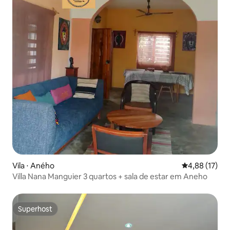
Vila ⋅ Aného
4,88 de uma a
4,88 (17)
Villa Nana Manguier 3 quartos + sala de estar em Aneho
Superhost
Superhost