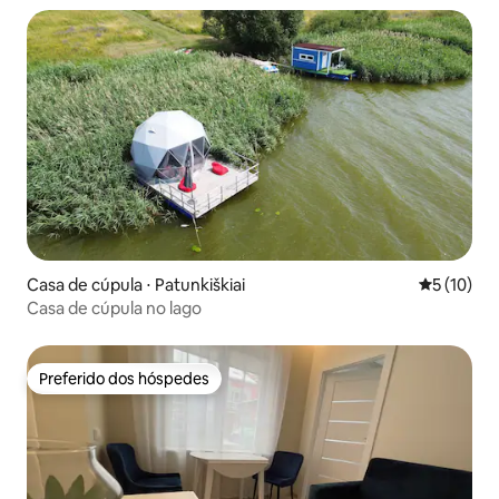
Casa de cúpula ⋅ Patunkiškiai
5 de uma a
5 (10)
Casa de cúpula no lago
Preferido dos hóspedes
Preferido dos hóspedes