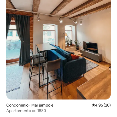
Condomínio ⋅ Marijampolė
4,95 de uma a
4,95 (20)
Apartamento de 1880