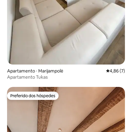
Apartamento ⋅ Marijampolė
4,86 de uma 
4,86 (7)
Apartamento Tukas
Preferido dos hóspedes
Preferido dos hóspedes