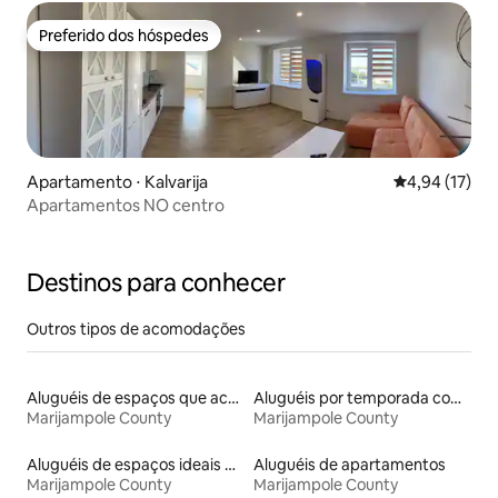
Preferido dos hóspedes
Preferido dos hóspedes
Apartamento ⋅ Kalvarija
4,94 de uma a
4,94 (17)
Apartamentos NO centro
Destinos para conhecer
Outros tipos de acomodações
Aluguéis de espaços que aceitam animais de estimação
Aluguéis por temporada com banheira de hidromassagem
Marijampole County
Marijampole County
Aluguéis de espaços ideais para famílias
Aluguéis de apartamentos
Marijampole County
Marijampole County