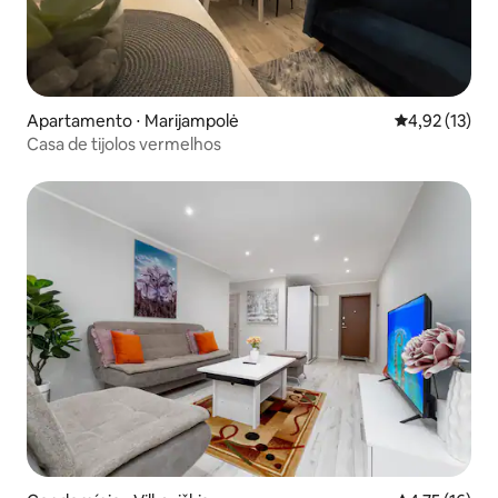
Apartamento ⋅ Marijampolė
4,92 de uma a
4,92 (13)
Casa de tijolos vermelhos