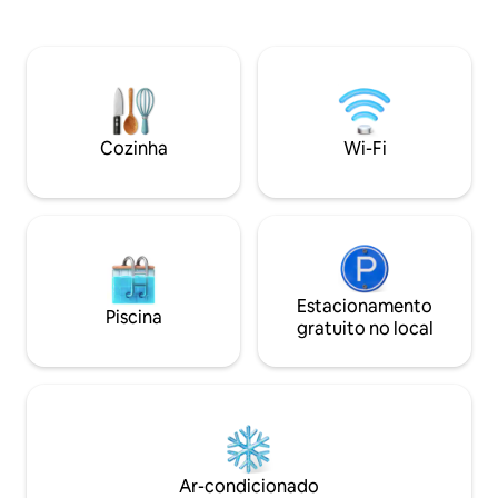
hóspedes frequent
tranquilidade do campo lituano. Voveriai
cegonhas, veados,
é um vilarejo acolhedor com um espírito
de plantas e pássa
autêntico preservado, cercado pela
propriedade :) Para festas pessoais na
natureza. Aqui você encontrará a
cúpula - pergunte
verdadeira tranquilidade do campo,
pessoas amigáveis e a natureza. Nas
proximidades, há florestas, prados e
Cozinha
Wi-Fi
lagos, ideais para caminhadas, colheita
de cogumelos ou de frutas silvestres.
Estacionamento
Piscina
gratuito no local
Ar-condicionado