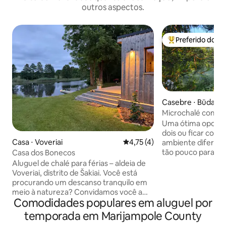
outros aspectos.
Preferido dos 
Entre os melhore
Casebre ⋅ Būda
Microchalé com vis
Uma ótima oportu
dois ou ficar com 
Casa ⋅ Voveriai
4,75 de uma avaliação média d
4,75 (4)
ambiente diferent
tão pouco para re
Casa dos Bonecos
ambiente mais tra
Aluguel de chalé para férias – aldeia de
mais longas • final
Voveriai, distrito de Šakiai. Você está
favoritos. A nossa
procurando um descanso tranquilo em
tudo é feito como
meio à natureza? Convidamos você a
espaço é cercado 
Comodidades populares em aluguel por
ficar em uma acolhedora cabana de 30
groselhas não pulv
m² para quatro pessoas, a poucos passos
temporada em Marijampole County
ambiente está chei
da natureza, do silêncio e da