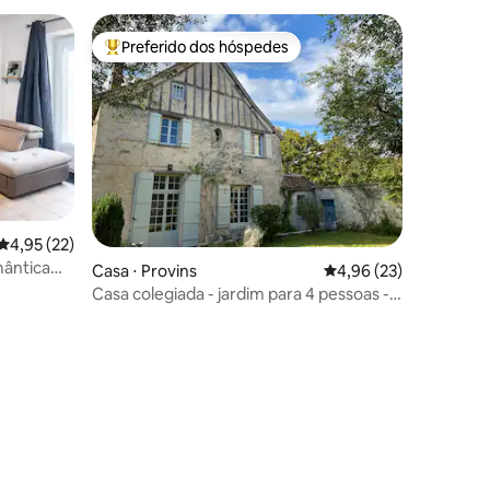
Preferido dos hóspedes
Entre os melhores preferidos dos hóspedes
ções
4,95 de uma avaliação média de 5, 22 avaliações
4,95 (22)
Casa ⋅ Provins
4,96 de uma avaliação
4,96 (23)
Casa colegiada - jardim para 4 pessoas -
cidade medieval