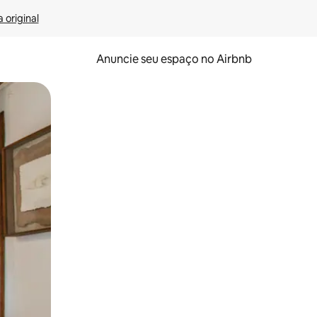
 original
Anuncie seu espaço no Airbnb
 deslizando o dedo na tela.