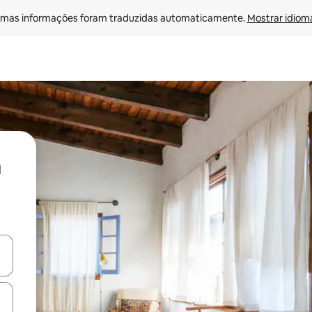
mas informações foram traduzidas automaticamente. 
Mostrar idioma
ore-os usando as seta para cima e para baixo do teclado ou tocando e