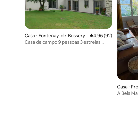
Casa ⋅ Fontenay-de-Bossery
4,96 de uma avaliação 
4,96 (92)
Casa de campo 9 pessoas 3 estrelas
perto de Nogent/Seine
Casa ⋅ Pr
A Bela Ma