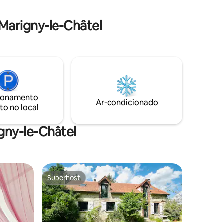
e
uma estadia sensorial, romântica e
atemporal perto de Provins
Marigny-le-Châtel
ionamento
Ar-condicionado
to no local
gny-le-Châtel
Superhost
Superhost