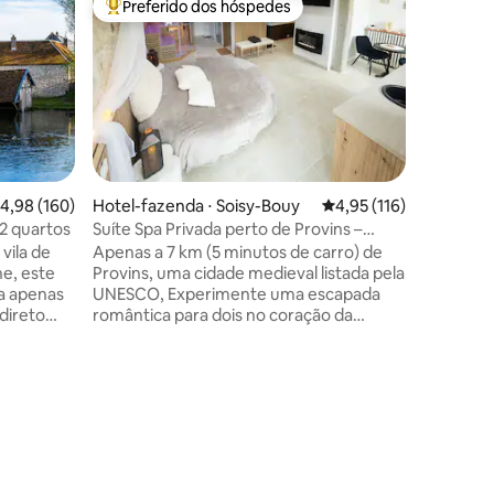
Preferido dos hóspedes
Preferi
Entre os melhores preferidos dos hóspedes
Preferi
"O ninho dos a
casa 3*
"O ninho 
para cas
tranquilidade. Esta ca
totalment
decorada
por uma deco
aconchega
encontra
,98 de uma avaliação média de 5, 160 avaliações
4,98 (160)
Hotel-fazenda ⋅ Soisy-Bouy
4,95 de uma avaliação 
4,95 (116)
dois. Os +: jacuzzi, sala de massagem,
 2 quartos
Suíte Spa Privada perto de Provins –
ções
projetor
Jacuzzi Sauna
vila de
Apenas a 7 km (5 minutos de carro) de
Belos ser
e, este
Provins, uma cidade medieval listada pela
materiai
 a apenas
UNESCO, Experimente uma escapada
polido, l
direto
romântica para dois no coração da
 Gare de l
natureza. Em uma fazenda renovada do
século XIX, a Suíte "La Parenthèse
eformado,
d'Amour", classificada como 4 épis Gîtes
ória.
de France, envolve você em uma
cuidado,
atmosfera suave e íntima. Jacuzzi com
so.
bolhas relaxantes, sauna quente,
s (para
chuveiro sensorial privativo, terraço e
SUPs e
silêncio relaxante: tudo se junta para