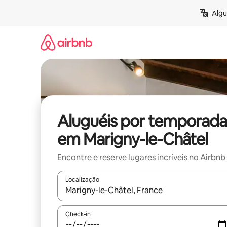
Pular
Algu
para
o
conteúdo
Aluguéis por temporada
em Marigny-le-Châtel
Encontre e reserve lugares incríveis no Airbnb
Localização
Quando os resultados estiverem disponíveis, expl
Check-in