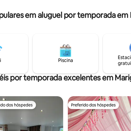
outros equipamentos internos 
plena zona rural 2 bicicletas de
externos estão disponíveis.
disponíveis para passear
lares em aluguel por temporada em 
e até breve Akim
Estac
i
Piscina
gratui
éis por temporada excelentes em Mari
rido dos hóspedes
Preferido dos hóspedes
 melhores preferidos dos hóspedes
Preferido dos hóspedes