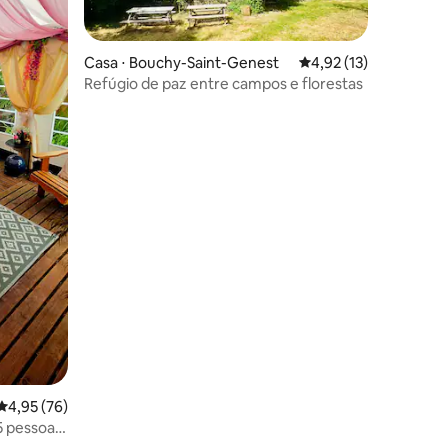
Casa ⋅ Bouchy-Saint-Genest
4,92 de uma avaliação
4,92 (13)
Refúgio de paz entre campos e florestas
ções
4,95 de uma avaliação média de 5, 76 avaliações
4,95 (76)
5 pessoas