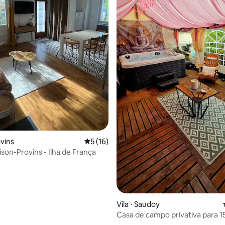
média de 5, 92 avaliações
ovins
5 de uma avaliação média de 5, 16 avalia
5 (16)
ison-Provins - Ilha de França
Vila ⋅ Saudoy
Casa de campo privativa para 1
com piscina, spa e sala ampla