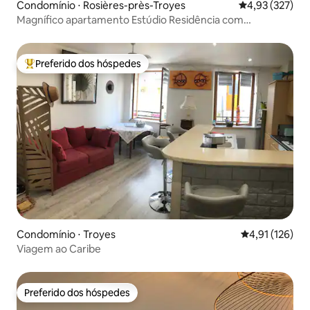
Condomínio ⋅ Rosières-près-Troyes
4,93 de uma av
4,93 (327)
Magnífico apartamento Estúdio Residência com
estacionamento
Preferido dos hóspedes
Entre os melhores preferidos dos hóspedes
Condomínio ⋅ Troyes
4,91 de uma av
4,91 (126)
Viagem ao Caribe
Preferido dos hóspedes
Preferido dos hóspedes