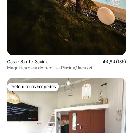
Casa ⋅ Sainte-Savine
4,94 de uma av
4,94 (136)
Magnífica casa de família - Piscina/Jacuzzi
Preferido dos hóspedes
Preferido dos hóspedes