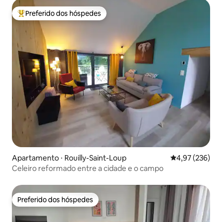
Preferido dos hóspedes
Entre os melhores preferidos dos hóspedes
Apartamento ⋅ Rouilly-Saint-Loup
4,97 de uma av
4,97 (236)
Celeiro reformado entre a cidade e o campo
Preferido dos hóspedes
Preferido dos hóspedes