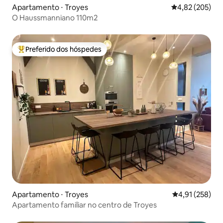
Apartamento ⋅ Troyes
4,82 de uma av
4,82 (205)
O Haussmanniano 110m2
Preferido dos hóspedes
Entre os melhores preferidos dos hóspedes
Apartamento ⋅ Troyes
4,91 de uma av
4,91 (258)
Apartamento familiar no centro de Troyes