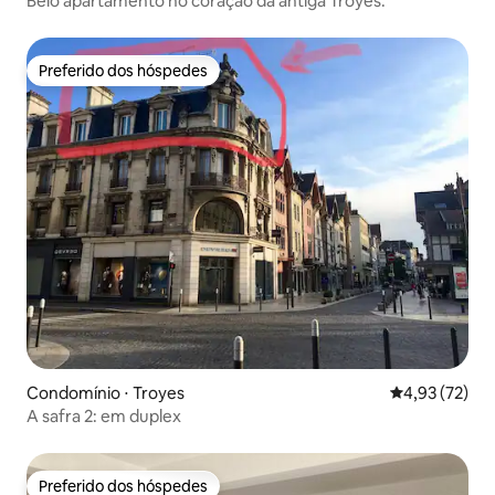
Belo apartamento no coração da antiga Troyes.
Preferido dos hóspedes
Preferido dos hóspedes
Condomínio ⋅ Troyes
4,93 de uma a
4,93 (72)
A safra 2: em duplex
Preferido dos hóspedes