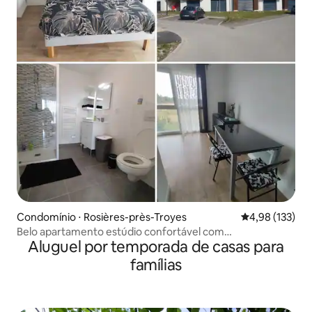
Condomínio ⋅ Rosières-près-Troyes
4,98 de uma av
4,98 (133)
Belo apartamento estúdio confortável com
Aluguel por temporada de casas para
estacionamento
famílias