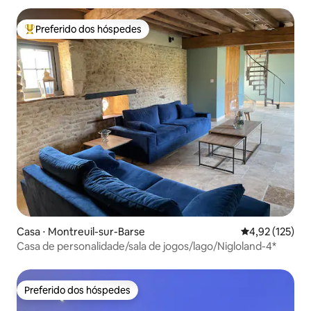
Preferido dos hóspedes
Entre os melhores preferidos dos hóspedes
Casa ⋅ Montreuil-sur-Barse
4,92 de uma av
4,92 (125)
Casa de personalidade/sala de jogos/lago/Nigloland-4*
Preferido dos hóspedes
Preferido dos hóspedes