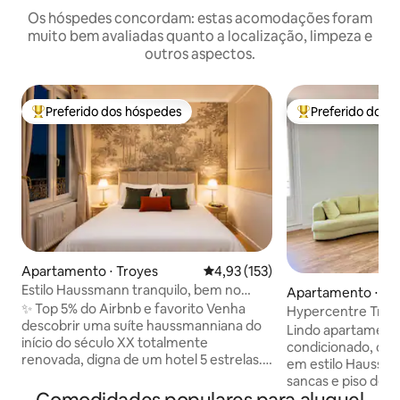
Os hóspedes concordam: estas acomodações foram
muito bem avaliadas quanto a localização, limpeza e
outros aspectos.
Preferido dos hóspedes
Preferido dos 
Entre os melhores preferidos dos hóspedes
Entre os melhore
Apartamento ⋅ Troyes
4,93 de uma avaliação média de 
4,93 (153)
Estilo Haussmann tranquilo, bem no
Apartamento ⋅ Tr
centro
✨ Top 5% do Airbnb e favorito Venha
Hypercentre Troye
descobrir uma suíte haussmanniana do
banheiros – área 
Lindo apartament
início do século XX totalmente
condicionado, com
renovada, digna de um hotel 5 estrelas.
em estilo Haussma
Seu papel de parede panorâmico
sancas e piso de 
exclusivo, suas molduras, seu piso de
localizado no cora