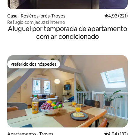
Casa ⋅ Rosières-près-Troyes
4,93 de uma av
4,93 (221)
Refúgio com jacuzzi interno
Aluguel por temporada de apartamento
com ar-condicionado
Preferido dos hóspedes
Preferido dos hóspedes
Apartamento ⋅ Troyes
4,94 de uma av
4,94 (132)