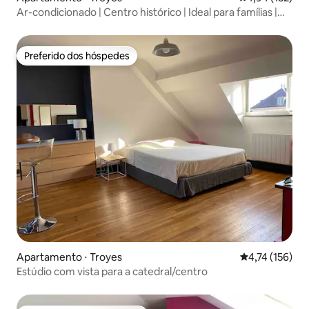
Ar-condicionado | Centro histórico | Ideal para famílias |
Wi-Fi
Preferido dos hóspedes
Preferido dos hóspedes
Apartamento ⋅ Troyes
4,74 de uma av
4,74 (156)
Estúdio com vista para a catedral/centro