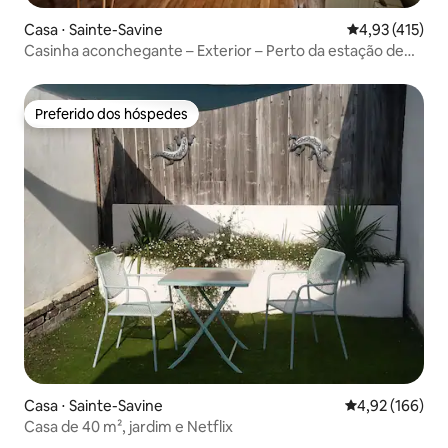
Casa ⋅ Sainte-Savine
4,93 de uma av
4,93 (415)
Casinha aconchegante – Exterior – Perto da estação de
Troyes
Preferido dos hóspedes
Preferido dos hóspedes
Casa ⋅ Sainte-Savine
4,92 de uma av
4,92 (166)
Casa de 40 m², jardim e Netflix