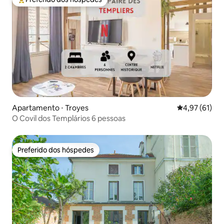
Entre os melhores preferidos dos hóspedes
Apartamento ⋅ Troyes
4,97 de uma a
4,97 (61)
O Covil dos Templários 6 pessoas
Preferido dos hóspedes
Preferido dos hóspedes