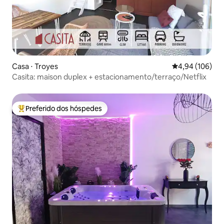
Casa ⋅ Troyes
4,94 de uma av
4,94 (106)
Casita: maison duplex + estacionamento/terraço/Netflix
Preferido dos hóspedes
Entre os melhores preferidos dos hóspedes