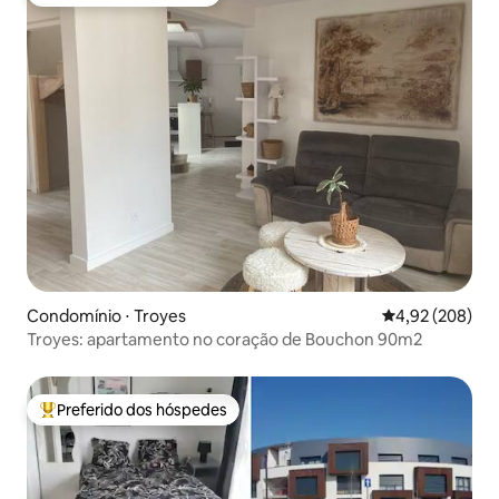
Preferido dos hóspedes
Condomínio ⋅ Troyes
4,92 de uma ava
4,92 (208)
Troyes: apartamento no coração de Bouchon 90m2
Preferido dos hóspedes
Entre os melhores preferidos dos hóspedes