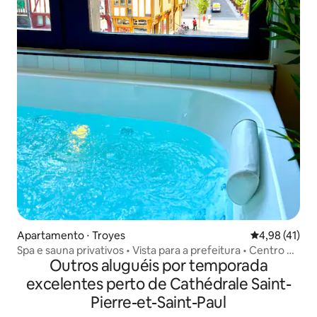
Apartamento ⋅ Troyes
4,98 de uma a
4,98 (41)
Spa e sauna privativos • Vista para a prefeitura • Centro de
Outros aluguéis por temporada
Troyes
excelentes perto de Cathédrale Saint-
Pierre-et-Saint-Paul