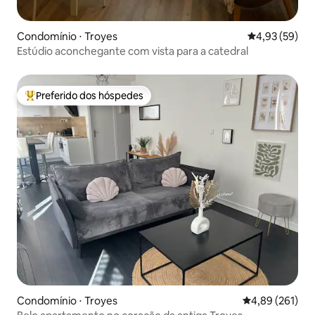
Condomínio ⋅ Troyes
4,93 de uma a
4,93 (59)
Estúdio aconchegante com vista para a catedral
Preferido dos hóspedes
Entre os melhores preferidos dos hóspedes
Condomínio ⋅ Troyes
4,89 de uma av
4,89 (261)