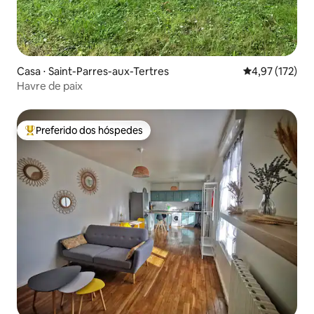
Casa ⋅ Saint-Parres-aux-Tertres
4,97 de uma av
4,97 (172)
Havre de paix
Preferido dos hóspedes
Entre os melhores preferidos dos hóspedes