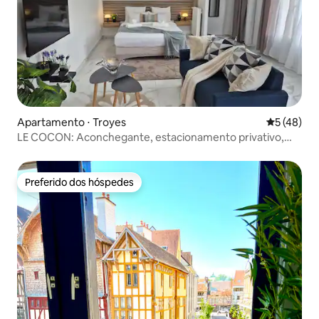
Apartamento ⋅ Troyes
5 de uma a
5 (48)
LE COCON: Aconchegante, estacionamento privativo,
sem taxas de limpeza
Preferido dos hóspedes
Preferido dos hóspedes