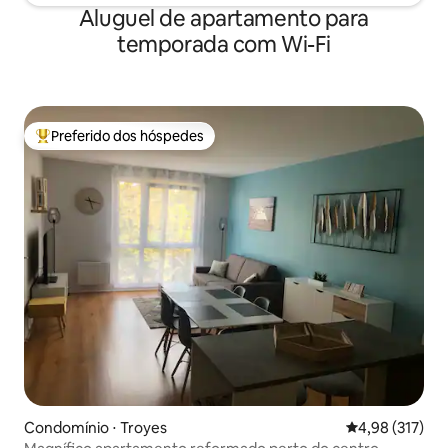
Aluguel de apartamento para
temporada com Wi-Fi
Preferido dos hóspedes
Entre os melhores preferidos dos hóspedes
Condomínio ⋅ Troyes
4,98 de uma av
4,98 (317)