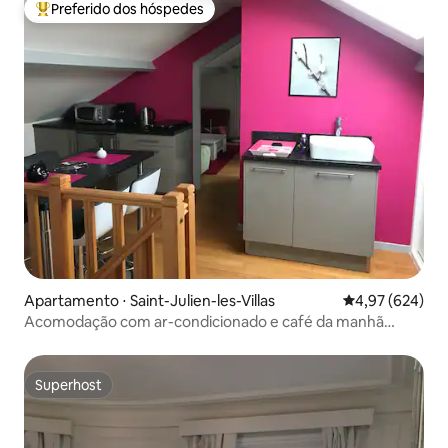
Preferido dos hóspedes
Entre os melhores preferidos dos hóspedes
Apartamento ⋅ Saint-Julien-les-Villas
4,97 de uma ava
4,97 (624)
Acomodação com ar-condicionado e café da manhã
incluso. Pat
Superhost
Superhost