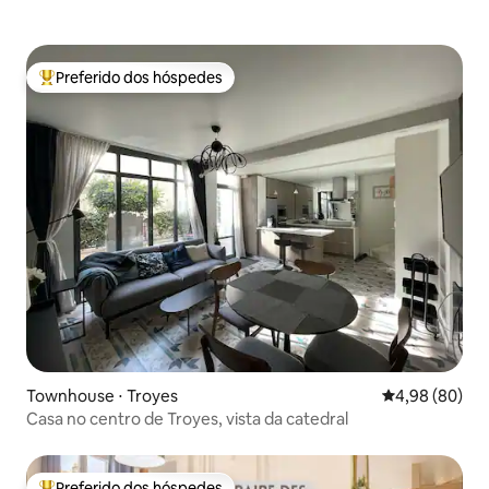
Preferido dos hóspedes
Entre os melhores preferidos dos hóspedes
Townhouse ⋅ Troyes
4,98 de uma av
4,98 (80)
Casa no centro de Troyes, vista da catedral
Preferido dos hóspedes