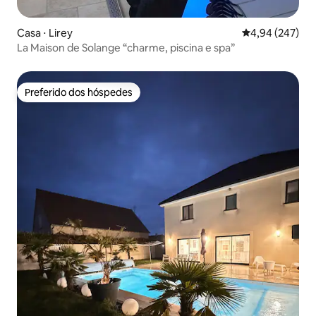
Casa ⋅ Lirey
4,94 de uma ava
4,94 (247)
La Maison de Solange “charme, piscina e spa”
Preferido dos hóspedes
Preferido dos hóspedes