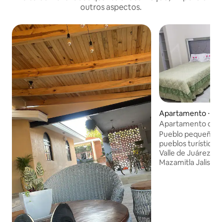
outros aspectos.
Apartamento ⋅ Val
Apartamento de 
Pueblo pequeño pa
pueblos turísticos
Valle de Juárez Ja
Mazamitla Jalisco Pueblo Mágico. Lugar
cómodo con terraz
buena vista y salon
por separado). Comunicanos para mas
información!