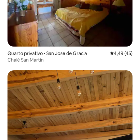
Quarto privativo ⋅ San Jose de Gracia
4,49 de uma a
4,49 (45)
Chalé San Martin