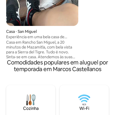
Casa ⋅ San Miguel
Experiência em uma bela casa de
fazenda
Casa em Rancho San Miguel, a 20
minutos de Mazamitla, com bela vista
para a Sierra del Tigre. Tudo é novo.
Sinta-se em casa. Atendemos às suas
Comodidades populares em aluguel por
necessidades. Há muito para ver e fazer.
Visite o belo cânion da Virgem, com uma
temporada em Marcos Castellanos
aparição milagrosa da Virgem Maria.
Inclui traslado gratuito em um veículo
4x4. Experiência gratuita do tradicional
pajarete no campo Muito bonito
Cozinha
Wi-Fi