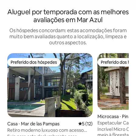
Aluguel por temporada com as melhores
avaliações em Mar Azul
Os hóspedes concordam: estas acomodações foram
muito bem avaliadas quanto a localização, limpeza e
outros aspectos.
Preferido dos hóspedes
Preferido dos hó
Preferido dos hóspedes
Preferido dos hó
Microcasa ⋅ Pinam
Espetacular Casa 
Casa ⋅ Mar de las Pampas
5 de uma avaliação média de
5 (12)
Pinamar Norte
Incrível Micro Ca
Retiro moderno luxuoso com acesso
meio à floresta, r
privativo à praia