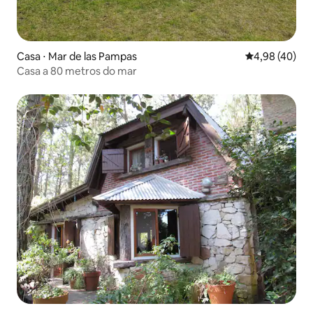
Casa ⋅ Mar de las Pampas
4,98 de uma a
4,98 (40)
Casa a 80 metros do mar