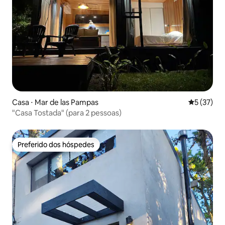
Casa ⋅ Mar de las Pampas
5 de uma a
5 (37)
"Casa Tostada" (para 2 pessoas)
Preferido dos hóspedes
Preferido dos hóspedes