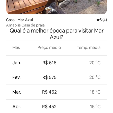
Casa ⋅ Mar Azul
5 de uma 
5 (4)
Amabilis Casa de praia
Qual é a melhor época para visitar Mar
Azul?
Mês
Preço médio
Temp. média
Jan.
R$ 616
20 °C
Fev.
R$ 575
20 °C
Mar.
R$ 462
18 °C
Abr.
R$ 452
15 °C