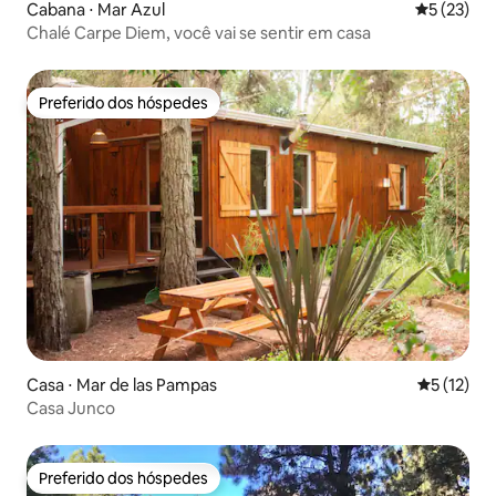
Cabana ⋅ Mar Azul
5 de uma a
5 (23)
Chalé Carpe Diem, você vai se sentir em casa
Preferido dos hóspedes
Preferido dos hóspedes
Casa ⋅ Mar de las Pampas
5 de uma a
5 (12)
Casa Junco
Preferido dos hóspedes
Preferido dos hóspedes