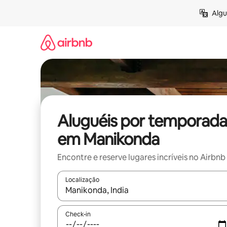
Pular
Algu
para
o
conteúdo
Aluguéis por temporada
em Manikonda
Encontre e reserve lugares incríveis no Airbnb
Localização
Quando os resultados estiverem disponíveis, expl
Check-in