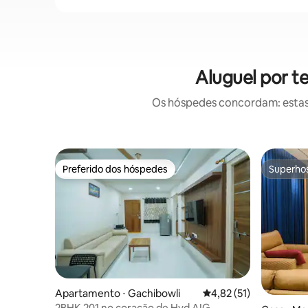
Aluguel por 
Os hóspedes concordam: estas
Preferido dos hóspedes
Superho
Preferido dos hóspedes
Superho
Apartamento ⋅ Gachibowli
4,82 de uma avaliação 
4,82 (51)
2BHK 201 no coração de Hyd AIG