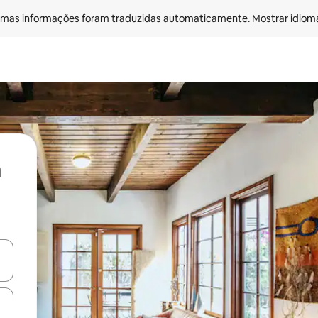
mas informações foram traduzidas automaticamente. 
Mostrar idioma
ore-os usando as seta para cima e para baixo do teclado ou tocando e