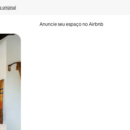
 original
Anuncie seu espaço no Airbnb
 deslizando o dedo na tela.