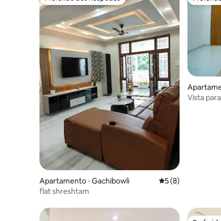
Preferido dos hóspedes
Preferid
Apartame
Vista par
Lanco Hill
Apartamento ⋅ Gachibowli
5 de uma avaliação
5 (8)
flat shreshtam