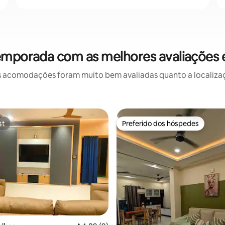
temporada com as melhores avaliações
 acomodações foram muito bem avaliadas quanto a localizaçã
st
Preferido dos hóspedes
st
Preferido dos hóspedes
média de 5, 51 avaliações