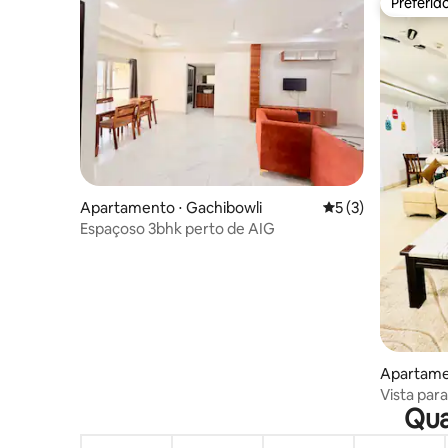
Preferid
Preferid
Apartamento ⋅ Gachibowli
5 de uma avaliação
5 (3)
Espaçoso 3bhk perto de AIG
Apartame
Vista par
Qua
circle/US