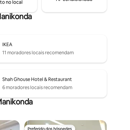
to no local
xante e
a no
 Manikonda
IKEA
11 moradores locais recomendam
Shah Ghouse Hotel & Restaurant
6 moradores locais recomendam
Manikonda
Preferido dos hóspedes