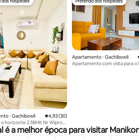
o dos hóspedes
Preferido dos hóspedes
o dos hóspedes
Preferido dos hóspedes
Apartamento ⋅ Gachibowli
Apartamento com vista para o 
 média de 5, 3 avaliações
das colinas de Lanco
nto ⋅ Gachibowli
4,93 de uma avaliação média de 5, 30 avalia
4,93 (30)
a o horizonte 2.5BHK Nr Wipro
l é a melhor época para visitar Maniko
 consulate