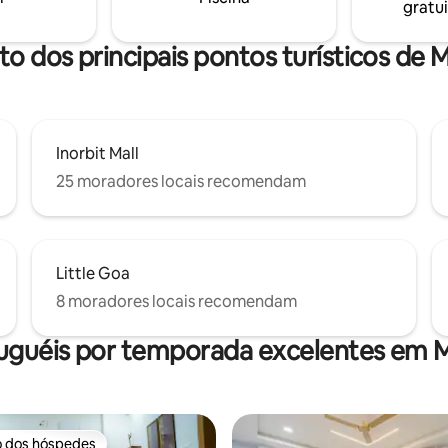
gratui
premium para uma estadia rela
sofisticada. Reserve sua estadi
Orchid Stay hoje!
to dos principais pontos turísticos de
Inorbit Mall
25 moradores locais recomendam
Little Goa
8 moradores locais recomendam
luguéis por temporada excelentes em 
o dos hóspedes