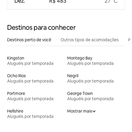
Dez.
R$ 483
27 °C
Destinos para conhecer
Destinos perto de você
Outros tipos de acomodações
Pr
Kingston
Montego Bay
Aluguéis por temporada
Aluguéis por temporada
Ocho Rios
Negril
Aluguéis por temporada
Aluguéis por temporada
Portmore
George Town
Aluguéis por temporada
Aluguéis por temporada
Hellshire
Mostrar mais
Aluguéis por temporada