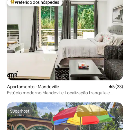
Preferido dos hóspedes
Entre os melhores preferidos dos hóspedes
Apartamento ⋅ Mandeville
5 de uma a
5 (33)
Estúdio moderno Mandeville Localização tranquila e
privilegiada
Superhost
Superhost