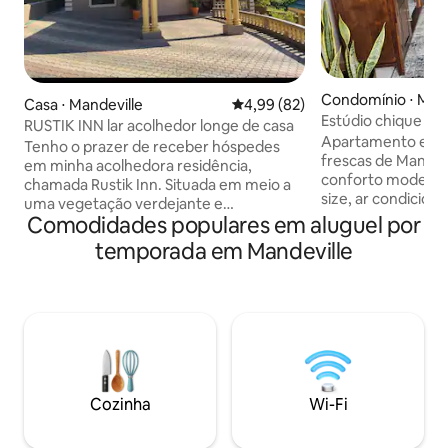
Condomínio ⋅ Mand
Casa ⋅ Mandeville
4,99 de uma avaliação média de
4,99 (82)
Estúdio chique co
RUSTIK INN lar acolhedor longe de casa
condicionado, pis
Apartamento estúd
Tenho o prazer de receber hóspedes
frescas de Mandev
em minha acolhedora residência,
conforto modern
chamada Rustik Inn. Situada em meio a
size, ar condicion
uma vegetação verdejante e
totalmente equip
Comodidades populares em aluguel por
exuberante, você encontrará a
privada, Wi-Fi rápi
escapadinha perfeita na paróquia mais
temporada em Mandeville
lavadora/secadora
legal da Jamaica. Aqui você encontrará
lareira, espaço de
tranquilidade e paz se estiver
futon, piscina e 
procurando um relaxamento perfeito
Localizado no cen
para fugir. O Rustik Inn está localizado a
da cidade, com fáci
20 minutos do centro da cidade de
restaurantes e par
Mandeville, em uma comunidade
check-in seguro 
segura. Estou muito feliz em poder
gratuito no local
compartilhar um pedaço da minha casa
Cozinha
Wi-Fi
apartamentos tranq
com você e estou definitivamente
para trabalho ou
ansioso para ajudar você a criar as
ambiente tropical 