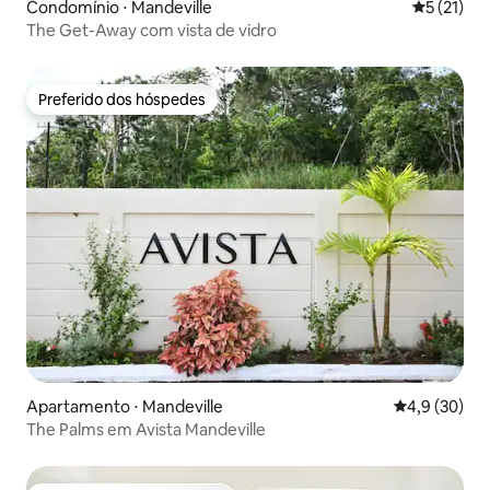
Condomínio ⋅ Mandeville
5 de uma a
5 (21)
The Get-Away com vista de vidro
Preferido dos hóspedes
Preferido dos hóspedes
Apartamento ⋅ Mandeville
4,9 de uma a
4,9 (30)
The Palms em Avista Mandeville