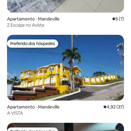
Apartamento ⋅ Mandeville
5 de uma 
5 (7)
Z Escape no Avista
Preferido dos hóspedes
Preferido dos hóspedes
Apartamento ⋅ Mandeville
4,92 de uma a
4,92 (37)
A VISTA