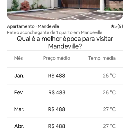
Apartamento ⋅ Mandeville
5 de uma 
5 (9)
Retiro aconchegante de 1 quarto em Mandeville
Qual é a melhor época para visitar
Mandeville?
Mês
Preço médio
Temp. média
Jan.
R$ 488
26 °C
Fev.
R$ 483
26 °C
Mar.
R$ 488
27 °C
Abr.
R$ 488
27 °C