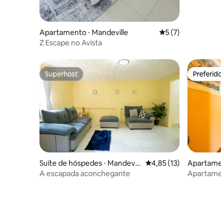
Apartamento ⋅ Mandeville
5 de uma avaliação
5 (7)
Z Escape no Avista
Superhost
Preferid
Superhost
Preferid
Suíte de hóspedes ⋅ Mandevill
4,85 de uma avaliação 
4,85 (13)
Apartamen
e
A escapada aconchegante
Apartame
hidromas
Mandevill