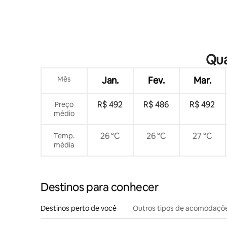
Qua
Mês
Jan.
Fev.
Mar.
R$ 492
R$ 486
R$ 492
Preço
médio
26 °C
26 °C
27 °C
Temp.
média
Destinos para conhecer
Destinos perto de você
Outros tipos de acomodaçõ