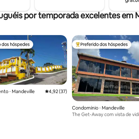
gratui
 Precisa de mais espaço? Um
experiência em geral!
partamento está disponível no
ra familiares ou amigos.
luguéis por temporada excelentes em M
o dos hóspedes
Preferido dos hóspedes
o dos hóspedes
Entre os melhores preferidos d
to ⋅ Mandeville
4,92 de uma avaliação média de 5, 37 avalia
4,92 (37)
Condomínio ⋅ Mandeville
The Get-Away com vista de vid