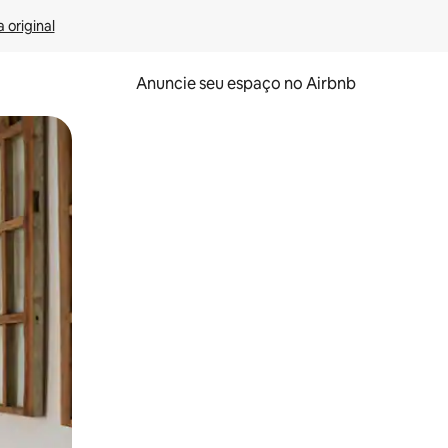
 original
Anuncie seu espaço no Airbnb
 deslizando o dedo na tela.