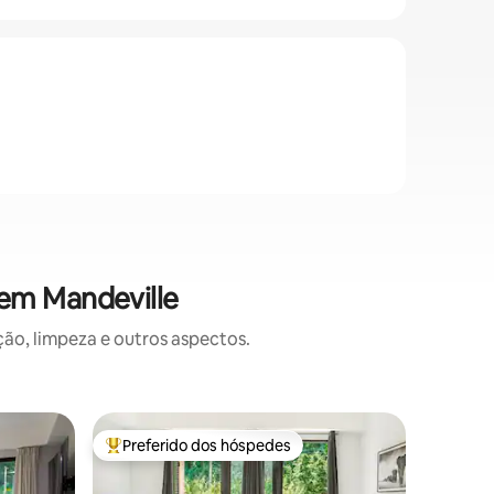
 em Mandeville
o, limpeza e outros aspectos.
Apartame
Preferido dos hóspedes
Prefe
Entre os melhores preferidos dos hóspedes
Entre o
Apartame
piscina e
Relaxe ne