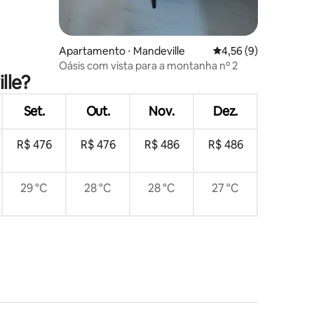
Apartamento ⋅ Mandeville
4,56 de uma avaliaçã
4,56 (9)
Oásis com vista para a montanha nº 2
lle?
Set.
Out.
Nov.
Dez.
R$ 476
R$ 476
R$ 486
R$ 486
29 °C
28 °C
28 °C
27 °C