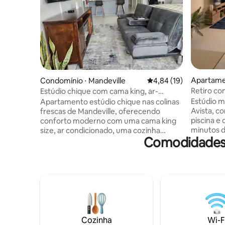
Apartamen
Condomínio ⋅ Mandeville
4,84 de uma avaliação 
4,84 (19)
Retiro com
Estúdio chique com cama king, ar-
minutos d
condicionado, piscina + academia
Estúdio m
Apartamento estúdio chique nas colinas
Avista, co
frescas de Mandeville, oferecendo
piscina e 
conforto moderno com uma cama king
minutos d
size, ar condicionado, uma cozinha
Comodidades 
Acorde e
totalmente equipada, uma varanda
premium, 
privada, Wi-Fi rápido, smart TV,
condicion
lavadora/secadora na unidade, uma
compacta 
lareira, espaço de trabalho dedicado,
também p
futon, piscina e uma academia.
academia,
Localizado no centro, perto do coração
estaciona
da cidade, com fácil acesso a lojas,
viajantes
restaurantes e parques. Possui self-
visitam a
check-in seguro + estacionamento
Cozinha
Wi-F