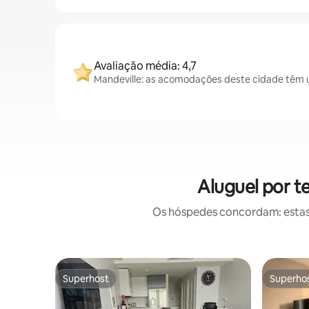
Avaliação média: 4,7
Mandeville: as acomodações deste cidade têm u
Aluguel por t
Os hóspedes concordam: estas
Superhost
Superho
Superhost
Superho