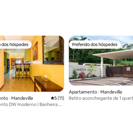
 média de 5, 7 avaliações
o dos hóspedes
Preferido dos hóspedes
o dos hóspedes
Preferido dos hóspedes
Apartamento ⋅ Mandeville
Retiro aconchegante de 1 quar
média de 5, 13 avaliações
to ⋅ Mandeville
5 de uma avaliação média de 5, 11 avalia
5 (11)
Mandeville
nto DW moderno | Banheira de
sagem + ar condicionado em
e