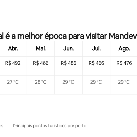
l é a melhor época para visitar Mandevi
Abr.
Mai.
Jun.
Jul.
Ago.
R$ 492
R$ 466
R$ 486
R$ 466
R$ 476
27 °C
28 °C
29 °C
29 °C
29 °C
es
Principais pontos turísticos por perto