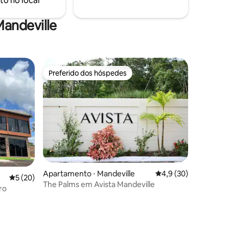
to no local
Experimente conforto, estilo e
conveniência.
andeville
Preferido dos hóspedes
os hóspedes
Preferido dos hóspedes
ções
Apartamento ⋅ Mandeville
4,9 de uma avaliação
4,9 (30)
5 de uma avaliação média de 5, 20 avaliações
5 (20)
The Palms em Avista Mandeville
ro