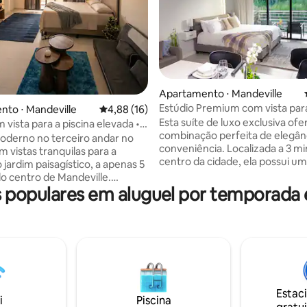
Apartamento ⋅ Mandeville
Estúdio Premium com vista para
to ⋅ Mandeville
4,88 de uma avaliação média de 5, 16 avalia
4,88 (16)
média de 5, 19 avaliações
Esta suíte de luxo exclusiva ofe
 vista para a piscina elevada • 5
combinação perfeita de elegân
a cidade
oderno no terceiro andar no
conveniência. Localizada a 3 m
m vistas tranquilas para a
centro da cidade, ela possui um
o jardim paisagístico, a apenas 5
privativa com um terraço sere
o centro de Mandeville.
academia totalmente equipada
populares em aluguel por temporada 
m uma cama queen size
trilha para corrida. A suíte pos
aproveite Wi-Fi rápido, ar-
interior espaçoso e comodidad
ado, Smart TV e uma cozinha
premium, incluindo serviços de
e prática. Os hóspedes
concierge. Sua proximidade co
odem desfrutar de piscina,
centro da cidade permite fácil 
 segurança 24 horas e
restaurantes requintados, lojas
mento. Perfeito para casais,
entretenimento, tornando-a um
 individuais ou de negócios que
ideal para aqueles que procur
Estac
 família, casamentos ou
i
Piscina
relaxamento, luxo e uma ótima