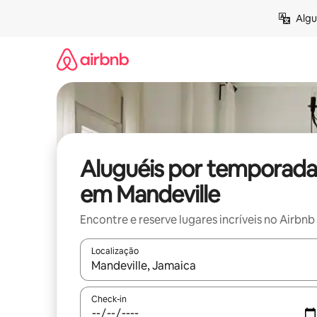
Pular
Algu
para
o
conteúdo
Aluguéis por temporada
em Mandeville
Encontre e reserve lugares incríveis no Airbnb
Localização
Quando os resultados estiverem disponíveis, expl
Check-in