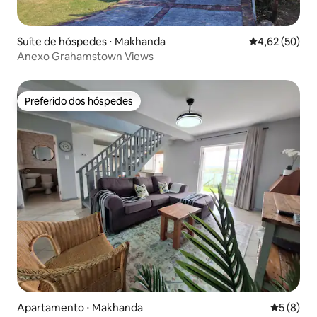
Suíte de hóspedes ⋅ Makhanda
4,62 de uma a
4,62 (50)
Anexo Grahamstown Views
Preferido dos hóspedes
Preferido dos hóspedes
Apartamento ⋅ Makhanda
5 de uma 
5 (8)