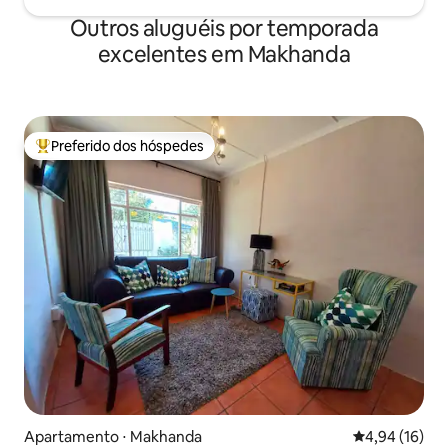
Outros aluguéis por temporada
excelentes em Makhanda
Preferido dos hóspedes
Entre os melhores preferidos dos hóspedes
Apartamento ⋅ Makhanda
4,94 de uma a
4,94 (16)