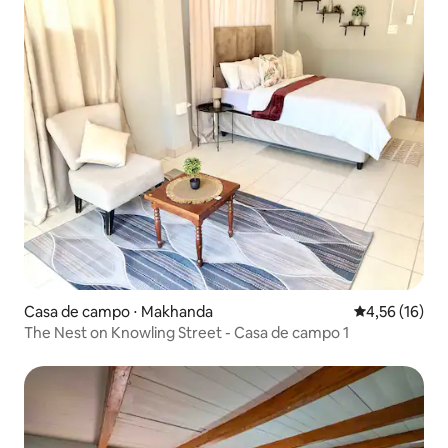
Casa de campo ⋅ Makhanda
4,56 de uma a
4,56 (16)
The Nest on Knowling Street - Casa de campo 1