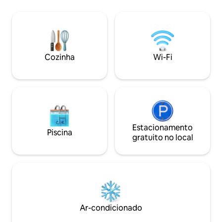
geladeira/congelador, máquina de lavar
roupa, chaleira, torradeira, talheres,
louças, panelas, frigideiras e todos os
utensílios. Há um pequeno espaço de
trabalho e Wi-Fi constante está
disponível. Há também estacionamento
Cozinha
Wi-Fi
seguro fora da estrada. ENERGIA
SOLAR!! Chega de queda de energia
Estacionamento
Piscina
gratuito no local
Ar-condicionado