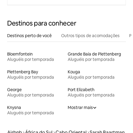
Destinos para conhecer
Destinos perto de você
Outros tipos de acomodações
Pr
Bloemfontein
Grande Baía de Plettenberg
Aluguéis por temporada
Aluguéis por temporada
Plettenberg Bay
Kouga
Aluguéis por temporada
Aluguéis por temporada
George
Port Elizabeth
Aluguéis por temporada
Aluguéis por temporada
Knysna
Mostrar mais
Aluguéis por temporada
Airbnb
África do Sul
Cabo Oriental
Sarah Baartman