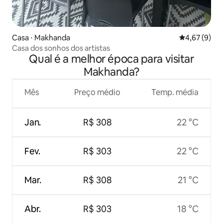
Casa ⋅ Makhanda
4,67 de uma 
4,67 (9)
Casa dos sonhos dos artistas
Qual é a melhor época para visitar
Makhanda?
Mês
Preço médio
Temp. média
Jan.
R$ 308
22 °C
Fev.
R$ 303
22 °C
Mar.
R$ 308
21 °C
Abr.
R$ 303
18 °C