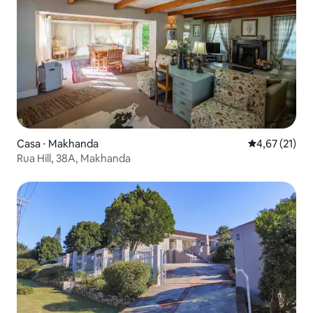
Casa ⋅ Makhanda
4,67 de uma a
4,67 (21)
Rua Hill, 38A, Makhanda