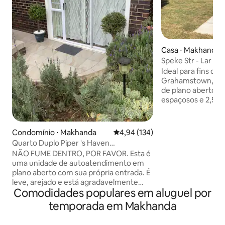
Casa ⋅ Makhanda
Speke Str - Lar lo
Ideal para fins de
Grahamstown, est
de plano aberto t
espaçosos e 2,5 
acomodar 6 hósped
projetada em torn
ar livre e é aprimo
Condomínio ⋅ Makhanda
4,94 de uma avaliação média de 
4,94 (134)
os dias quentes de
Quarto Duplo Piper 's Haven
estrondosa para as
Apartamento com cozinha.
NÃO FUME DENTRO, POR FAVOR. Esta é
inverno. A cozinha está totalmente
uma unidade de autoatendimento em
equipada para perm
plano aberto com sua própria entrada. É
especiais para a fa
leve, arejado e está agradavelmente
você pode fazer u
Comodidades populares em aluguel por
decorado. Tem um banheiro separado,
A casa está idealm
lavatório com um chuveiro acima da
temporada em Makhanda
as escolas St And
banheira. A cozinha está totalmente
Kingswood.
equipada com fogão a gás, micro-ondas,