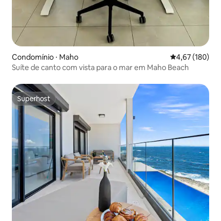
Condomínio ⋅ Maho
4,67 de uma av
4,67 (180)
Suíte de canto com vista para o mar em Maho Beach
Superhost
Superhost