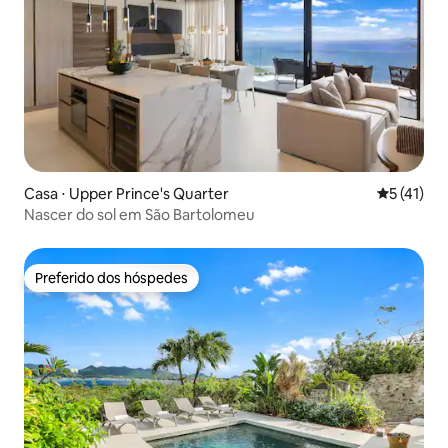
Casa ⋅ Upper Prince's Quarter
5 de uma a
5 (41)
Nascer do sol em São Bartolomeu
Preferido dos hóspedes
Preferido dos hóspedes