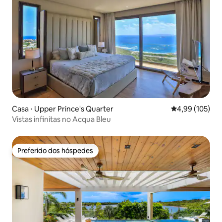
Casa ⋅ Upper Prince's Quarter
4,99 de uma av
4,99 (105)
Vistas infinitas no Acqua Bleu
Preferido dos hóspedes
Preferido dos hóspedes