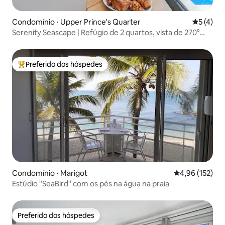
Condomínio ⋅ Upper Prince's Quarter
5 de uma 
5 (4)
Serenity Seascape | Refúgio de 2 quartos, vista de 270°
para o mar
Preferido dos hóspedes
Entre os melhores preferidos dos hóspedes
Condomínio ⋅ Marigot
4,96 de uma av
4,96 (152)
Estúdio "SeaBird" com os pés na água na praia
Preferido dos hóspedes
Preferido dos hóspedes