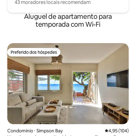
43 moradores locais recomendam
Aluguel de apartamento para
temporada com Wi-Fi
Preferido dos hóspedes
Preferido dos hóspedes
Condomínio ⋅ Simpson Bay
4,95 de uma av
4,95 (104)