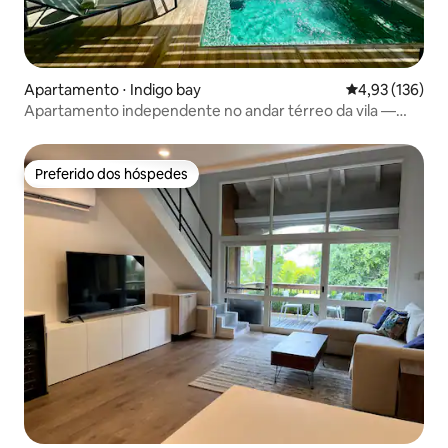
Apartamento ⋅ Indigo bay
4,93 de uma av
4,93 (136)
Apartamento independente no andar térreo da vila —
Indigo Bay
Preferido dos hóspedes
Preferido dos hóspedes