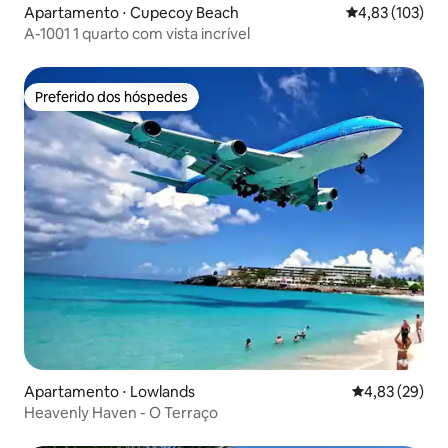
Apartamento ⋅ Cupecoy Beach
4,83 de uma av
4,83 (103)
A-1001 1 quarto com vista incrível
Preferido dos hóspedes
Preferido dos hóspedes
Apartamento ⋅ Lowlands
4,83 de uma a
4,83 (29)
Heavenly Haven - O Terraço