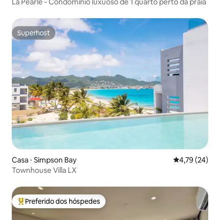
La Pearle - Condomínio luxuoso de 1 quarto perto da praia
Superhost
Superhost
Casa ⋅ Simpson Bay
4,79 de uma a
4,79 (24)
Townhouse Villa LX
Preferido dos hóspedes
Entre os melhores preferidos dos hóspedes