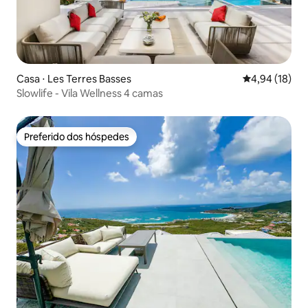
Casa ⋅ Les Terres Basses
4,94 de uma a
4,94 (18)
Slowlife - Vila Wellness 4 camas
Preferido dos hóspedes
Preferido dos hóspedes