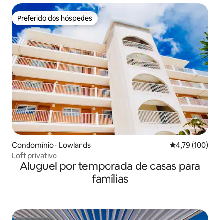
Preferido dos hóspedes
Preferido dos hóspedes
Condomínio ⋅ Lowlands
4,79 de uma av
4,79 (100)
Loft privativo
Aluguel por temporada de casas para
famílias