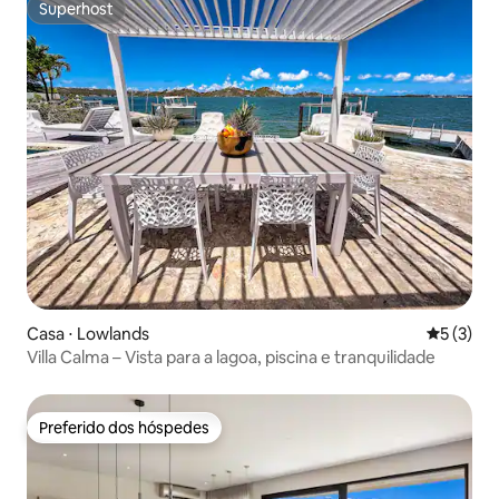
Superhost
Superhost
Casa ⋅ Lowlands
5 de uma 
5 (3)
Villa Calma – Vista para a lagoa, piscina e tranquilidade
Preferido dos hóspedes
Preferido dos hóspedes