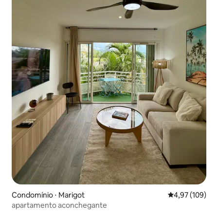
Condomínio ⋅ Marigot
4,97 de uma av
4,97 (109)
apartamento aconchegante