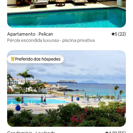
Apartamento ⋅ Pelican
5 de uma a
5 (22)
Pérola escondida luxuosa - piscina privativa
Preferido dos hóspedes
Entre os melhores preferidos dos hóspedes