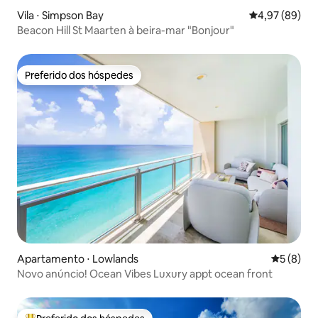
Vila ⋅ Simpson Bay
4,97 de uma a
4,97 (89)
Beacon Hill St Maarten à beira-mar "Bonjour"
Preferido dos hóspedes
Preferido dos hóspedes
Apartamento ⋅ Lowlands
5 de uma 
5 (8)
Novo anúncio! Ocean Vibes Luxury appt ocean front