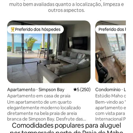
muito bem avaliadas quanto a localização, limpeza e
outros aspectos.
Preferido dos hóspedes
Preferido dos hó
Entre os melhores preferidos dos hóspedes
Preferido dos hó
Apartamento ⋅ Simpson Bay
5 de uma avaliação média de 
5 (250)
Condomínio ⋅ Low
Apartamento em casa de praia
Estúdio Maho com 
aeroporto, Wi-Fi g
Um apartamento de um quarto
Bem-vindo ao "Fli
elegantemente moderno localizado
apartamento estúd
diretamente na bela praia de areia
com vista para o 
branca de Simpson Bay. Desfrute das
Internacional Princ
Comodidades populares para aluguel
águas cristalinas durante o dia e explore
praia de Simpson Bay. Esta unida
o charme caribenho da nossa agitada
em uma localização 