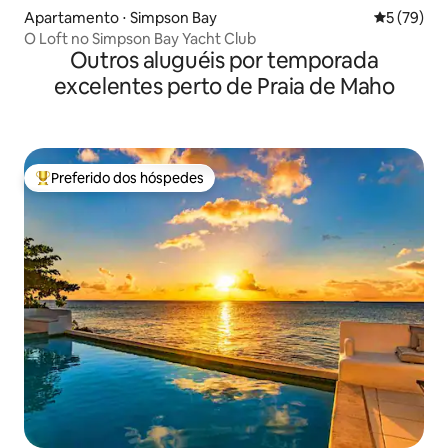
Apartamento ⋅ Simpson Bay
5 de uma a
5 (79)
O Loft no Simpson Bay Yacht Club
Outros aluguéis por temporada
excelentes perto de Praia de Maho
Preferido dos hóspedes
Entre os melhores preferidos dos hóspedes