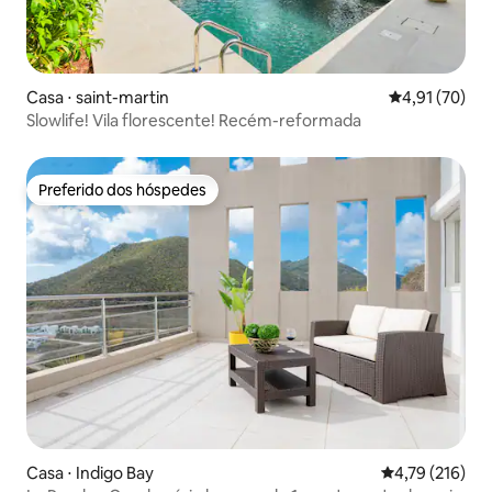
Casa ⋅ saint-martin
4,91 de uma a
4,91 (70)
Slowlife! Vila florescente! Recém-reformada
Preferido dos hóspedes
Preferido dos hóspedes
Casa ⋅ Indigo Bay
4,79 de uma av
4,79 (216)