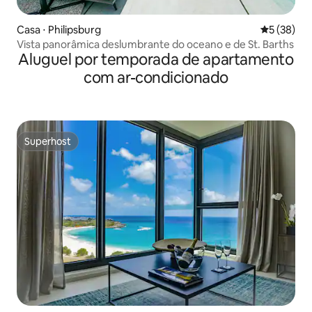
Casa ⋅ Philipsburg
5 de uma a
5 (38)
Vista panorâmica deslumbrante do oceano e de St. Barths
Aluguel por temporada de apartamento
com ar-condicionado
Superhost
Superhost