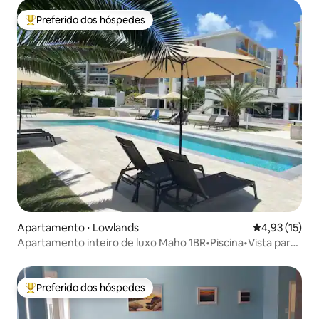
Preferido dos hóspedes
Entre os melhores preferidos dos hóspedes
Apartamento ⋅ Lowlands
4,93 de uma a
4,93 (15)
Apartamento inteiro de luxo Maho 1BR•Piscina•Vista para
a pista do oceano
Preferido dos hóspedes
Entre os melhores preferidos dos hóspedes