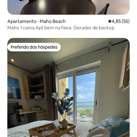
Apartamento ⋅ Maho Beach
4,85 de uma a
4,85 (55)
Maho 1 cama Apt bem na faixa. Gerador de backup
Preferido dos hóspedes
Preferido dos hóspedes