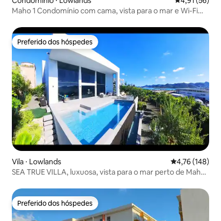
Condomínio ⋅ Lowlands
4,91 de uma a
4,91 (56)
Maho 1 Condomínio com cama, vista para o mar e Wi-Fi
gratuito
Preferido dos hóspedes
Preferido dos hóspedes
Vila ⋅ Lowlands
4,76 de uma av
4,76 (148)
SEA TRUE VILLA, luxuosa, vista para o mar perto de Maho
e Mulletbay
Preferido dos hóspedes
Preferido dos hóspedes