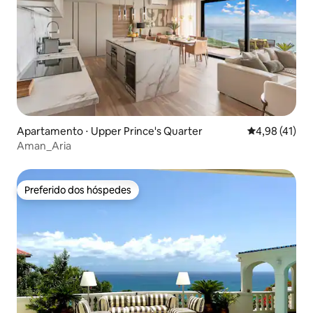
Apartamento ⋅ Upper Prince's Quarter
4,98 de uma a
4,98 (41)
Aman_Aria
Preferido dos hóspedes
Preferido dos hóspedes