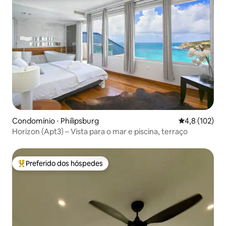
Condomínio ⋅ Philipsburg
4,8 de uma av
4,8 (102)
Horizon (Apt3) – Vista para o mar e piscina, terraço
Preferido dos hóspedes
Entre os melhores preferidos dos hóspedes