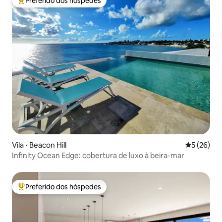
Preferido dos hóspedes
Entre os melhores preferidos dos hóspedes
Vila ⋅ Beacon Hill
5 de uma a
5 (26)
Infinity Ocean Edge: cobertura de luxo à beira-mar
Preferido dos hóspedes
Entre os melhores preferidos dos hóspedes