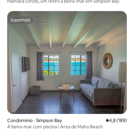
Hamaka condo, um retiro à beira-mar em Simpson Bay
Superhost
Superhost
Condomínio ⋅ Simpson Bay
4,8 de uma av
4,8 (189)
À beira-mar com piscina | Área de Maho Beach