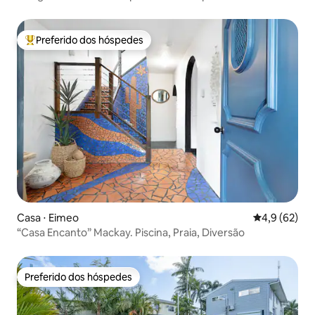
Preferido dos hóspedes
Entre os melhores preferidos dos hóspedes
Casa ⋅ Eimeo
4,9 de uma a
4,9 (62)
“Casa Encanto” Mackay. Piscina, Praia, Diversão
Preferido dos hóspedes
Preferido dos hóspedes