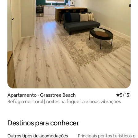
Apartamento ⋅ Grasstree Beach
5 de uma a
5 (15)
Refúgio no litoral | noites na fogueira e boas vibrações
Destinos para conhecer
Outros tipos de acomodações
Principais pontos turísticos po