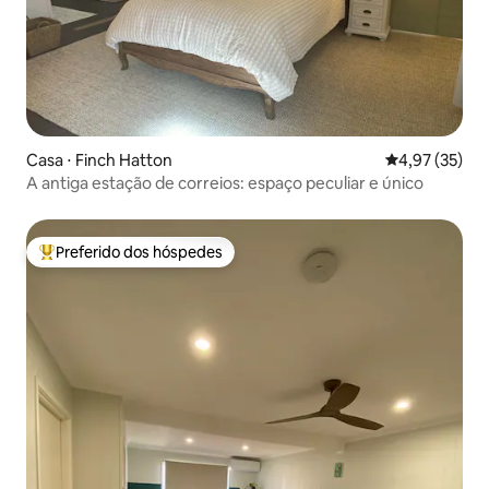
Casa ⋅ Finch Hatton
4,97 de uma a
4,97 (35)
A antiga estação de correios: espaço peculiar e único
Preferido dos hóspedes
Entre os melhores preferidos dos hóspedes