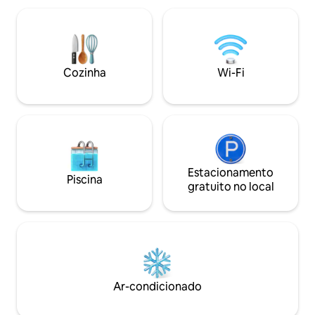
fogueira privativa. Rodeada pela
pequena estação de
natureza, esta acomodação ecológica
pia e um bar. A p
oferece total privacidade, conforto e o
adiante, no coraç
lugar perfeito para se desconectar,
sua própria pérgu
relaxar e recarregar as energias. Uma
dois.
Cozinha
Wi-Fi
joia escondida a apenas 20 minutos de
Proserpine e a 45 minutos de Airlie
Beach.
Estacionamento
Piscina
gratuito no local
Ar-condicionado