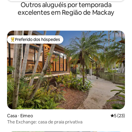
Outros aluguéis por temporada
excelentes em Região de Mackay
Preferido dos hóspedes
Entre os melhores preferidos dos hóspedes
Casa ⋅ Eimeo
5 de uma a
5 (23)
The Exchange: casa de praia privativa