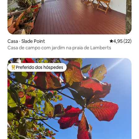
Casa ⋅ Slade Point
4,95 de uma a
4,95 (22)
Casa de campo com jardim na praia de Lamberts
Preferido dos hóspedes
Entre os melhores preferidos dos hóspedes