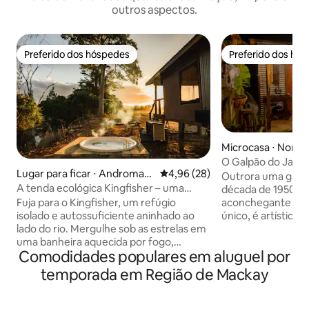
outros aspectos.
Preferido dos hóspedes
Preferido dos hó
Preferido dos hóspedes
Preferido dos hó
Microcasa ⋅ North
O Galpão do Jard
Lugar para ficar ⋅ Andromac
4,96 de uma avaliação média de
4,96 (28)
Outrora uma gara
he
A tenda ecológica Kingfisher – uma
década de 1950, 
experiência de glamping.
Fuja para o Kingfisher, um refúgio
aconchegante dent
isolado e autossuficiente aninhado ao
único, é artístico,
lado do rio. Mergulhe sob as estrelas em
e foi construído q
uma banheira aquecida por fogo,
nós. O quarto prin
Comodidades populares em aluguel por
desfrute de um chuveiro quente
cama queen confo
interno/externo com vistas
frigobar, micro-on
temporada em Região de Mackay
deslumbrantes, maravilhe-se com o
torradeira e chale
sistema fluvial através de seu próprio
outros eletrodomésticos. 
acesso privado ou relaxe em sua
portas francesas,