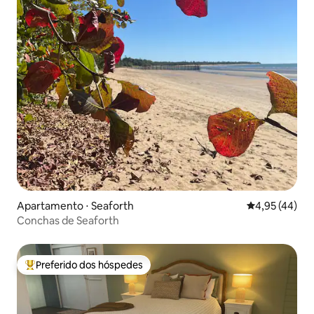
Apartamento ⋅ Seaforth
4,95 de uma a
4,95 (44)
Conchas de Seaforth
Preferido dos hóspedes
Entre os melhores preferidos dos hóspedes