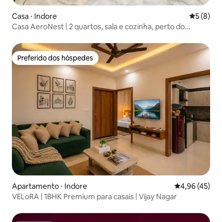
Casa ⋅ Indore
5 de uma 
5 (8)
Casa AeroNest | 2 quartos, sala e cozinha, perto do
aeroporto
Preferido dos hóspedes
Preferido dos hóspedes
Apartamento ⋅ Indore
4,96 de uma a
4,96 (45)
VELoRA | 1BHK Premium para casais | Vijay Nagar