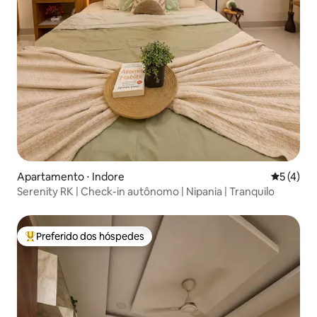
Apartamento ⋅ Indore
5 de uma 
5 (4)
Serenity RK | Check-in autônomo | Nipania | Tranquilo
Preferido dos hóspedes
Entre os melhores preferidos dos hóspedes