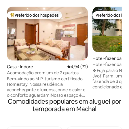
Preferido dos hóspedes
Preferido dos hó
Entre os melhores preferidos dos hóspedes
Preferido dos hó
Hotel-fazenda ⋅ 
Hotel-fazenda para
Casa ⋅ Indore
4,94 de uma avaliação média de
4,94 (72)
24h | Ar-condicio
🍀Fuja para o Natu
Acomodação premium de 2 quartos
Jyoti Farm, uma tr
com cozinha e banheiro, segura e
Bem-vindo ao M.P. turismo certificado
fazenda de 3 quar
central
Homestay. Nossa residência
condicionado em 
aconchegante e luxuosa, onde o calor e
cercada por veget
o conforto aguardam!Nosso espaço é
uma vida lenta co
Comodidades populares em aluguel por
diferenciado por sua mistura perfeita de
em casa, espaços 
comodidades modernas e charme
temporada em Machal
total (guarda e CCTV). 🛕 Base 
caseiro. A casa de família possui dois
para explorar Omk
quartos bem mobiliados com ar-
(1 hora), Mahakales
condicionado, cada um com um
horas), Maheshwar 
banheiro anexo, uma área de estar com