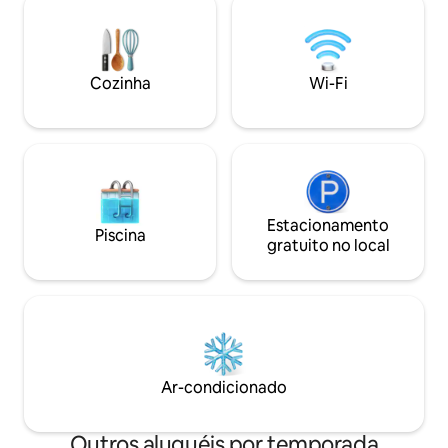
Mandu (1 hora). ✈️ Nosso espaço fica a
cozinha com TV e um agradável espaço
cerca de 45 minut
para sentar em um quarto. O lugar
Aeroporto de Ind
oferece luz natural abundante. A
providenciar táxis, se 
cozinha totalmente equipada permite
recarregue as ene
Cozinha
Wi-Fi
que você prepare qualquer coisa, desde
casa na natureza. 
um lanche rápido até uma refeição
saudável. Sinta-se verdadeiramente em
casa.
Estacionamento
Piscina
gratuito no local
Ar-condicionado
Outros aluguéis por temporada