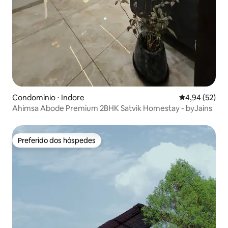
Condomínio ⋅ Indore
4,94 de uma a
4,94 (52)
Ahimsa Abode Premium 2BHK Satvik Homestay - byJains
Preferido dos hóspedes
Preferido dos hóspedes