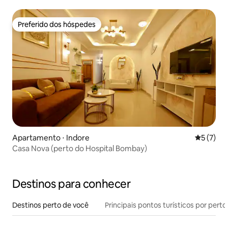
Preferido dos hóspedes
Preferido dos hóspedes
Apartamento ⋅ Indore
5 de uma 
5 (7)
Casa Nova (perto do Hospital Bombay)
Destinos para conhecer
Destinos perto de você
Principais pontos turísticos por perto