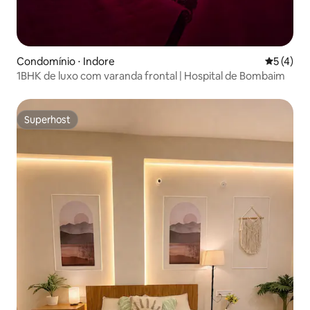
Condomínio ⋅ Indore
5 de uma 
5 (4)
1BHK de luxo com varanda frontal | Hospital de Bombaim
Superhost
Superhost