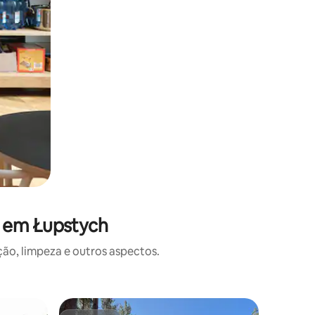
s em Łupstych
o, limpeza e outros aspectos.
Casa ⋅ Ru