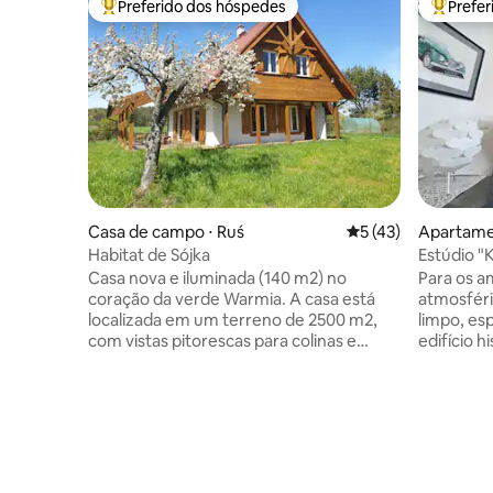
Preferido dos hóspedes
Prefe
Entre os melhores preferidos dos hóspedes
Entre os
Casa de campo ⋅ Ruś
5 de uma avaliação 
5 (43)
Apartame
Habitat de Sójka
Estúdio "
Centro. 
Casa nova e iluminada (140 m2) no
Para os a
coração da verde Warmia. A casa está
atmosfér
localizada em um terreno de 2500 m2,
limpo, es
com vistas pitorescas para colinas e
edifício 
florestas. O habitat está localizado na
antigo co
aldeia de Ruś, a 7 km de Olsztyn, em uma
para a pra
colina, nas proximidades de várias casas.
prefeitura
Sala de estar espaçosa, cozinha, lareira,
mas há um
sauna, terraço amplo e iluminado,
confortáv
churrasqueira, jardim amplo, balanços,
minutos a
redes, mesa de pingue-pongue. A casa
minutos d