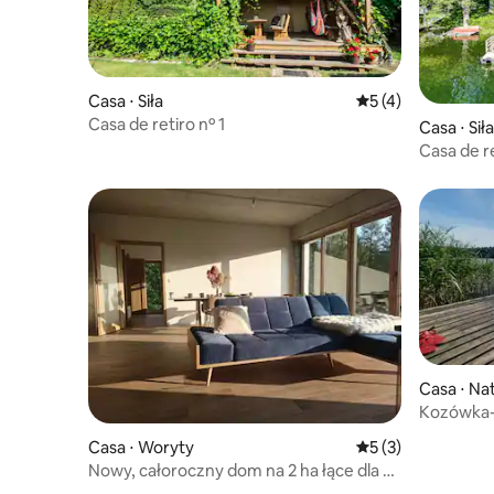
Casa ⋅ Siła
5 de uma avaliação
5 (4)
Casa de retiro nº 1
Casa ⋅ Siła
Casa de re
Casa ⋅ Na
Kozówka-
lago e um
Casa ⋅ Woryty
5 de uma avaliação
5 (3)
Nowy, całoroczny dom na 2 ha łące dla 8
osób