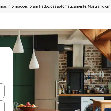
mas informações foram traduzidas automaticamente. 
Mostrar idioma
ore-os usando as seta para cima e para baixo do teclado ou tocando e