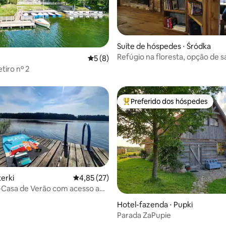
 média de 5, 4 avaliações
Suíte de hóspedes ⋅ Śródka
Refúgio na floresta, opção de 
5 de uma avaliação média de 5, 8 avalia
5 (8)
banheira de hidromassagem/ja
tiro nº 2
Preferido dos hóspedes
Entre os melhores preferidos d
terki
4,85 de uma avaliação média de 5, 27 avalia
4,85 (27)
Casa de Verão com acesso ao
 cais
 média de 5, 3 avaliações
Hotel-fazenda ⋅ Pupki
Parada ZaPupie