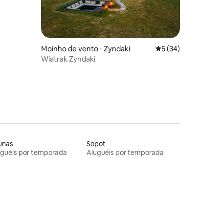
Moinho de vento ⋅ Zyndaki
5 de uma avaliação
5 (34)
Wiatrak Zyndaki
unas
Sopot
uguéis por temporada
Aluguéis por temporada