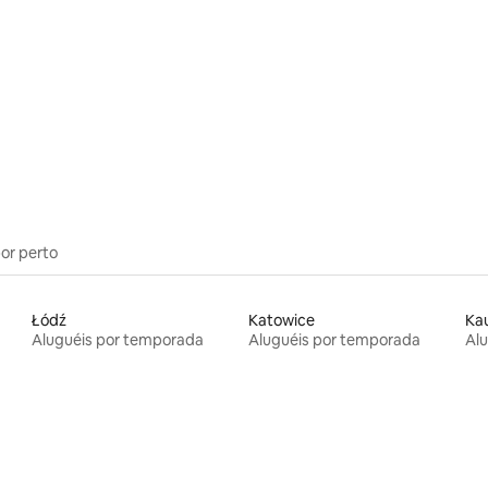
por perto
Łódź
Katowice
Ka
Aluguéis por temporada
Aluguéis por temporada
Al