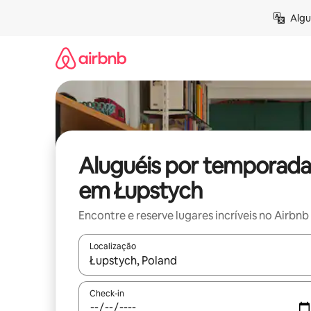
Pular
Algu
para
o
conteúdo
Aluguéis por temporada
em Łupstych
Encontre e reserve lugares incríveis no Airbnb
Localização
Quando os resultados estiverem disponíveis, expl
Check-in