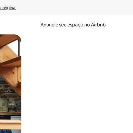
 original
Anuncie seu espaço no Airbnb
 deslizando o dedo na tela.