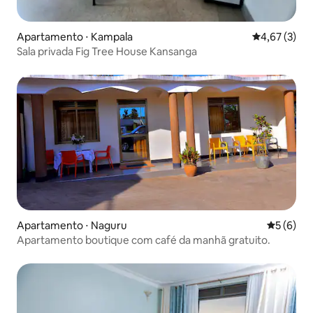
Apartamento ⋅ Kampala
4,67 de uma 
4,67 (3)
Sala privada Fig Tree House Kansanga
Apartamento ⋅ Naguru
5 de uma 
5 (6)
Apartamento boutique com café da manhã gratuito.