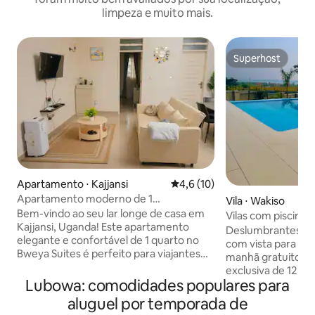
limpeza e muito mais.
Superhost
Superhost
Apartamento ⋅ Kajjansi
4,6 de uma avaliação média de
4,6 (10)
Apartamento moderno de 1
Vila ⋅ Wakiso
quarto/Bweya Suites/Entebbe rd
Bem-vindo ao seu lar longe de casa em
Vilas com piscina d
Kajjansi, Uganda! Este apartamento
piscina privativa 
Deslumbrantes vil
elegante e confortável de 1 quarto no
aeroporto
com vista para o l
Bweya Suites é perfeito para viajantes
manhã gratuito, pi
solo, casais e hóspedes de negócios que
exclusiva de 12 x 6
buscam conveniência e relaxamento.
Lubowa: comodidades populares para
equipada com bist
Desfrute de um quarto acolhedor, um
turco, ar-condicio
aluguel por temporada de
banheiro moderno com chuveiro
digital de tela plan