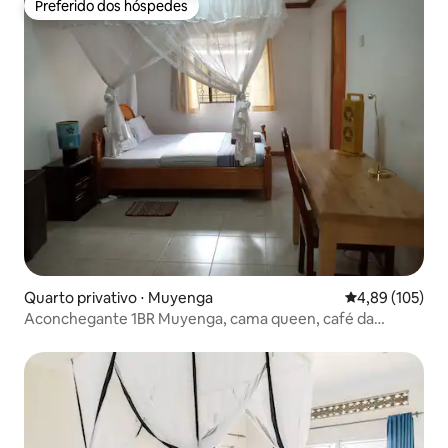
Preferido dos hóspedes
Preferido dos hóspedes
Quarto privativo ⋅ Muyenga
4,89 de uma av
4,89 (105)
Aconchegante 1BR Muyenga, cama queen, café da
manhã, chuveiro quente