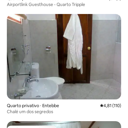
Airportlink Guesthouse - Quarto Tripple
Quarto privativo ⋅ Entebbe
4,81 de uma av
4,81 (110)
Chalé um dos segredos