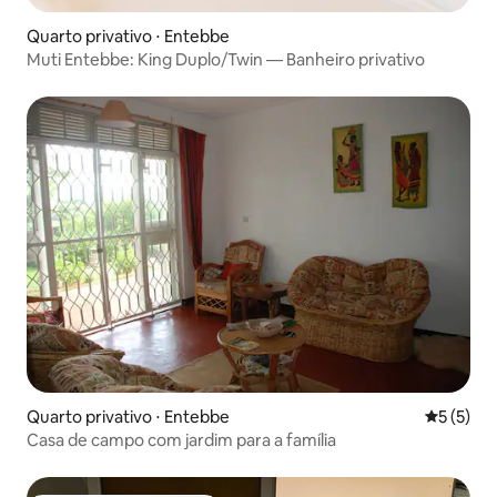
Quarto privativo ⋅ Entebbe
Muti Entebbe: King Duplo/Twin — Banheiro privativo
Quarto privativo ⋅ Entebbe
5 de uma 
5 (5)
Casa de campo com jardim para a família