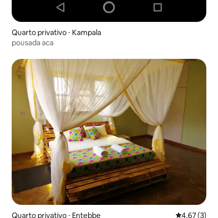
Quarto privativo ⋅ Kampala
pousada aca
Quarto privativo ⋅ Entebbe
4,67 de uma 
4,67 (3)