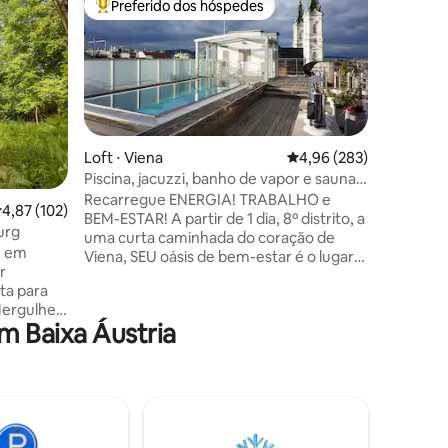
Preferido dos hóspedes
Prefe
Entre os melhores preferidos dos hóspedes
Entre o
Elsbeer 
Graças às
quartos s
especial 
qualidade
encontra
jantar co
maciça de
Loft ⋅ Viena
4,96 de uma avaliação m
4,96 (283)
todo o c
Piscina, jacuzzi, banho de vapor e sauna!
desligado
Apenas para o seu descanso
Recarregue ENERGIA! TRABALHO e
ções
,87 de uma avaliação média de 5, 102 avaliações
4,87 (102)
condicio
BEM-ESTAR! A partir de 1 dia, 8º distrito, a
permanen
urg
uma curta caminhada do coração de
aquece, 
e em
Viena, SEU oásis de bem-estar é o lugar
vários ba
r
perfeito, especialmente AGORA! home-
ambiente 
ta para
office++. Inundado de luz, com terraço
podemos
Mergulhe
privativo, incluindo piscina PRIVATIVA,
 Baixa Áustria
 acorde
área de spa com sauna & Co., elegante
área de estar extravagante e cozinha
ncentre-se
moderna. A coisa certa para solteiros,
. Nossa
casais, pessoas de negócios, em uma
e belos
pausa - simplesmente pessoas que
a
querem ter momentos
liciosa.
DESPREOCUPADOS! Basta pegar seu