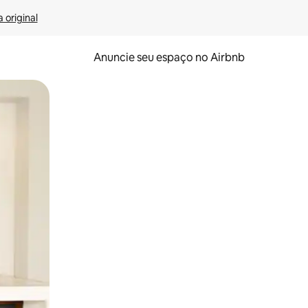
 original
Anuncie seu espaço no Airbnb
 deslizando o dedo na tela.