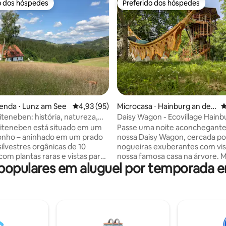
o dos hóspedes
Preferido dos hóspedes
o dos hóspedes
Preferido dos hóspedes
média de 5, 37 avaliações
enda ⋅ Lunz am See
4,93 de uma avaliação média de 5, 95 avalia
4,93 (95)
Microcasa ⋅ Hainburg an der
4
Donau
iteneben: história, natureza,
Daisy Wagon - Ecovillage Hainb
ui
iteneben está situado em um
Passe uma noite aconchegant
sonho – aninhado em um prado
nossa Daisy Wagon, cercada po
silvestres orgânicas de 10
nogueiras exuberantes com vis
com plantas raras e vistas para
nossa famosa casa na árvore. 
opulares em aluguel por temporada em
, vales e florestas. Antiga
na natureza e descanse bem e
, às vezes, refúgio
com o canto dos pássaros. Descubra o
tico, agora combina charme
estilo de vida minimalista e co
 com conforto moderno, de
no que é realmente importante
de fibra a sauna panorâmica.
região tem muito a oferecer, d
ntado por uma capela e
parques nacionais a arquitetur
nvidativos para se demorar. No
fascinante, história e comida de