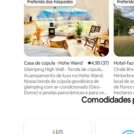
Preferido dos hóspedes
Preferid
Preferido dos hóspedes
Preferid
Casa de cúpula ⋅ Hohe Wand
4,95 de uma avaliação 
4,95 (37)
Hotel-faz
Glamping High Wall - Tenda de cúpula
Chalé Bre
com janela de estrelas
lago e esq
Acampamento de luxo no Hohe Wand.
Hinterbre
Nossa tenda de cúpula geodésica de
local de 
glamping com ar-condicionado (Geo-
de flores 
Dome) e janelas panorâmicas e para ver
hectares 
Comodidades p
as estrelas oferece natureza, romance e
montanhas
uma verdadeira sensação de tenda-
fazenda e
bolha. O que não pode deixar de fazer:
aristocrá
*Banheira de hidromassagem * Oásis de
histórico
paz * Vista para a montanha de cadeiras
internet 
de balanço * Janela em forma de estrela
Compleme
acima da cama de casal (colchão
pontos co