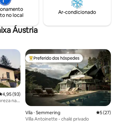
am
home-office com relaaaaaax AGORA!
ionamento
usando
Ar-condicionado
to no local
como
amo.
ixa Áustria
Preferido dos hóspedes
Entre os melhores preferidos dos hóspedes
4,95 de uma avaliação média de 5, 93 avaliações
4,95 (93)
ureza na
Vila ⋅ Semmering
5 de uma avaliação
5 (27)
Villa Antoinette - chalé privado
ções