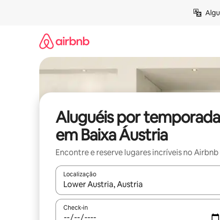
Pular
Algu
para
o
conteúdo
Aluguéis por temporada
em Baixa Áustria
Encontre e reserve lugares incríveis no Airbnb
Localização
Quando os resultados estiverem disponíveis, expl
Check-in