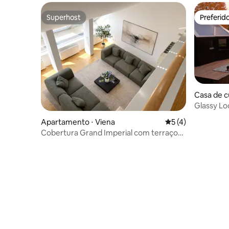
Superhost
Preferid
Superhost
Preferid
Casa de c
Glassy Lo
banheira 
Apartamento ⋅ Viena
5 de uma avaliação
5 (4)
Cobertura Grand Imperial com terraço
grande