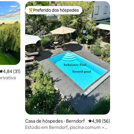
Preferido dos hóspedes
Entre os melhores preferidos dos hóspedes
ções
4,84 de uma avaliação média de 5, 31 avaliações
4,84 (31)
rivativa
Casa de hóspedes ⋅ Berndorf
4,98 de uma avaliação
4,98 (56)
Estúdio em Berndorf, piscina comum +
sauna privativa