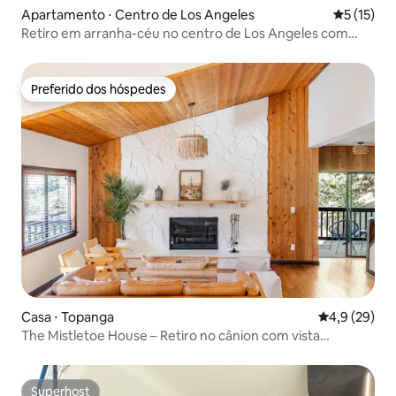
Apartamento ⋅ Centro de Los Angeles
5 de uma a
5 (15)
Retiro em arranha-céu no centro de Los Angeles com
varanda privativa
Preferido dos hóspedes
Preferido dos hóspedes
Casa ⋅ Topanga
4,9 de uma a
4,9 (29)
The Mistletoe House – Retiro no cânion com vista
deslumbrante
Superhost