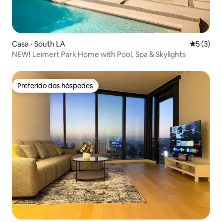
Casa ⋅ South LA
5 de uma 
5 (3)
NEW! Leimert Park Home with Pool, Spa & Skylights
Preferido dos hóspedes
Preferido dos hóspedes