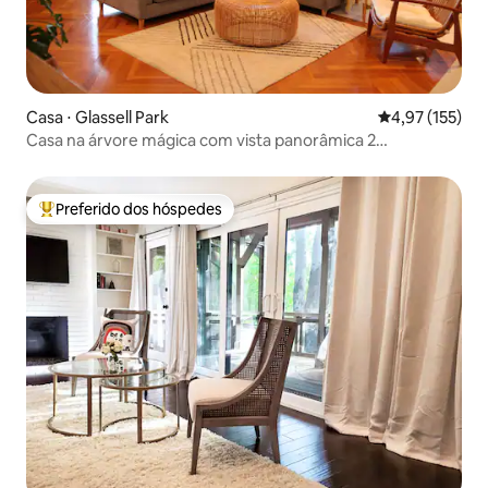
Casa ⋅ Glassell Park
4,97 de uma av
4,97 (155)
Casa na árvore mágica com vista panorâmica 2
quartos/1,5 banheiro
Preferido dos hóspedes
Entre os melhores preferidos dos hóspedes