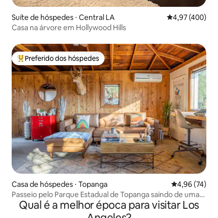
Suíte de hóspedes ⋅ Central LA
4,97 de uma av
4,97 (400)
Casa na árvore em Hollywood Hills
Preferido dos hóspedes
Entre os melhores preferidos dos hóspedes
Casa de hóspedes ⋅ Topanga
4,96 de uma a
4,96 (74)
Passeio pelo Parque Estadual de Topanga saindo de uma
Qual é a melhor época para visitar Los
aconchegante casa na montanha
Angeles?