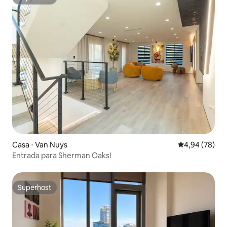
Superhost
Casa ⋅ Van Nuys
4,94 de uma a
4,94 (78)
Entrada para Sherman Oaks!
Superhost
Superhost