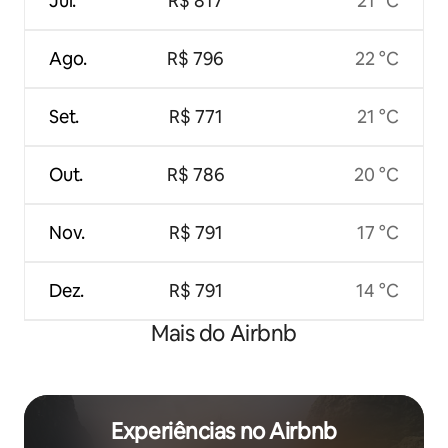
Jul.
R$ 817
21 °C
Ago.
R$ 796
22 °C
Set.
R$ 771
21 °C
Out.
R$ 786
20 °C
Nov.
R$ 791
17 °C
Dez.
R$ 791
14 °C
Mais do Airbnb
Experiências no Airbnb