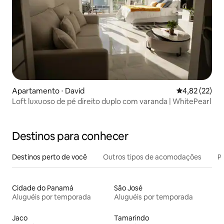
Apartamento ⋅ David
4,82 de uma a
4,82 (22)
Loft luxuoso de pé direito duplo com varanda | WhitePearl
Destinos para conhecer
Destinos perto de você
Outros tipos de acomodações
Pr
Cidade do Panamá
São José
Aluguéis por temporada
Aluguéis por temporada
Jaco
Tamarindo