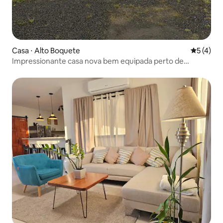
Casa ⋅ Alto Boquete
5 de uma 
5 (4)
Impressionante casa nova bem equipada perto de
Boquete