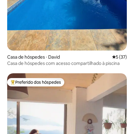
Casa de hóspedes ⋅ David
5 de uma a
5 (37)
Casa de hóspedes com acesso compartilhado à piscina
Preferido dos hóspedes
Entre os melhores preferidos dos hóspedes