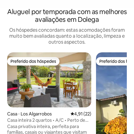
Aluguel por temporada com as melhores
avaliações em Dolega
Os hóspedes concordam: estas acomodações foram
muito bem avaliadas quanto a localização, limpeza e
outros aspectos.
Preferido dos hóspedes
Preferido dos hó
Preferido dos hóspedes
Preferido dos hó
Casa ⋅ Los Algarrobos
4,91 de uma avaliação média de
4,91 (22)
Casa inteira 2 quartos • A/C • Perto de
Boquete
Casa privativa inteira, perfeita para
famílias, casais ou viajantes que visitam