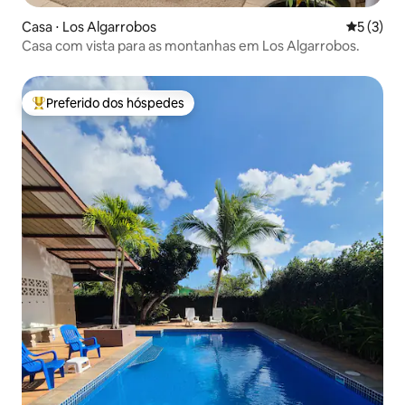
Casa ⋅ Los Algarrobos
5 de uma 
5 (3)
Casa com vista para as montanhas em Los Algarrobos.
Preferido dos hóspedes
Entre os melhores preferidos dos hóspedes