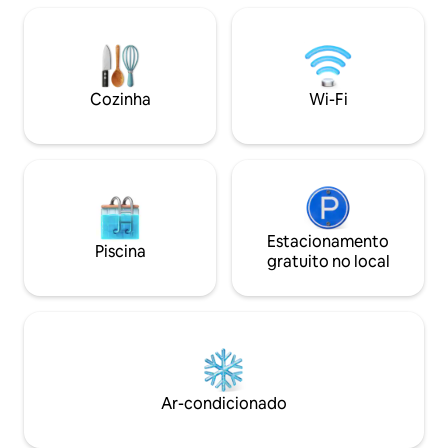
procuram um lugar
espaçoso e bem c
explorar todo o Chiriquí.
quartos, 3 banhei
jardim, ar condici
Cozinha
Wi-Fi
você precisa para
confortável.
Estacionamento
Piscina
gratuito no local
Ar-condicionado