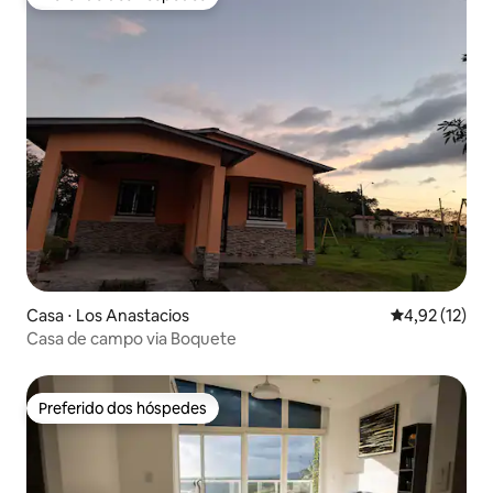
Preferido dos hóspedes
Casa ⋅ Los Anastacios
4,92 de uma a
4,92 (12)
Casa de campo via Boquete
Preferido dos hóspedes
Preferido dos hóspedes