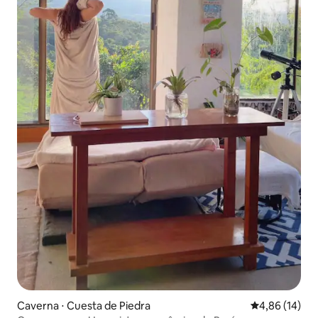
Caverna ⋅ Cuesta de Piedra
4,86 de uma a
4,86 (14)