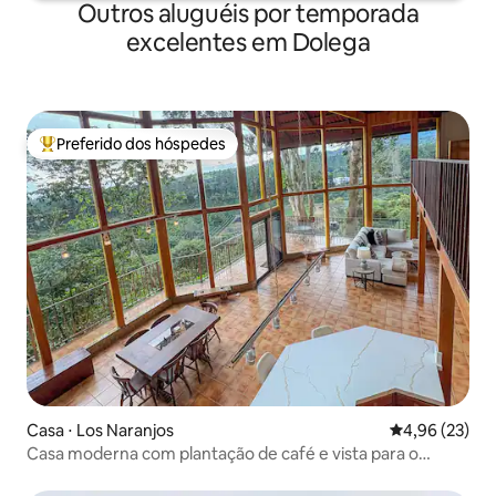
Outros aluguéis por temporada
excelentes em Dolega
Preferido dos hóspedes
Entre os melhores preferidos dos hóspedes
Casa ⋅ Los Naranjos
4,96 de uma a
4,96 (23)
Casa moderna com plantação de café e vista para o
vulcão