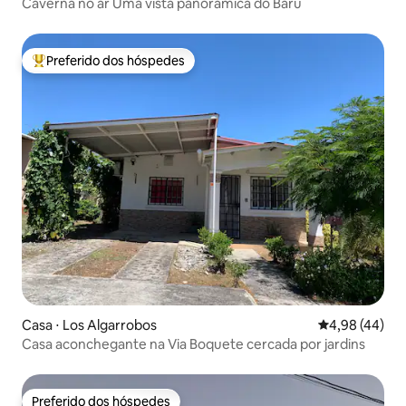
Caverna no ar Uma vista panorâmica do Barú
Preferido dos hóspedes
Entre os melhores preferidos dos hóspedes
Casa ⋅ Los Algarrobos
4,98 de uma a
4,98 (44)
Casa aconchegante na Via Boquete cercada por jardins
Preferido dos hóspedes