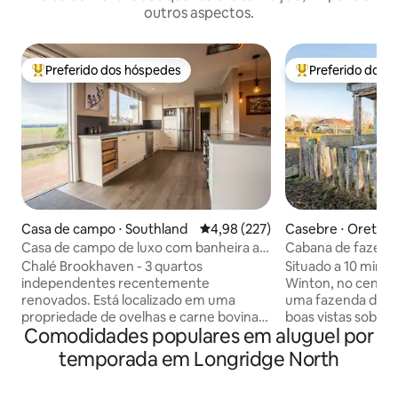
outros aspectos.
Preferido dos hóspedes
Preferido dos 
Entre os melhores preferidos dos hóspedes
Entre os melhore
Casa de campo ⋅ Southland
4,98 de uma avaliação média de 
4,98 (227)
Casebre ⋅ Oreti Pl
Casa de campo de luxo com banheira ao
Cabana de fazenda
ar livre em Brookhaven
Winton, Central S
Chalé Brookhaven - 3 quartos
Situado a 10 minut
independentes recentemente
Winton, no centro de
renovados. Está localizado em uma
uma fazenda de ov
propriedade de ovelhas e carne bovina
boas vistas sobre 
Comodidades populares em aluguel por
de 2000 acres no norte de Southland.
cabana. Todos os 
Com vista para a fazenda e vista para as
precisa, cama, cad
temporada em Longridge North
montanhas, é um lugar deslumbrante
banheiro e, em seg
para relaxar e desfrutar do que a área
de refeições exte