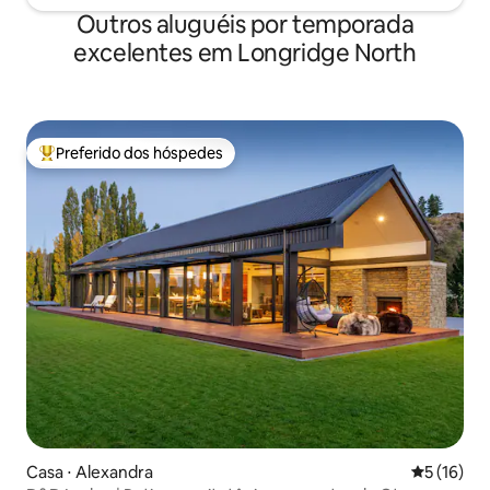
Outros aluguéis por temporada
excelentes em Longridge North
Preferido dos hóspedes
Entre os melhores preferidos dos hóspedes
Casa ⋅ Alexandra
5 de uma a
5 (16)