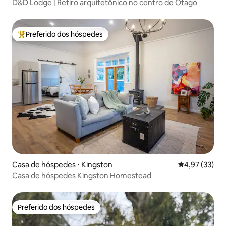
D&D Lodge | Retiro arquitetônico no centro de Otago
Preferido dos hóspedes
Entre os melhores preferidos dos hóspedes
Casa de hóspedes ⋅ Kingston
4,97 de uma a
4,97 (33)
Casa de hóspedes Kingston Homestead
Preferido dos hóspedes
Preferido dos hóspedes