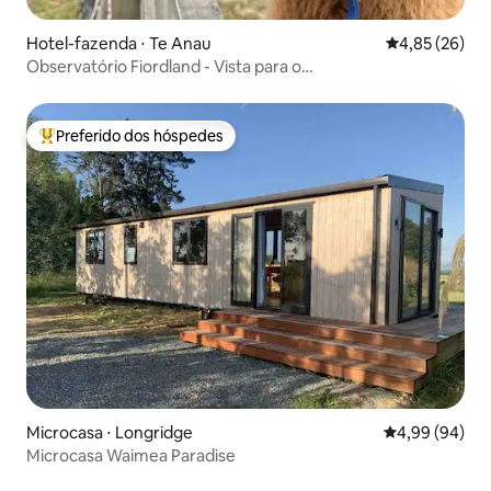
Hotel-fazenda ⋅ Te Anau
4,85 de uma a
4,85 (26)
Observatório Fiordland - Vista para o
lago/montanha/terras agrícolas
Preferido dos hóspedes
Entre os melhores preferidos dos hóspedes
Microcasa ⋅ Longridge
4,99 de uma av
4,99 (94)
Microcasa Waimea Paradise