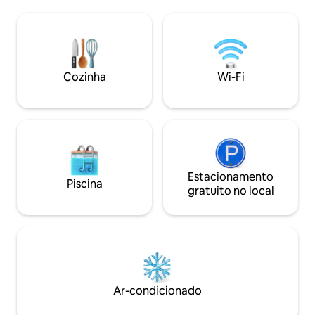
tem a oferecer. Temos uma banheira de
sob a varanda. A cidade mais próxima é
inox ao ar livre, interior isolado com
Winton, a 10 minut
acabamento em cedro 100% natural,
supermercado, esc
visualmente deslumbrante e mantém o
comer ou levar. U
calor, grande o suficiente para 2
centro de Southla
pessoas. Desfrute de um mergulho
Queenstown, 45 mi
Cozinha
Wi-Fi
contemplando a vista, um pouco de luxo
1 hora e 10 minuto
para a vida ao ar livre em uma fazenda
minutos de Rivert
de ovelhas da Nova Zelândia.
Estacionamento
Piscina
gratuito no local
Ar-condicionado