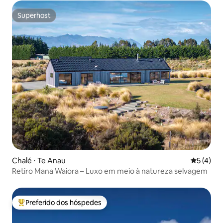
Superhost
Superhost
Chalé ⋅ Te Anau
5 de uma 
5 (4)
Retiro Mana Waiora – Luxo em meio à natureza selvagem
Preferido dos hóspedes
Entre os melhores preferidos dos hóspedes