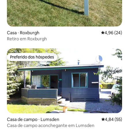
Casa ⋅ Roxburgh
4,96 de uma a
4,96 (24)
Retiro em Roxburgh
Preferido dos hóspedes
Preferido dos hóspedes
Casa de campo ⋅ Lumsden
4,84 de uma a
4,84 (55)
Casa de campo aconchegante em Lumsden