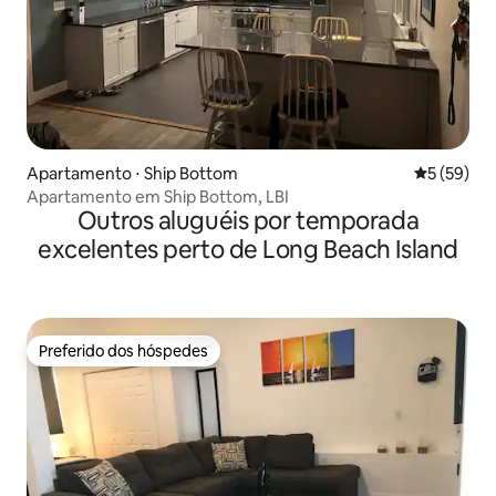
Apartamento ⋅ Ship Bottom
5 de uma a
5 (59)
Apartamento em Ship Bottom, LBI
Outros aluguéis por temporada
excelentes perto de Long Beach Island
Preferido dos hóspedes
Preferido dos hóspedes