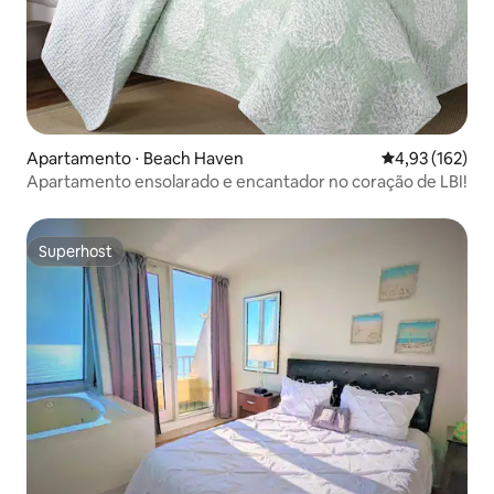
Apartamento ⋅ Beach Haven
4,93 de uma av
4,93 (162)
Apartamento ensolarado e encantador no coração de LBI!
Superhost
Superhost