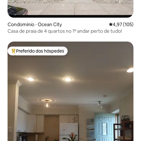
Condomínio ⋅ Ocean City
4,97 de uma av
4,97 (105)
Casa de praia de 4 quartos no 1º andar perto de tudo!
Preferido dos hóspedes
Entre os melhores preferidos dos hóspedes