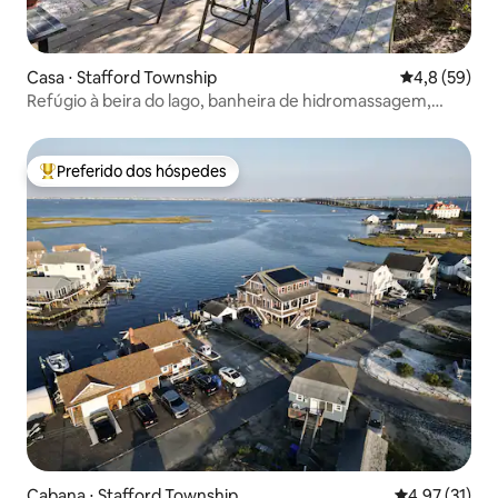
Casa ⋅ Stafford Township
4,8 de uma a
4,8 (59)
Refúgio à beira do lago, banheira de hidromassagem,
doca privativa, perto de LBI
Preferido dos hóspedes
Entre os melhores preferidos dos hóspedes
Cabana ⋅ Stafford Township
4,97 de uma a
4,97 (31)