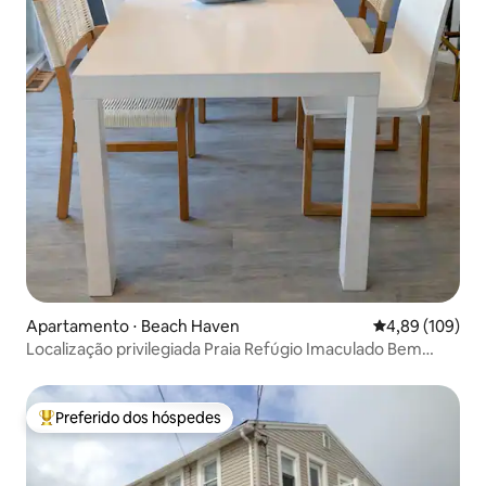
Apartamento ⋅ Beach Haven
4,89 de uma av
4,89 (109)
Localização privilegiada Praia Refúgio Imaculado Bem
abastecido
Preferido dos hóspedes
Entre os melhores preferidos dos hóspedes