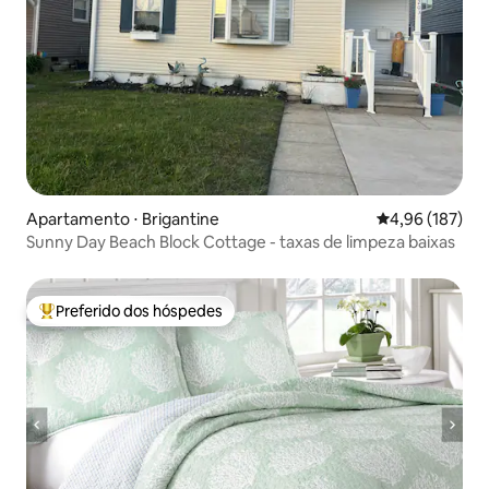
Apartamento ⋅ Brigantine
4,96 de uma av
4,96 (187)
Sunny Day Beach Block Cottage - taxas de limpeza baixas
Preferido dos hóspedes
Entre os melhores preferidos dos hóspedes