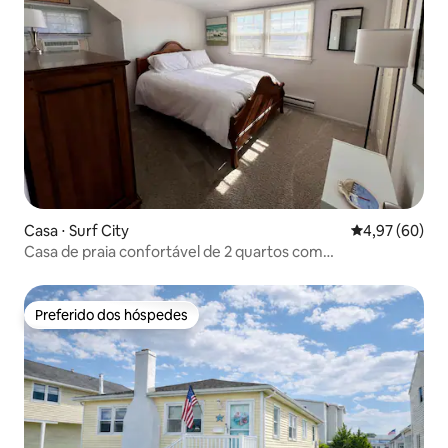
Casa ⋅ Surf City
4,97 de uma a
4,97 (60)
Casa de praia confortável de 2 quartos com
estacionamento.
Preferido dos hóspedes
Preferido dos hóspedes