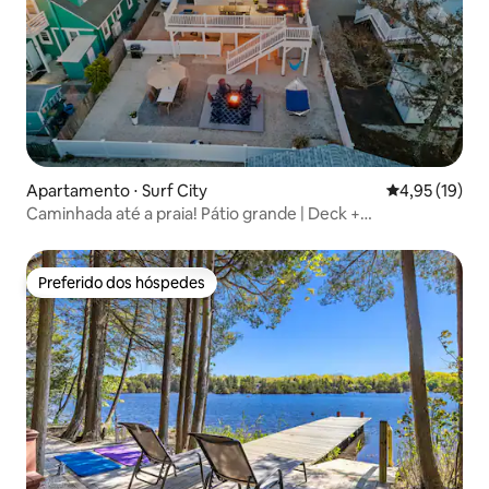
Apartamento ⋅ Surf City
4,95 de uma a
4,95 (19)
Caminhada até a praia! Pátio grande | Deck +
churrasqueira | Fogueira!
Preferido dos hóspedes
Preferido dos hóspedes