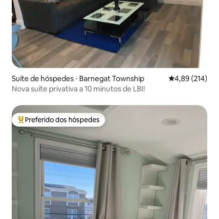
Suíte de hóspedes ⋅ Barnegat Township
4,89 de uma av
4,89 (214)
Nova suíte privativa a 10 minutos de LBI!
Preferido dos hóspedes
Entre os melhores preferidos dos hóspedes