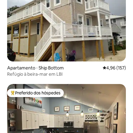
Apartamento ⋅ Ship Bottom
4,96 de uma av
4,96 (157)
Refúgio à beira-mar em LBI
Preferido dos hóspedes
Entre os melhores preferidos dos hóspedes