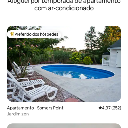
Aluguel por temporada de apartamento
com ar-condicionado
Preferido dos hóspedes
Entre os melhores preferidos dos hóspedes
Apartamento ⋅ Somers Point
4,97 de uma av
4,97 (252)
Jardim zen