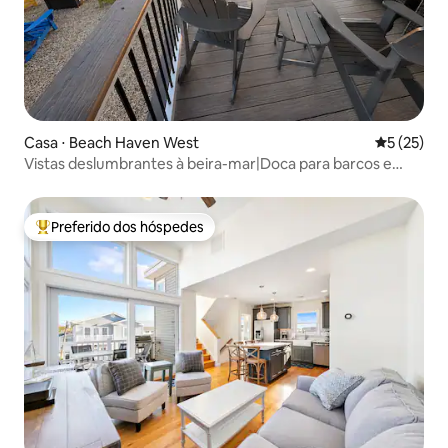
Casa ⋅ Beach Haven West
5 de uma a
5 (25)
Vistas deslumbrantes à beira-mar|Doca para barcos e
animais de estimação
Preferido dos hóspedes
Entre os melhores preferidos dos hóspedes