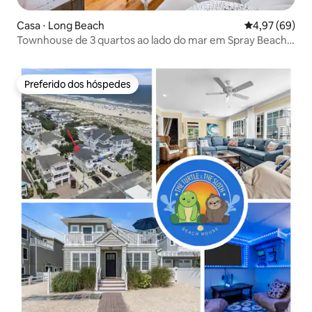
Casa ⋅ Long Beach
4,97 de uma a
4,97 (69)
Townhouse de 3 quartos ao lado do mar em Spray Beach
LBI.
Preferido dos hóspedes
Preferido dos hóspedes