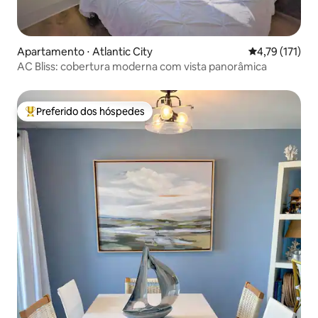
Apartamento ⋅ Atlantic City
4,79 de uma av
4,79 (171)
AC Bliss: cobertura moderna com vista panorâmica
Preferido dos hóspedes
Entre os melhores preferidos dos hóspedes