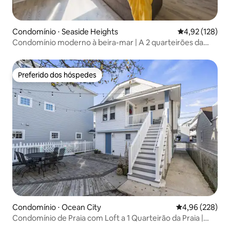
Condomínio ⋅ Seaside Heights
4,92 de uma av
4,92 (128)
Condomínio moderno à beira-mar | A 2 quarteirões da
praia + estacionamento
Preferido dos hóspedes
Preferido dos hóspedes
Condomínio ⋅ Ocean City
4,96 de uma ava
4,96 (228)
Condomínio de Praia com Loft a 1 Quarteirão da Praia |
Estacionamento