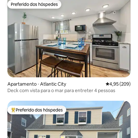
Preferido dos hóspedes
Preferido dos hóspedes
Apartamento ⋅ Atlantic City
4,95 de uma ava
4,95 (209)
Deck com vista para o mar para entreter 4 pessoas
Preferido dos hóspedes
Entre os melhores preferidos dos hóspedes