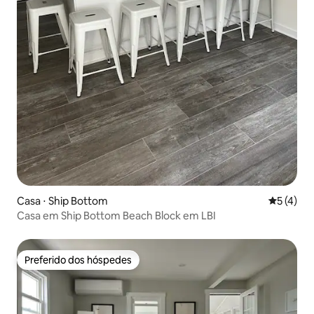
Casa ⋅ Ship Bottom
5 de uma 
5 (4)
Casa em Ship Bottom Beach Block em LBI
Preferido dos hóspedes
Preferido dos hóspedes