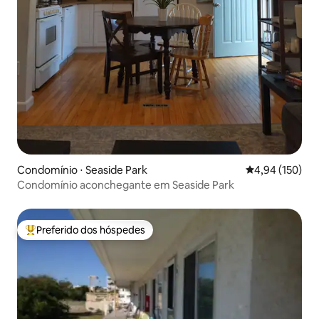
Condomínio ⋅ Seaside Park
4,94 de uma av
4,94 (150)
Condomínio aconchegante em Seaside Park
Preferido dos hóspedes
Entre os melhores preferidos dos hóspedes