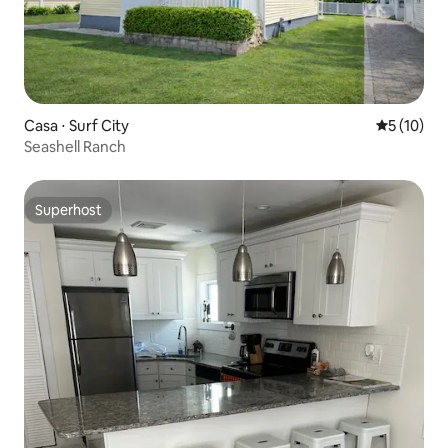
Casa ⋅ Surf City
5 de uma a
5 (10)
Seashell Ranch
Superhost
Superhost