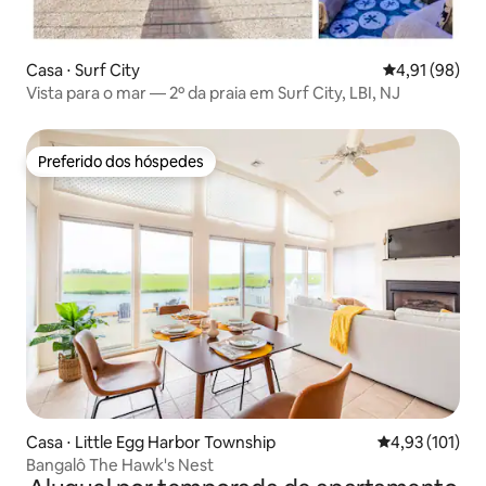
Casa ⋅ Surf City
4,91 de uma a
4,91 (98)
Vista para o mar — 2º da praia em Surf City, LBI, NJ
Preferido dos hóspedes
Preferido dos hóspedes
Casa ⋅ Little Egg Harbor Township
4,93 de uma av
4,93 (101)
Bangalô The Hawk's Nest