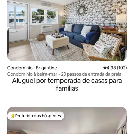
Condomínio ⋅ Brigantine
4,98 de uma av
4,98 (102)
Condomínio à beira-mar - 20 passos da entrada da praia
Aluguel por temporada de casas para
famílias
Preferido dos hóspedes
Entre os melhores preferidos dos hóspedes