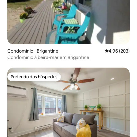
Condomínio ⋅ Brigantine
4,96 de uma ava
4,96 (203)
Condomínio à beira-mar em Brigantine
Preferido dos hóspedes
Preferido dos hóspedes