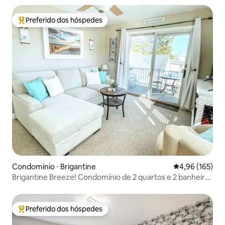
Preferido dos hóspedes
Entre os melhores preferidos dos hóspedes
Condomínio ⋅ Brigantine
4,96 de uma av
4,96 (165)
Brigantine Breeze! Condomínio de 2 quartos e 2 banheiros
completos
Preferido dos hóspedes
Entre os melhores preferidos dos hóspedes